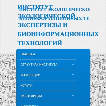
ИНСТИТУТ
ЭКОЛОГИЧЕСКОЙ
ЭКСПЕРТИЗЫ И
БИОИНФОРМАЦИОННЫХ
ТЕХНОЛОГИЙ
MAIN MENU
SKIP TO PRIMARY CONTENT
SKIP TO SECONDARY CONTENT
ГЛАВНАЯ
СТРУКТУРА ИНСТИТУТА
ИННОВАЦИИ
УСЛУГИ
ЭКСПЕДИЦИИ