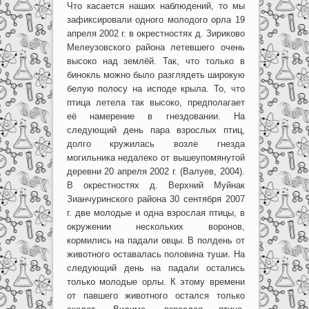
Что касается наших наблюдений, то мы
зафиксировали одного молодого орла 19
апреля 2002 г. в окрестностях д. Зириково
Мелеузовского района летевшего очень
высоко над землёй. Так, что только в
бинокль можно было разглядеть широкую
белую полосу на исподе крыла. То, что
птица летела так высоко, предполагает
её намерение в гнездовании. На
следующий день пара взрослых птиц,
долго кружилась возле гнезда
могильника недалеко от вышеупомянутой
деревни 20 апреля 2002 г. (Валуев, 2004).
В окрестностях д. Верхний Муйнак
Зианчуринского района 30 сентября 2007
г. две молодые и одна взрослая птицы, в
окружении нескольких воронов,
кормились на падали овцы. В полдень от
животного оставалась половина туши. На
следующий день на падали остались
только молодые орлы. К этому времени
от павшего животного остался только