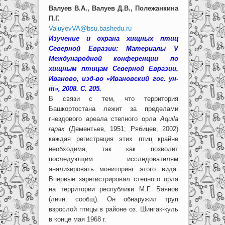
Валуев В.А., Валуев Д.В., Полежанкина
П.Г.
ValuyevVA@bsu.bashedu.ru
Изучение и охрана хищных птиц
Северной Евразии: Материалы V
Международной конференции по
хищным птицам Северной Евразии.
Иваново,
изд-во «Ивановский гос. ун-
т», 2008. С. 205.
В связи с тем, что территория
Башкортостана лежит за пределами
гнездового ареала степного орла
Aquila
rapax
(Дементьев, 1951; Рябицев, 2002)
каждая регистрация этих птиц крайне
необходима, так как позволит
последующим исследователям
анализировать мониторинг этого вида.
Впервые зарегистрировал степного орла
на территории республики М.Г. Баянов
(личн. сообщ). Он обнаружил труп
взрослой птицы в районе оз. Шингак-куль
в конце мая 1968 г.