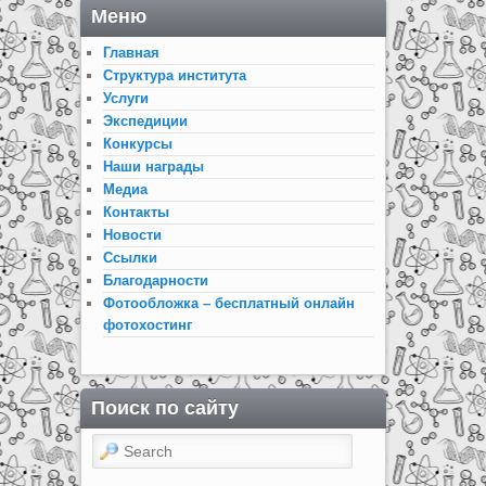
Меню
Главная
Структура института
Услуги
Экспедиции
Конкурсы
Наши награды
Медиа
Контакты
Новости
Ссылки
Благодарности
Фотообложка – бесплатный онлайн
фотохостинг
Поиск по сайту
Search