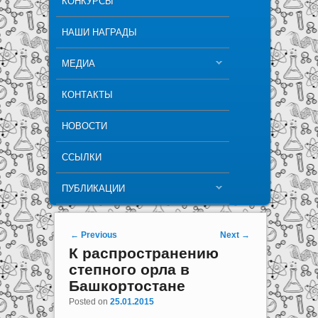
КОНКУРСЫ
НАШИ НАГРАДЫ
МЕДИА
КОНТАКТЫ
НОВОСТИ
ССЫЛКИ
ПУБЛИКАЦИИ
Post navigation
←
Previous
Next
→
К распространению
степного орла в
Башкортостане
Posted on
25.01.2015