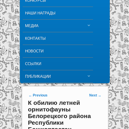
КОНКУРСЫ
НАШИ НАГРАДЫ
МЕДИА
КОНТАКТЫ
НОВОСТИ
ССЫЛКИ
ПУБЛИКАЦИИ
Post navigation
←
Previous
Next
→
К обилию летней
орнитофауны
Белорецкого района
Республики