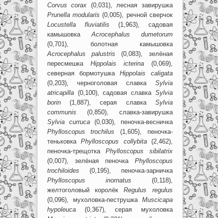
Corvus
corax
(0,031), лесная завирушка
Prunella
modularis
(0,005), речной сверчок
Locustella
fluviatilis
(1,963), садовая
камышовка
Acrocephalus
dumetorum
(0,701), болотная камышовка
Acrocephalus
palustris
(0,083), зелёная
пересмешка
Hippolais
icterina
(0,069),
северная бормотушка
Hippolais
caligata
(0,203), черноголовая славка
Sylvia
atricapilla
(0,100), садовая славка
Sylvia
borin
(1,887), серая славка
Sylvia
communis
(0,850), славка-завирушка
Sylvia
curruca
(0,030), пеночка-весничка
Phylloscopus
trochilus
(1,605), пеночка-
теньковка
Phylloscopus
collybita
(2,462),
пеночка-трещотка
Phylloscopus
sibilatrix
(0,007), зелёная пеночка
Phylloscopus
trochiloides
(0,195), пеночка-зарничка
Phylloscopus
inornatus
(0,118),
желтоголовый королёк
Regulus
regulus
(0,096), мухоловка-пеструшка
Muscicapa
hypoleuca
(0,367), серая мухоловка