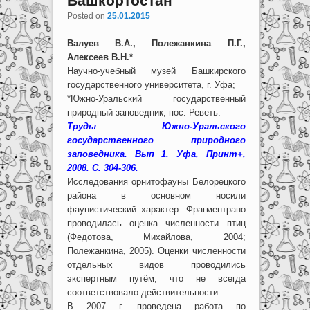
Башкортостан
Posted on
25.01.2015
Валуев В.А., Полежанкина П.Г.,
Алексеев В.Н.*
Научно-учебный музей Башкирского
государственного университета, г. Уфа;
*Южно-Уральский государственный
природный заповедник, пос. Реветь.
Труды Южно-Уральского
государственного природного
заповедника. Вып 1. Уфа, Принт+,
2008. С. 304-306.
Исследования орнитофауны Белорецкого
района в основном носили
фаунистический характер. Фрагментрано
проводилась оценка численности птиц
(Федотова, Михайлова, 2004;
Полежанкина, 2005). Оценки численности
отдельных видов проводились
экспертным путём, что не всегда
соответствовало действительности.
В 2007 г. проведена работа по