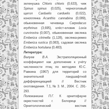
зеленушка
Chloris
chloris
(0,633), чиж
Spinus
spinus
(0,025), черноголовый
щегол
Carduelis
carduelis
(0,022),
коноплянка
Acanthis
cannabina
(0,089),
обыкновенная чечевица
Carpodacus
erythrinus
(3,695), клёст-еловик
Loxia
curvirostra
(0,007), обыкновенная овсянка
Emberiza
citrinella
(1,128), овсянка-ремез
Emberiza
rustica
(0,083), садовая овсянка
Emberiza
hortulana
(0,483).
Литература:
Валуев В.А.
Экстраполяционный
коэффициент как дополнение к учёту
численности птиц по методике Ю.С.
Равкина (1967) для территорий со
значительной ландшафтной
дифференциацией // Вестник
охотоведения. Т.1, № 3. М., 2004. С. 291-
293.
Полежанкина П.Г.
К орнитофауне
окрестностей г. Белорецк //
Орнитологический вестник