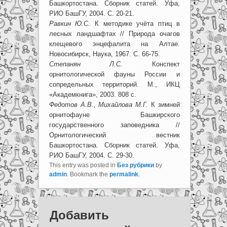
Башкортостана. Сборник статей. Уфа,
РИО БашГУ, 2004. С. 20-21.
Равкин Ю.С.
К методике учёта птиц в
лесных ландшафтах // Природа очагов
клещевого энцефалита на Алтае.
Новосибирск, Наука, 1967. С. 66-75.
Степанян Л.С.
Конспект
орнитологической фауны России и
сопредельных территорий. М., ИКЦ
«Академкнига», 2003. 808 с.
Федотов А.В., Михайлова М.Г.
К зимней
орнитофауне Башкирского
государственного заповедника //
Орнитологический вестник
Башкортостана. Сборник статей. Уфа,
РИО БашГУ, 2004. С. 29-30.
This entry was posted in
Без рубрики
by
admin
. Bookmark the
permalink
.
Добавить