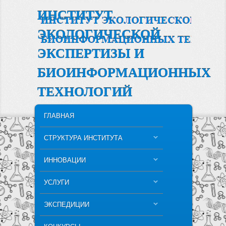
ИНСТИТУТ
ЭКОЛОГИЧЕСКОЙ
ЭКСПЕРТИЗЫ И
БИОИНФОРМАЦИОННЫХ
ТЕХНОЛОГИЙ
MAIN MENU
SKIP TO PRIMARY CONTENT
SKIP TO SECONDARY CONTENT
ГЛАВНАЯ
СТРУКТУРА ИНСТИТУТА
ИННОВАЦИИ
УСЛУГИ
ЭКСПЕДИЦИИ