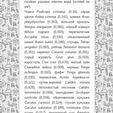
скобках указано обилие вида (особей на
км²).
Чомга
Podiceps
cristatus
(0,16), серая
цапля
Ardea
cinerea
(0,141), кряква
Anas
platyrhynchos
(0,363), большой крохаль
Mergus
merganser
(0,065), чёрный коршун
Milvus
migrans
(0,003), перепелятник
Accipiter
nisus
(0,030), обыкновенный
канюк
Buteo
buteo
(0,186), глухарь
Tetrao
urogallus
(0,093), рябчик
Tetrastes
bonasia
(0,351), перепел
Coturnix
coturnix
(0,001),
серый журавль
Grus
grus
(0,019),
коростель
Crex
crex
(0,670), малый зуёк
С
haradrius
dubius
(0,009), черныш
Tringa
ochropus
(0,010), фифи
Tringa
glareola
(0,030), перевозчик
Actitis
hypoleucos
(0,121), кулик-воробей
Calidris
minuta
(0,828), белохвостый песочник
Calidris
temminckii
(0,059), вальдшнеп
Scolopax
rusticola
(0,034), обыкновенная кукушка
Cuculus
canorus
(0,114), глухая кукушка
Cuculus
saturatus
(0,189), сплюшка
Otus
scops
(0,017), мохноногий сыч
Aegolius