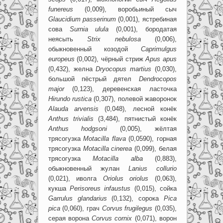
funereus
(0,009), воробьиный сыч
Glaucidium
passerinum
(0,001), ястребиная
сова
Surnia
ulula
(0,001), бородатая
неясыть
Strix
nebulosa
(0,006),
обыкновенный козодой
Caprimulgus
europeus
(0,002), чёрный стриж
Apus
apus
(0,432), желна
Dryocopus
martius
(0,030),
большой пёстрый дятел
Dendrocopos
major
(0,123), деревенская ласточка
Hirundo
rustica
(0,307), полевой жаворонок
Alauda
arvensis
(0,048), лесной конёк
Anthus
trivialis
(3,484), пятнистый конёк
Anthus
hodgsoni
(0,005), жёлтая
трясогузка
Motacilla
flava
(0,0590), горная
трясогузка
Motacilla
cinerea
(0,099), белая
трясогузка
Motacilla
alba
(0,883),
обыкновенный жулан
Lanius
collurio
(0,021), иволга
Oriolus
oriolus
(0,063),
кукша
Perisoreus
infaustus
(0,015), сойка
Garrulus
glandarius
(0,132), сорока
Pica
pica
(0,060), грач
Corvus
frugilegus
(0,035),
серая ворона
Corvus
cornix
(0,071), ворон