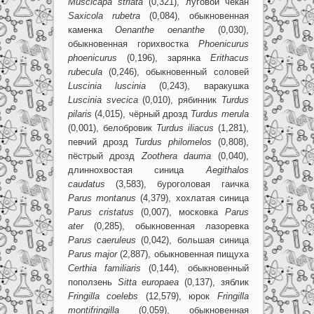
Muscicapa
striata
(0,321), луговой чекан
Saxicola
rubetra
(0,084), обыкновенная
каменка
Oenanthe
oenanthe
(0,030),
обыкновенная горихвостка
Phoenicurus
phoenicurus
(0,196), зарянка
Erithacus
rubecula
(0,246), обыкновенный соловей
Luscinia
luscinia
(0,243), варакушка
Luscinia
svecica
(0,010), рябинник
Turdus
pilaris
(4,015), чёрный дрозд
Turdus
merula
(0,001), белобровик
Turdus
iliacus
(1,281),
певчий дрозд
Turdus
philomelos
(0,808),
пёстрый дрозд
Zoothera
dauma
(0,040),
длиннохвостая синица
Aegithalos
caudatus
(3,583), буроголовая гаичка
Parus
montanus
(4,379), хохлатая синица
Parus
cristatus
(0,007), московка
Parus
ater
(0,285), обыкновенная лазоревка
Parus
с
aeruleus
(0,042), большая синица
Parus
major
(2,887), обыкновенная пищуха
Certhia
familiaris
(0,144), обыкновенный
поползень
Sitta
europaea
(0,137), зяблик
Fringilla
coelebs
(12,579), юрок
Fringilla
montifringilla
(0,059), обыкновенная