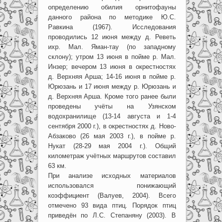
определению обилия орнитофауны
данного района по методике Ю.С.
Равкина (1967). Исследования
проводились 12 июня между д. Реветь
ихр. Мал. Яман-тау (по западному
склону); утром 13 июня в пойме р. Мал.
Инзер; вечером 13 июня в окрестностях
д. Верхняя Арша; 14-16 июня в пойме р.
Юрюзань и 17 июня между р. Юрюзань и
д. Верхняя Арша. Кроме того ранее были
проведены учёты на Узянском
водохранилище (13-14 августа и 1-4
сентября 2000 г.), в окрестностях д. Ново-
Абзаково (26 мая 2003 г.), в пойме р.
Нукат (28-29 мая 2004 г.). Общий
километраж учётных маршрутов составил
63 км.
При анализе исходных материалов
использовался понижающий
коэффициент (Валуев, 2004). Всего
отмечено 93 вида птиц. Порядок птиц
приведён по Л.С. Степаняну (2003). В