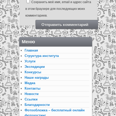
Сохранить моё имя, email и адрес сайта
в этом браузере для последующих моих
комментариев.
Меню
Главная
Структура института
Услуги
Экспедиции
Конкурсы
Наши награды
Медиа
Контакты
Новости
Ссылки
Благодарности
Фотообложка – бесплатный онлайн
фотохостинг