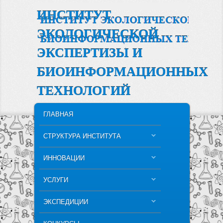
ИНСТИТУТ
ЭКОЛОГИЧЕСКОЙ
ЭКСПЕРТИЗЫ И
БИОИНФОРМАЦИОННЫХ
ТЕХНОЛОГИЙ
MAIN MENU
SKIP TO PRIMARY CONTENT
SKIP TO SECONDARY CONTENT
ГЛАВНАЯ
СТРУКТУРА ИНСТИТУТА
ИННОВАЦИИ
УСЛУГИ
ЭКСПЕДИЦИИ