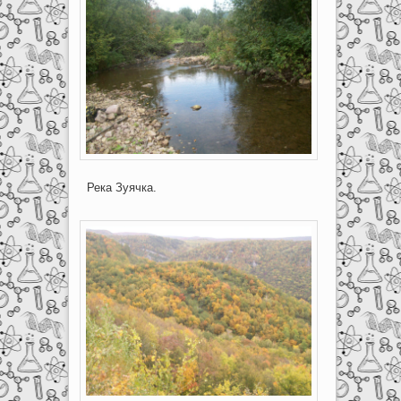
Река Зуячка.