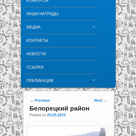
КОНКУРСЫ
НАШИ НАГРАДЫ
МЕДИА
КОНТАКТЫ
НОВОСТИ
ССЫЛКИ
ПУБЛИКАЦИИ
Post navigation
←
Previous
Next
→
Белорецкий район
Posted on
25.05.2015