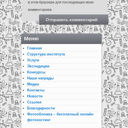
в этом браузере для последующих моих
комментариев.
Меню
Главная
Структура института
Услуги
Экспедиции
Конкурсы
Наши награды
Медиа
Контакты
Новости
Ссылки
Благодарности
Фотообложка – бесплатный онлайн
фотохостинг