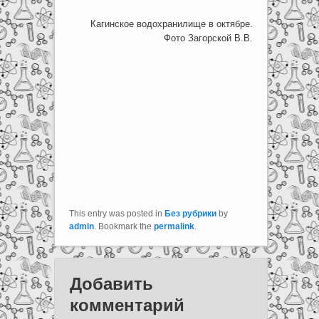
Кагинское водохранилище в октябре.
Фото Загорской В.В.
This entry was posted in
Без рубрики
by
admin
. Bookmark the
permalink
.
Добавить
комментарий