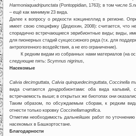
Harmonia
quadripunctata
(Pontoppidian, 1763); в том числе
S
.
n
– ещё как минимум 23 вида.
Далее к вопросу о редкости кокцинеллид в регионе. Оп
имеет свою специфику (Дедюхин, 2008): считается, что 
спорадично встречающиеся эврибионтные виды; виды, им
для пионерных стадий сукцессионого ряда (т.к. для подд
антропогенного воздействия, а не его ограничение).
К редким видам из собранных нами материалов (на осно
следующие пять:
Scymnus
nigrinus
,
Насекомые
Calvia decimguttata
,
Calvia quinquedecimguttata
,
Coccinella ma
вида считаются дендробионтами: оба вида кальвий, 
встречаемость выше; в открытых же биотопах они оказались
Таким образом, по обсуждаемым сборам, к редким вид
отнести только коровку
Coccinella
magnifica
.
Отметим необходимость дальнейших работ по уточнению 
насекомых в Башкортостане.
Благодарности