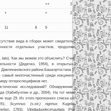
++
2
+
+
2
11
8
9
сутствие вида в сборах может свидетельствовать о
чности отдельных участков, продолжительности
. lato). Как мы можем это объяснить? Считается, что
льности (Дядечко, 1954), в открытых биотопах
ах Давлекановского района Башкортостана
S
.
frontalis
–
– самый многочисленный среди кокцинеллид вид; и
меру гетероспецификов нет.
стических исследований? Обнаружение видов из
ода (Хабибуллин и др., 2004). На тот момент список
е еще 29. Из этого прогнозного списка шесть видов
891;
Scymnus
(
s
.
str
.)
nigrinus
Kugelann, 1794;
rbst, 1783);
Vibidia
duodecimguttata
(Poda, 1761);