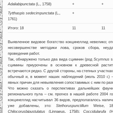
Adalia
bipunctata
(L., 1758)
+
+
Tytthaspis
sedecimpunctata
(L.,
+
1761)
Итого: 18
11
11
Выявленное видовое богатство кокцинеллид невелико; от
несовершенстве методики лова, сроков сбора, неуда
проведения работ.
Так, обнаружено только два вида сцимнин (род
Scymnus
s
сцимины приурочены в основном к древесной растите
встречаются редко. С другой стороны, на степных участк
обычный и, в момент наших наблюдений (июль 2010 г.) 
явных причин для невыявления сопоставимых с ним по раз
Что можно сказать о перспективах дальнейших фауни
регионального пула – см. прогноз в нашей работе 2004 г
кокцинеллид насчитывал 36 видов, предполагалось наличи
уже добавлены, это:
Stethorus
punctillum
Weise, 1
Chilocorus
bipustulatus
(Linnaeus, 1758);
Coccidula
rufa
(He