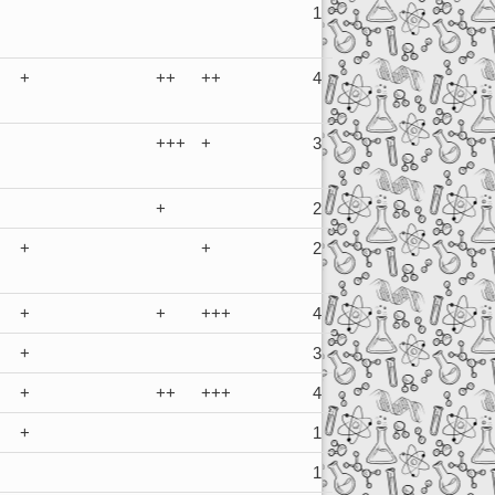
1
+
++
++
4
+++
+
3
+
2
+
+
2
+
+
+++
4
+
3
+
++
+++
4
+
1
1