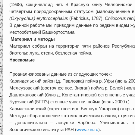
(1998), кокцинеллид нет. В Красную книгу Челябинской
четвёртым природоохранным статусом (малоизученные 
(Oxynychus) erythrocephalus
(Fabricius, 1787),
Chilocorus reni
В данной работе мы приводим данные по редким видам жук
местообитаний Башкортостана.
Материал и методы
Материал собран на территории пяти районов Республик
биотопы: луга, степи, безлесная пойма.
Насекомые
Проанализированы данные из следующих точек:
Караидельский район (д. Павловка) пойма р. Уфы (июнь 2005
Мелеузовский (восточнее пос. Зирган) пойма р. Белой (июль 
Давлекановский (близ д. Константиновка) остепненные участ
Бурзянский (БГПЗ) степные участки, пойма (июль 2000 г.)
Кармаскалинский (окрестности д. Бишаул-Унгарово) открыты
Методы сбора: кошение энтомологическим сачком, стряхива
– дополнительно – ловушки Барбера. Учитывались то
Зоологического института РАН (
www.zin.ru
).