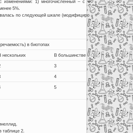
 с изменениями: 1) многочисленный – с численным
 менее 5%.
нивалась по следующей шкале (модифицировано нами
речаемость) в биотопах
В нескольких
В большинстве
2
3
3
4
4
5
инеллид.
 таблице 2.