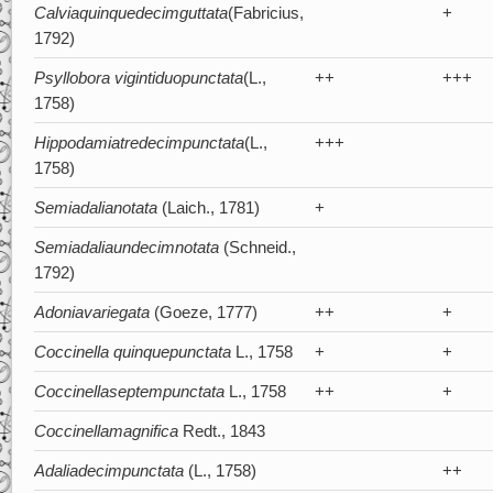
Calvia
quinquedecimguttata
(Fabricius,
+
1792)
Psyllobora vigintiduopunctata
(L.,
++
+++
1758)
Hippodamia
tredecimpunctata
(L.,
+++
1758)
Semiadalia
notata
(Laich., 1781)
+
Semiadalia
undecimnotata
(Schneid.,
1792)
Adonia
variegata
(Goeze, 1777)
++
+
Coccinella quinquepunctata
L., 1758
+
+
Coccinella
septempunctata
L., 1758
++
+
Coccinella
magnifica
Redt., 1843
Adalia
decimpunctata
(L., 1758)
++