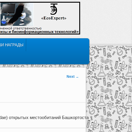
ШИ НАГРАДЫ
Next
→
lidae) открытых местообитаний Башкортостана