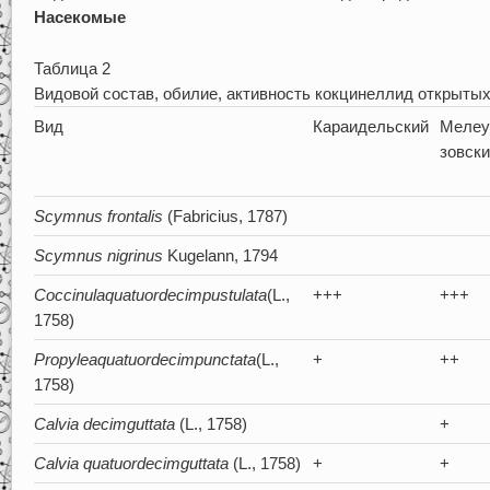
Насекомые
Таблица 2
Видовой состав, обилие, активность кокцинеллид открыты
Вид
Караидельский
Мелеу
зовск
Scymnus
frontalis
(Fabricius, 1787)
Scymnus
nigrinus
Kugelann, 1794
Coccinula
quatuordecimpustulata
(L.,
+++
+++
1758)
Propylea
quatuordecimpunctata
(L.,
+
++
1758)
Calvia
decimguttata
(L., 1758)
+
Calvia
quatuordecimguttata
(L., 1758)
+
+