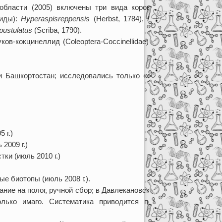
 области (2005) включены три вида коровок, все с
виды):
Hyperaspis
reppensis
(Herbst, 1784),
Hyperaspis
pustulatus
(Scriba, 1790).
ов-кокцинеллид (Coleoptera-Coccinellidae) открытых
и Башкортостан; исследовались только «открытые»
 г.)
2009 г.)
ки (июль 2010 г.)
е биотопы (июль 2008 г.).
ние на полог, ручной сбор; в Давлекановском районе
лько имаго. Систематика приводится по данным