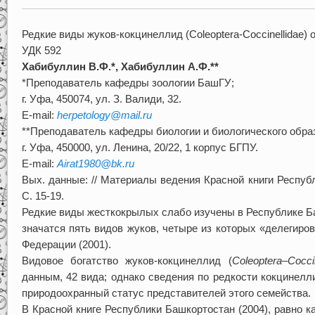
Редкие виды жуков-кокцинеллид (Coleoptera-Coccinellidae
УДК 592
Хабибуллин В.Ф.*, Хабибуллин А.Ф.**
*Преподаватель кафедры зоологии БашГУ;
г. Уфа, 450074, ул. З. Валиди, 32.
E-mail:
herpetology@mail.ru
**Преподаватель кафедры биологии и биологического обра
г. Уфа, 450000, ул. Ленина, 20/22, 1 корпус БГПУ.
E-mail:
Airat1980@bk.ru
Вых. данные: // Материалы ведения Красной книги Республ
С. 15-19.
Редкие виды жесткокрылых слабо изучены в Республике Ба
значатся пять видов жуков, четыре из которых «делегиро
Федерации (2001).
Видовое богатство жуков-кокцинеллид (
Coleoptera
–
Cocci
данным, 42 вида; однако сведения по редкости кокцинелл
природоохранный статус представителей этого семейства.
В Красной книге Республики Башкортостан (2004), равно к