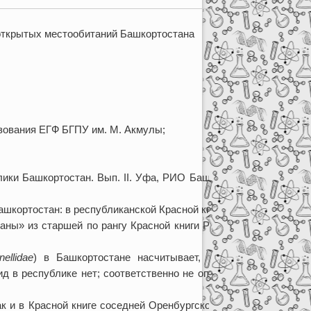
) открытых местообитаний Башкортостана
зования ЕГФ БГПУ им. М. Акмулы;
ики Башкортостан. Вып. II. Уфа, РИО БашГУ, 2010 г.
шкортостан: в республиканской Красной книге (2004)
ваны» из старшей по рангу Красной книги Российской
nellidae
) в Башкортостане насчитывает, по нашим
ид в республике нет; соответственно не определен и
ак и в Красной книге соседней Оренбургской области