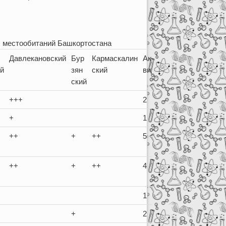
х местообитаний Башкортостана
Давлекановский
Бур
Кармаскалин
Активность
ий
зян
ский
вида
ский
+++
2
+
1
++
+
++
5
++
+
++
4
1
+
2