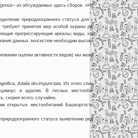
igrinus
– из обсуждаемых здесь сборов. «На очереди»
ределение природоохранного статуса для насекомых
не требуют принятия мер особой охраны редкие либо
еющие прогрессирующие ареалы; виды, характерные
ержания данных экосистем необходим высокий уровень
вании оценки активности видов) мы можем отнести
gnifica
,
Adalia decimpunctata
. Из этого списка четыре
сцимнус и адалия. В лесных местообитаниях их
, скорее всего, случайно.
ам открытых местообитаний Башкортостана можно
природоохранного статуса выявлению редких видов