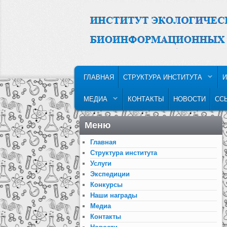
MAIN MENU
SKIP TO PRIMARY CONTENT
SKIP TO SECONDARY CONTENT
ГЛАВНАЯ
СТРУКТУРА ИНСТИТУТА
И
МЕДИА
КОНТАКТЫ
НОВОСТИ
СС
Меню
Главная
Структура института
Услуги
Экспедиции
Конкурсы
Наши награды
Медиа
Контакты