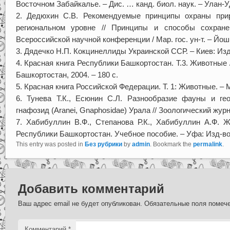
Восточном Забайкалье. – Дис. … канд. биол. наук. – Улан-Уд
2. Дедюхин С.В. Рекомендуемые принципы охраны прир
региональном уровне // Принципы и способы сохранен
Всероссийской научной конференции / Мар. гос. ун-т. – Йош
3. Дядечко Н.П. Кокцинеллиды Украинской ССР. – Киев: Изд
4. Красная книга Республики Башкортостан. Т.3. Животные /
Башкортостан, 2004. – 180 с.
5. Красная книга Российской Федерации. Т. 1: Животные. – М.
6. Тунева Т.К., Есюнин С.Л. Разнообразие фауны и гео
гнафозид (Aranei, Gnaphosidae) Урала // Зоологический журна
7. Хабибуллин В.Ф., Степанова Р.К., Хабибуллин А.Ф. Жук
Республики Башкортостан. Учебное пособие. – Уфа: Изд-во 
This entry was posted in
Без рубрики
by
admin
. Bookmark the
permalink
.
Добавить комментарий
Ваш адрес email не будет опубликован.
Обязательные поля поме
Комментарий
*