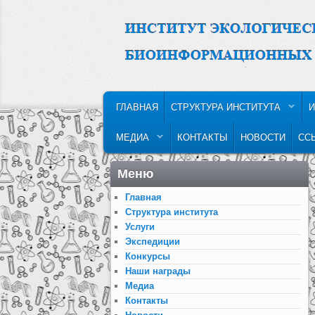
MAIN MENU
SKIP TO PRIMARY CONTENT
SKIP TO SECONDARY CONTENT
ГЛАВНАЯ
СТРУКТУРА ИНСТИТУТА
И
МЕДИА
КОНТАКТЫ
НОВОСТИ
СС
Меню
Главная
Структура института
Услуги
Экспедиции
Конкурсы
Наши награды
Медиа
Контакты