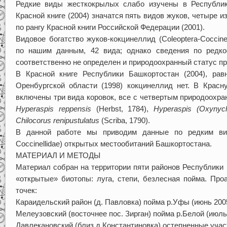
Редкие виды жесткокрылых слабо изучены в Республик
Красной книге (2004) значатся пять видов жуков, четыре 
по рангу Красной книги Российской Федерации (2001).
Видовое богатство жуков-кокцинеллид (Coleoptera-Coccine
по нашим данным, 42 вида; однако сведения по редко
соответственно не определен и природоохранный статус пр
В Красной книге Республики Башкортостан (2004), рав
Оренбургской области (1998) кокцинеллид нет. В Красн
включены три вида коровок, все с четвертым природоохр
Hyperaspis reppensis
(Herbst, 1784),
Hyperaspis (Oxynych
Chilocorus renipustulatus
(Scriba, 1790).
В данной работе мы приводим данные по редким вида
Coccinellidae) открытых местообитаний Башкортостана.
МАТЕРИАЛ И МЕТОДЫ
Материал собран на территории пяти районов Республики
«открытые» биотопы: луга, степи, безлесная пойма. Пр
точек:
Караидельский район (д. Павловка) пойма р.Уфы (июнь 2005 
Мелеузовский (восточнее пос. Зирган) пойма р.Белой (июль 
Давлекановский (близ д.Константиновка) остепненные участ