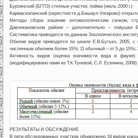
Бурзянский (БГПЗ) степные участки, пойма (июль 2000 г.)
Кармаскалинский (окрестности д.Бишаул-Унгарово) открытые
Методы сбора: кошение энтомологическим сачком, стр
Давлекановском районе – дополнительно – ловушки Б
Систематика приводится по данным Зоологического институ
Обилие видов приводится по шкале Е.В.Бутько, 2005, с 
численным обилием более 15%; 2) обычный – от 5 до 15%; 3
Активность видов (оценка значимости вида в фауне)
(модифицировано нами из Т.К.Туневой, С.Л. Есюнина, 2008) (
Табли
РЕЗУЛЬТАТЫ И ОБСУЖДЕНИЕ
В пяти обследованных участках обнаружено 18 видов кокц