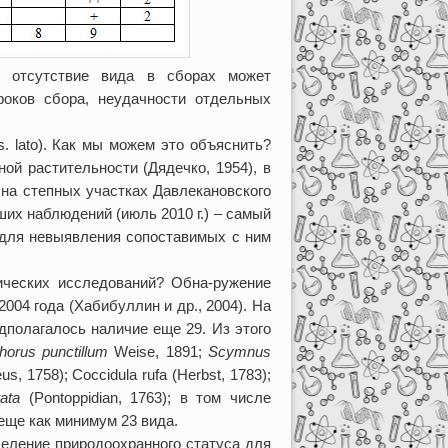
; отсутствие вида в сборах может
роков сбора, неудачности отдельных
. lato). Как мы можем это объяснить?
ой растительности (Дядечко, 1954), в
 на степных участках Давлекановского
ших наблюдений (июль 2010 г.) – самый
 для невыявления сопоставимых с ним
ических исследований? Обна-ружение
2004 года (Хабибуллин и др., 2004). На
дполагалось наличие еще 29. Из этого
thorus punctillum
Weise, 1891;
Scymnus
us, 1758); Coccidula rufa (Herbst, 1783);
ata
(Pontoppidian, 1763); в том числе
 еще как минимум 23 вида.
деление природоохранного статуса для