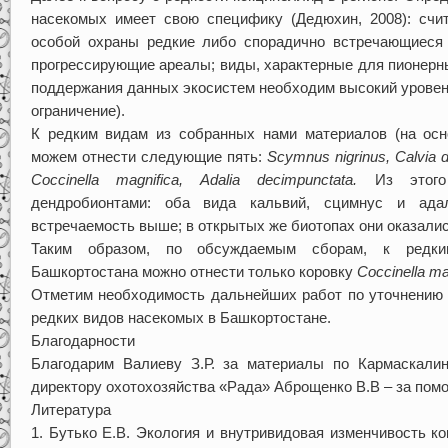
насекомых имеет свою специфику (Дедюхин, 2008): счит
особой охраны редкие либо спорадично встречающиеся
прогрессирующие ареалы; виды, характерные для пионерных
поддержания данных экосистем необходим высокий уровень 
ограничение).
К редким видам из собранных нами материалов (на осн
можем отнести следующие пять:
Scymnus nigrinus, Calvia d
Coccinella magnifica, Adalia decimpunctata.
Из этого 
дендробионтами: оба вида кальвий, сцимнус и ада
встречаемость выше; в открытых же биотопах они оказались
Таким образом, по обсуждаемым сборам, к редки
Башкортостана можно отнести только коровку
Coccinella ma
Отметим необходимость дальнейших работ по уточнению 
редких видов насекомых в Башкортостане.
Благодарности
Благодарим Валиеву З.Р. за материалы по Кармаскали
директору охотохозяйства «Рада» Аброщенко В.В – за помо
Литература
1. Бутько Е.В. Экология и внутривидовая изменчивость кокц