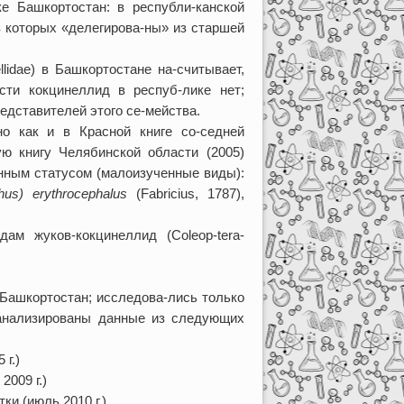
е Башкортостан: в республи-канской
из которых «делегирова-ны» из старшей
llidae) в Башкортостане на-считывает,
сти кокцинеллид в респуб-лике нет;
едставителей этого се-мейства.
но как и в Красной книге со-седней
ую книгу Челябинской области (2005)
анным статусом (малоизученные виды):
us) erythrocephalus
(Fabricius, 1787),
м жуков-кокцинеллид (Coleop-tera-
 Башкортостан; исследова-лись только
оанализированы данные из следующих
г.)
2009 г.)
ки (июль 2010 г.)