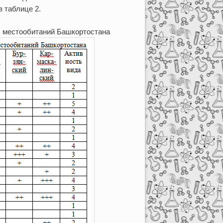
 таблице 2.
х местообитаний Башкортостана