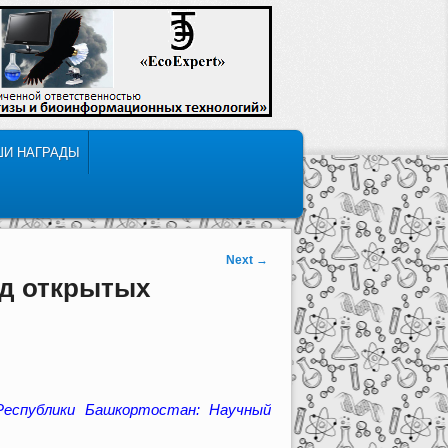
ШИ НАГРАДЫ
Next
→
ид открытых
Республики Башкортостан: Научный