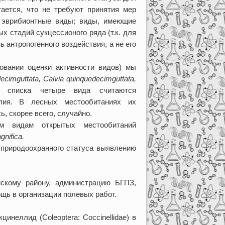
ается, что не требуют принятия мер
 эврибионтные виды; виды, имеющие
 стадий сукцессионого ряда (т.к. для
антропогенного воздействия, а не его
овании оценки активности видов) мы
ecimguttata, Calvia quinquedecimguttata,
списка четыре вида считаются
лия. В лесных местообитаниях их
, скорее всего, случайно.
м видам открытых местообитаний
gnifica.
природоохранного статуса выявлению
нскому району, администрацию БГПЗ,
щь в организации полевых работ.
инеллид (Coleoptera: Coccinellidae) в