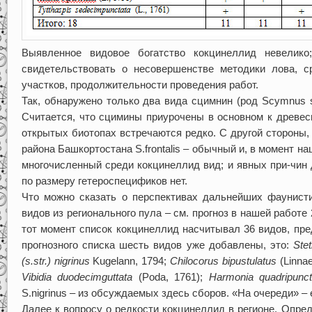
Выявленное видовое богатство кокцинеллид невелико
свидетельствовать о несовершенстве методики лова, с
участков, продолжительности проведения работ.
Так, обнаружено только два вида сцимнин (род Scymnus s
Считается, что сцимины приурочены в основном к древесн
открытых биотопах встречаются редко. С другой стороны,
района Башкортостана S.frontalis – обычный и, в момент на
многочисленный среди кокцинеллид вид; и явных при-чин
по размеру гетероспецификов нет.
Что можно сказать о перспективах дальнейших фаунист
видов из регионального пула – см. прогноз в нашей работе 
тот момент список кокцинеллид насчитывал 36 видов, пре
прогнозного списка шесть видов уже добавлены, это:
Ste
(s.str.) nigrinus
Kugelann, 1794;
Chilocorus bipustulatus
(Linnae
Vibidia duodecimguttata
(Poda, 1761);
Harmonia quadripunct
S.nigrinus – из обсуждаемых здесь сборов. «На очереди» –
Далее к вопросу о редкости кокцинеллид в регионе. Опре