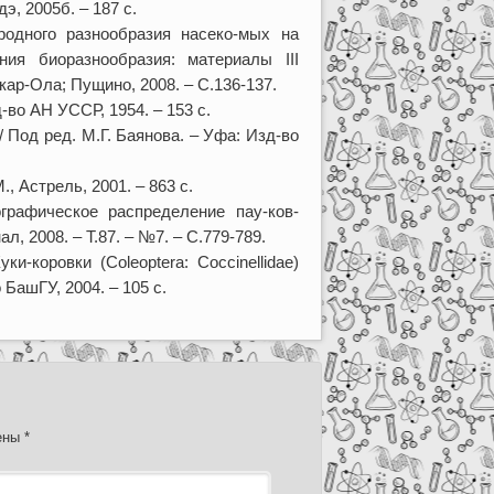
э, 2005б. – 187 с.
одного разнообразия насеко-мых на
ия биоразнообразия: материалы III
кар-Ола; Пущино, 2008. – С.136-137.
-во АН УССР, 1954. – 153 с.
 Под ред. М.Г. Баянова. – Уфа: Изд-во
, Астрель, 2001. – 863 с.
графическое распределение пау-ков-
л, 2008. – Т.87. – №7. – С.779-789.
и-коровки (Coleoptera: Coccinellidae)
БашГУ, 2004. – 105 с.
чены
*