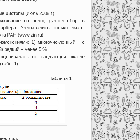
 биотопы (июль 2008 г.).
яхивание на полог, ручной сбор; в
арбера. Учитывались только имаго.
та РАН (www.zin.ru).
изменениями: 1) многочис-ленный – с
) редкий – менее 5 %.
 оценивалась по следующей шка-ле
табл. 1).
ца 1
инеллид.