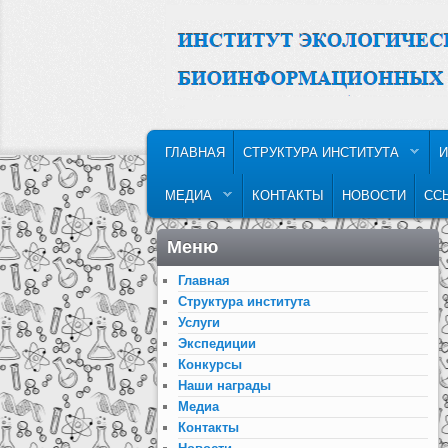
MAIN MENU
SKIP TO PRIMARY CONTENT
SKIP TO SECONDARY CONTENT
ГЛАВНАЯ
СТРУКТУРА ИНСТИТУТА
И
МЕДИА
КОНТАКТЫ
НОВОСТИ
СС
Меню
Главная
Структура института
Услуги
Экспедиции
Конкурсы
Наши награды
Медиа
Контакты