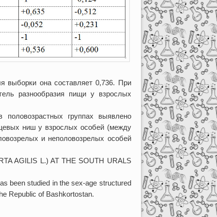
я выборки она составляет 0,736. При
атель разнообразия пищи у взрослых
в половозрастных группах выявлено
ищевых ниш у взрослых особей (между
оловозрелых и неполовозрелых особей
TA AGILIS L.) AT THE SOUTH URALS
as been studied in the sex-age structured
 the Republic of Bashkortostan.