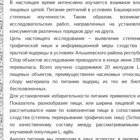
В настоящее время интенсивно изучается взаимное вл
пищевых цепей. Питание рептилий в условиях Башкирског
степенью изученности. Таким образом, возника
исследовательских работ, направленных на установл
консументов различных порядков друг на друга.
Цель настоящего исследования – выявление степени
трофической ниши и информационной меры сходства 
прыткой ящерицы в условиях Альшеевского района респуб
Сбор объектов исследования проводился в конце июня 199
перевыпаса. Всего изучено содержимое 20 желудков L.
пищевых объектов, преимущественно насекомых относя
сбору материала по питанию ящериц из тех же био
беспозвоночных.
Для установления избирательности питания применялся и
Показатель разнообразия пищи, или ширина пищевой ниш
рассчитывался нами по компонентам пищи в сопостави
сходства (степень перекрывания трофических ниш) (Schoen
по качественному составу между рассматриваемыми
изучаемой популяции L. agilis.
Анализ питания мы приводим в двух аспектах: в первом