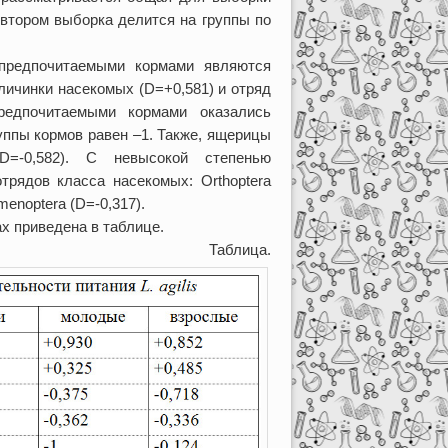
 втором выборка делится на группы по
предпочитаемыми кормами являются
 личинки насекомых (D=+0,581) и отряд
предпочитаемыми кормами оказались
уппы кормов равен –1. Также, ящерицы
(D=-0,582). С невысокой степенью
отрядов класса насекомых: Orthoptera
menoptera (D=-0,317).
х приведена в таблице.
Таблица.