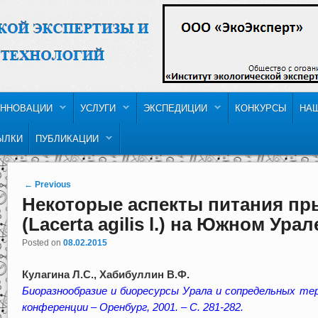
ННОВАЦИИ
УСЛУГИ
ЭКСПЕДИЦИИ
КОНКУРСЫ
НА
ЫЛКИ
ПУБЛИКАЦИИ
Post navigation
←
Previous
Некоторые аспекты питания п
(Lacerta agilis l.) на Южном Урал
Posted on
08.02.2015
Кулагина Л.С., Хабибуллин В.Ф.
Биоразнообразие и биоресурсы Урала и сопредельных т
конференции – Оренбург, 2001. – С. 281-282.