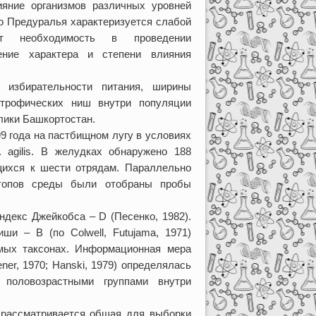
ияние организмов различных уровней
о Предуралья характеризуется слабой
ет необходимость в проведении
ение характера и степени влияния
 избирательности питания, ширины
трофических ниш внутри популяции
лики Башкортостан.
9 года на пастбищном лугу в условиях
 agilis. В желудках обнаружено 188
щихся к шести отрядам. Параллельно
топов среды были отобраны пробы
ндекс Джейкобса – D (Песенко, 1982).
и – B (по Colwell, Futujama, 1971)
мых таксонах. Информационная мера
er, 1970; Hanski, 1979) определялась
 половозрастными группами внутри
 рассматривается общая для выборки