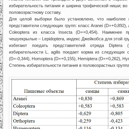
избирательность питания и ширина трофической ниши; во
половозрастному составу.
Для целой выборки было установлено, что наиболее 
представители следующих групп: класс Aranei (D=+0,892),
Coleoptera из класса Insecta (D=+0,454). Наименее 
чешуекрылые – Lepidoptera, индекс Джейкобса для этой гр
избегают поедать представителей отряда Diptera 
избирательности L. agilis поедает корма из следующих 
(D=-0,344), Homoptera (D=+0,155), Hemiptera (D=+0,262), Hy
Степень избирательности питания в половозрастных группа