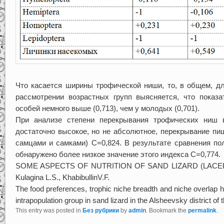
Что касается ширины трофической ниши, то, в общем, дл
рассмотрении возрастных групп выясняется, что показ
особей немного выше (0,713), чем у молодых (0,701).
При анализе степени перекрывания трофических ниш 
достаточно высокое, но не абсолютное, перекрывание п
самцами и самками) С=0,824. В результате сравнения п
обнаружено более низкое значение этого индекса C=0,774.
SOME ASPECTS OF NUTRITION OF SAND LIZARD (LACER
Kulagina L.S., KhabibullinV.F.
The food preferences, trophic niche breadth and niche overlap h
intrapopulation group in sand lizard in the Alsheevsky district of
This entry was posted in
Без рубрики
by
admin
. Bookmark the
permalink
.