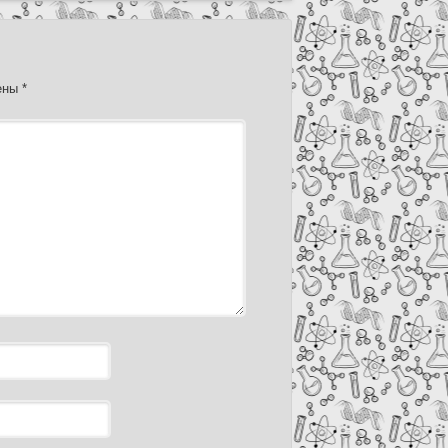
чены
*