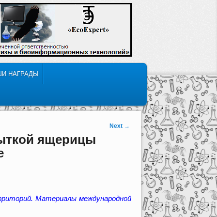
ШИ НАГРАДЫ
Next
→
рыткой ящерицы
е
ерриторий. Материалы международной