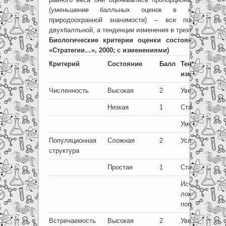
(уменьшение балльных оценок в направлени
природоохранной значимости) – все показатели 
двухбалльной, а тенденции изменения в трехбалльной с
Биологические критерии оценки состояния редки
«Стратегии…», 2000; с изменениями)
Критерий
Состояние
Балл
Тенденции
изменения
Численность
Высокая
2
Увеличиваетс
Низкая
1
Стабильна
Уменьшается
Популяционная
Сложная
2
Усложняется
структура
Простая
1
Стабильна
Исчезновение
локальных
популяций
Встречаемость
Высокая
2
Увеличиваетс