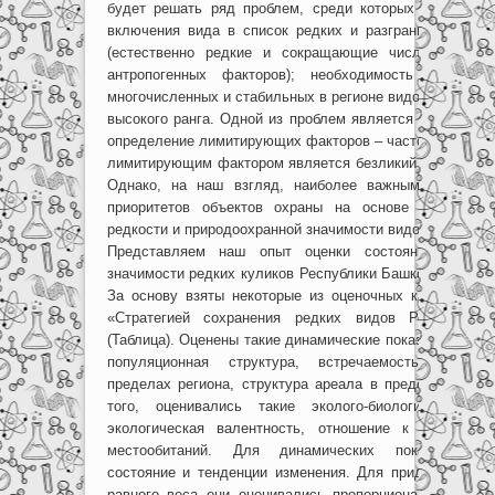
будет решать ряд проблем, среди которых определен
включения вида в список редких и разграничение при
(естественно редкие и сокращающие численность п
антропогенных факторов); необходимость включен
многочисленных и стабильных в регионе видов из Красн
высокого ранга. Одной из проблем является как можно
определение лимитирующих факторов – часто приходитс
лимитирующим фактором является безликий «антропоге
Однако, на наш взгляд, наиболее важным является
приоритетов объектов охраны на основе количеств
редкости и природоохранной значимости видов.
Представляем наш опыт оценки состояния и прир
значимости редких куликов Республики Башкортостан (В
За основу взяты некоторые из оценочных категорий, 
«Стратегией сохранения редких видов России (про
(Таблица). Оценены такие динамические показатели, как
популяционная структура, встречаемость, распро
пределах региона, структура ареала в пределах респу
того, оценивались такие эколого-биологические к
экологическая валентность, отношение к человеку
местообитаний. Для динамических показателей 
состояние и тенденции изменения. Для придания этим
равного веса они оценивались пропорционально и од