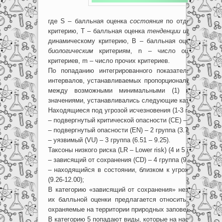
где S – балльная оценка
состояния
по отдельному д
критерию, T – балльная оценка
тенденции изменения
по
динамическому критерию, B – балльная оценка по п
биологическим
критериям, n – число оценочных д
критериев, m – число прочих критериев.
По попаданию интегрированного показателя «R» в 
интервалов, устанавливаемых пропорциональным деле
между возможными минимальными (1) и максима
значениями, устанавливались следующие категории:
Находящиеся под угрозой исчезновения (1-3 группы):
– подвергнутый критической опасности (CE) – 1 группа (1.
– подвергнутый опасности (EN) – 2 группа (3.76 – 6.50);
– уязвимый (VU) – 3 группа (6.51 – 9.25).
Таксоны низкого риска (LR – Lower risk) (4 и 5 группы):
– зависящий от сохранения (CD) – 4 группа (9.26 – 12.00)
– находящийся в состоянии, близком к угрожаемому (N
(9.26-12.00);
В категорию «зависящий от сохранения» независимо от
их балльной оценки предлагается относить таксоны ни
охраняемые на территории природных заповедников.
В категорию 5 попадают виды, которые на настоящий м