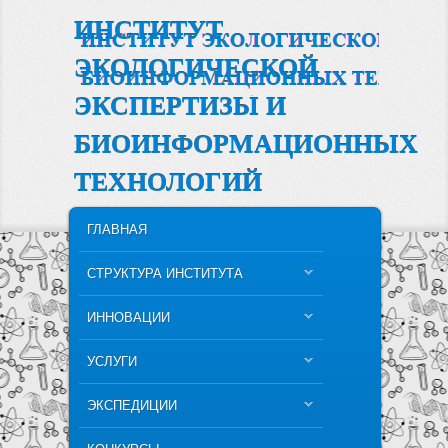
ИНСТИТУТ
ЭКОЛОГИЧЕСКОЙ
ЭКСПЕРТИЗЫ И
БИОИНФОРМАЦИОННЫХ
ТЕХНОЛОГИЙ
MAIN MENU
SKIP TO PRIMARY CONTENT
SKIP TO SECONDARY CONTENT
ГЛАВНАЯ
СТРУКТУРА ИНСТИТУТА
ИННОВАЦИИ
УСЛУГИ
ЭКСПЕДИЦИИ