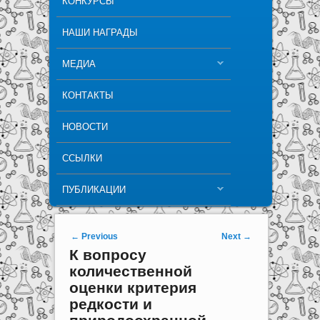
КОНКУРСЫ
НАШИ НАГРАДЫ
МЕДИА
КОНТАКТЫ
НОВОСТИ
ССЫЛКИ
ПУБЛИКАЦИИ
Post navigation
←
Previous
Next
→
К вопросу
количественной
оценки критерия
редкости и