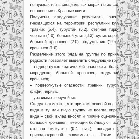
не нуждаются в специальных мерах по их сохранению, 
во внесение в Красные книги.
Получены следующие результаты оценки состо
гнездящихся на территории республики куликов: поруч
травник (6.4), турухтан (5.2), степная тиркушка (4.3)
черныш (4.0), большой улит (3.3), кулик-сорока (3.2), мо
большой кроншнеп (2.0), ходулочник (1.9), дупель (1
кроншнеп (1.0).
Разделение этого ряда на группы по принятым МСО
редкости позволяет выделить следующие группы видов:
– подвергнутые критической опасности:
большой улит, 
мородунка, большой кроншнеп, ходулочник, дупе
кроншнеп;
– подвергнутые опасности: травник, турухтан, степн
фифи, черныш;
– уязвимые: поручейник.
Следует отметить, что при комплексной оценке уязвимо
вида в ту или иную группу не всегда определяется 
вида – свой вклад вносят и прочие оценочные категор
большой кроншнеп, имеющий бо?льшую численность (6.
степная тиркушка (0.4 тыс.), попадает в групп
природоохранной значимостью. Такие оценочные