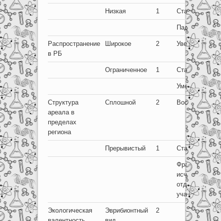
Низкая
1
Стабильна
Падает
Распространение
Широкое
2
Увеличиваетс
в РБ
Ограниченное
1
Стабильна
Уменьшается
Структура
Сплошной
2
Восстанавлив
ареала в
пределах
региона
Прерывистый
1
Стабильна
Фрагментация 
исчезновение
отдельных
участков
Экологическая
Эврибионтный
2
валентность
вид