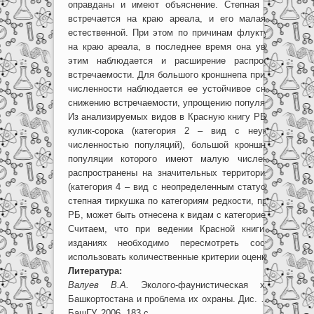
оправданы и имеют объяснение. Степная тиркушка 
встречается на краю ареала, и его малая численно
естественной. При этом по причинам флуктуации числ
на краю ареала, в последнее время она увеличиваетс
этим наблюдается и расширение распространения
встречаемости. Для большого кроншнепа при относител
численности наблюдается ее устойчивое снижение, чт
снижению встречаемости, упрощению популяционной ст
Из анализируемых видов в Красную книгу РБ (2004) вне
кулик-сорока (категория 2 – вид с неуклонно со
численностью популяций), большой кроншнеп (катего
популяции которого имеют малую численность и с
распространены на значительных территориях) и степ
(категория 4 – вид с неопределенным статусом). По н
степная тиркушка по категориям редкости, принятым в 
РБ, может быть отнесена к видам с категорией 3.
Считаем, что при ведении Красной книги РБ в е
изданиях необходимо пересмотреть состав ред
использовать количественные критерии оценки статуса в
Литература:
Валуев В.А.
Эколого-фаунистическая характерист
Башкортостана и проблема их охраны. Дис. … канд. био
БашГУ, 2006. 183 с.