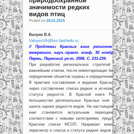
природоохранной
значимости редких
видов птиц
Posted on
28.01.2015
Валуев В.А.
ValuyevVA@bsu.bashedu.ru
//
Проблемы Красных книг регионов России.
межрегион. науч.-практ. конф. 30 ноября – 1 дек
Пермь, Пермский ун-т, 2006.
C. 231-234.
При разработке региональных стратегий охраны р
важнейшим этапом, после инвентаризации биоразнообра
определение объектов охраны и определение приоритет
В практике составления и ведения Красных книг это
через составление списка редких и исчезающих видов
статуса редкости. В Красной книге России (жи
большинстве региональных Красных книг использует
шкала оценки редкости видов. На настоящем этапе вед
книг становится актуальным переоценка стат
соответствии с новыми категориями, предложенными
Красном списке МСОП. Назревает момент, когда 
пересмотр и списка и статуса редких видов регионов. 