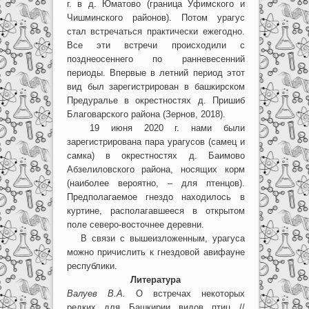
г. в д. Юматово (граница Уфимского и
Чишминского районов). Потом урагус
стал встречаться практически ежегодно.
Все эти встречи происходили с
позднеосеннего по ранневесенний
периоды. Впервые в летний период этот
вид был зарегистрирован в башкирском
Предуралье в окрестностях д. Пришиб
Благоварского района (Зернов, 2018).
19 июня 2020 г. нами были
зарегистрирована пара урагусов (самец и
самка) в окрестностях д. Баимово
Абзелиловского района, носящих корм
(наиболее вероятно, – для птенцов).
Предполагаемое гнездо находилось в
куртине, располагавшееся в открытом
поле северо-восточнее деревни.
В связи с вышеизложенным, урагуса
можно причислить к гнездовой авифауне
республики.
Литература
Валуев В.А.
О встречах некоторых
редких для Башкирии видов птиц //