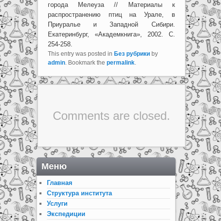
города Мелеуза // Материалы к
распространению птиц на Урале, в
Приуралье и Западной Сибири.
Екатеринбург, «Академкнига», 2002. С.
254-258.
This entry was posted in
Без рубрики
by
admin
. Bookmark the
permalink
.
Comments are closed.
Меню
Главная
Структура института
Услуги
Экспедиции