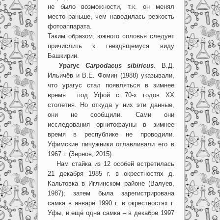
не было возможности, т.к. он менял
место раньше, чем наводилась резкость
фотоаппарата.
Таким образом, южного соловья следует
причислить к гнездящемуся виду
Башкирии.
Урагус
Carpodacus sibiricus
. В.Д.
Ильичёв и В.Е. Фомин (1988) указывали,
что урагус стал появляться в зимнее
время под Уфой с 70-х годов XX
столетия. Но откуда у них эти данные,
они не сообщили. Сами они
исследования орнитофауны в зимнее
время в республике не проводили.
Уфимские пичужники отлавливали его в
1967 г. (Зернов, 2015).
Нам стайка из 12 особей встретилась
21 декабря 1985 г. в окрестностях д.
Кальтовка в Иглинском районе (Валуев,
1987); затем была зарегистрирована
самка в январе 1990 г. в окрестностях г.
Уфы, и ещё одна самка – в декабре 1997