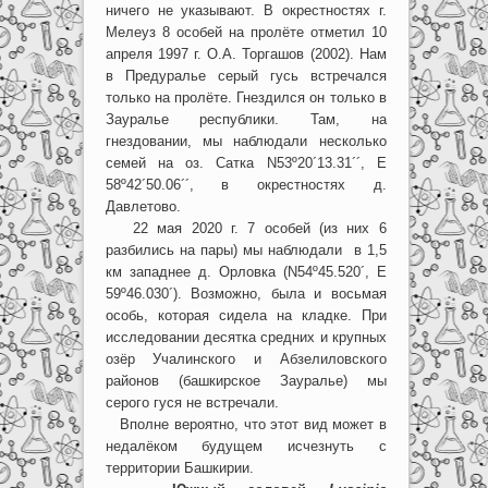
ничего не указывают. В окрестностях г.
Мелеуз 8 особей на пролёте отметил 10
апреля 1997 г. О.А. Торгашов (2002). Нам
в Предуралье серый гусь встречался
только на пролёте. Гнездился он только в
Зауралье республики. Там, на
гнездовании, мы наблюдали несколько
семей на оз. Сатка N53º20´13.31´´, E
58º42´50.06´´, в окрестностях д.
Давлетово.
22 мая 2020 г. 7 особей (из них 6
разбились на пары) мы наблюдали в 1,5
км западнее д. Орловка (N54º45.520´, E
59º46.030´). Возможно, была и восьмая
особь, которая сидела на кладке. При
исследовании десятка средних и крупных
озёр Учалинского и Абзелиловского
районов (башкирское Зауралье) мы
серого гуся не встречали.
Вполне вероятно, что этот вид может в
недалёком будущем исчезнуть с
территории Башкирии.