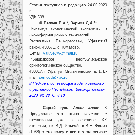
Статья поступила в редакцию 24.06.2020
г.
УДК 598
© Валуев В.А.*, Зернов Д.А.**
*Институт экологической экспертизы и
биоинформационных технологий.
Республика Башкортостан, Уфимский
район, 450571, с. Юматово.
E-mail:
ValuyevVA@mail.ru
**Башкирское республиканское
орнитологическое общество.
450017, г. Уфа, ул. Михайловская, д. 1, E-
mail:
zernovda@bk.ru
// Редкие и исчезающие виды животных
и растений Республики Башкортостан.
2020. № 28. С. 8-10.
Серый гусь
Anser anser
.
В
Предуралье эта птица исчезла с
гнездования уже в середине XX
столетия, т.к. В.Д. Ильичёв и В.Е. Фомин
(1988) о его присутствии в этом регионе