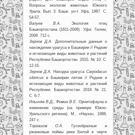
Вопросы экологии животных Южного
Урала. Вып. 3. Башк. ун-т. Уфа, 1987. С.
54-57.
Валуев В.А.
Экология птиц
Башкортостана (1811-2008). Уфа: Гилем,
2008. 712 с.
Зернов Д.А.
Дополнительные данные о
нахождении урагуса в Башкирии // Редкие
и исчезающие виды животных и растений
Республики Башкортостан. 2015. № 10. С.
12-15.
Зернов Д.А.
Находка урагуса
Carpodacus
sibiricus
в Башкирии летом // Редкие и
исчезающие виды животных и растений
Республики Башкортостан. 2018. № 21.
С. 6-7.
Ильичёв В.Д., Фомин В.Е.
Орнитофауна и
изменение среды (на примере Южно-
Уральского региона). М., «Наука», 1988,
247 с.
Торгашов О.А
. Гусеобразные и
ржанковые поймы реки Белой в черте