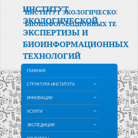
ИНСТИТУТ
ЭКОЛОГИЧЕСКОЙ
ЭКСПЕРТИЗЫ И
БИОИНФОРМАЦИОННЫХ
ТЕХНОЛОГИЙ
MAIN MENU
SKIP TO PRIMARY CONTENT
SKIP TO SECONDARY CONTENT
ГЛАВНАЯ
СТРУКТУРА ИНСТИТУТА
ИННОВАЦИИ
УСЛУГИ
ЭКСПЕДИЦИИ