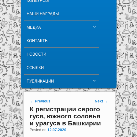
КОНКУРСЫ
НАШИ НАГРАДЫ
МЕДИА
КОНТАКТЫ
НОВОСТИ
ССЫЛКИ
ПУБЛИКАЦИИ
Post navigation
←
Previous
Next
→
К регистрации серого
гуся, южного соловья
и урагуса в Башкирии
Posted on
12.07.2020