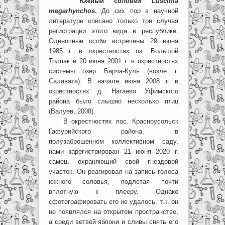
Южный соловей
Luscinia
megarhynchos
.
До сих пор в научной
литературе описано только три случая
регистрации этого вида в республике.
Одиночные особи встречены 29 июня
1985 г. в окрестностях оз. Большой
Толпак и 20 июня 2001 г. в окрестностях
системы озёр Барча-Куль (возле г.
Салавата). В начале июня 2008 г. в
окрестностях д. Нагаево Уфимского
района было слышно несколько птиц
(Валуев, 2008).
В окрестностях пос. Красноусольск
Гафурийского района, в
полузаброшенном коллективном саду,
нами зарегистрирован 21 июня 2020 г.
самец, охраняющий свой гнездовой
участок. Он реагировал на запись голоса
южного соловья, подлетая почти
вплотную к плееру. Однако
сфотографировать его не удалось, т.к. он
не появлялся на открытом пространстве,
а среди ветвей яблони и сливы снять его