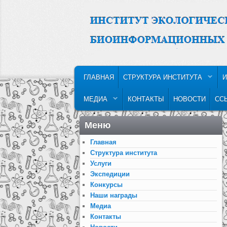
MAIN MENU
SKIP TO PRIMARY CONTENT
SKIP TO SECONDARY CONTENT
ГЛАВНАЯ
СТРУКТУРА ИНСТИТУТА
И
МЕДИА
КОНТАКТЫ
НОВОСТИ
СС
Меню
Главная
Структура института
Услуги
Экспедиции
Конкурсы
Наши награды
Медиа
Контакты