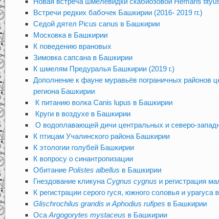
Новая встреча шмелевидки скабиозовой Hemaris tityu
Встречи редких бабочек Башкирии (2016- 2019 гг.)
Седой дятел Picus canus в Башкирии
Московка в Башкирии
К поведению врановых
Зимовка сапсана в Башкирии
К шмелям Предуралья Башкирии (2019 г.)
Дополнение к фауне муравьёв пограничных районов ц
региона Башкирии
К питанию волка Canis lupus в Башкирии
Круги в воздухе в Башкирии
О водоплавающей дичи центральных и северо-запад
К птицам Учалинского района Башкирии
К этологии голубей Башкирии
К вопросу о синантропизации
Обитание
Polistes albellus
в Башкирии
Гнездование кликуна
Cygnus cygnus
и регистрация ма
К регистрации серого гуся, южного соловья и урагуса
Glischrochilus grandis
и
Aphodius rufipes
в Башкирии
Оса
Argogorytes mystaceus
в Башкирии