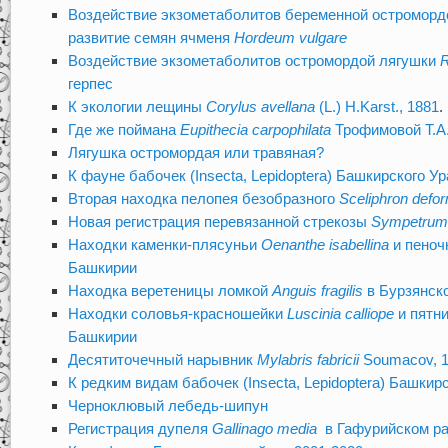
Воздействие экзометаболитов беременной остромор
развитие семян ячменя
Hordeum vulgare
Воздействие экзометаболитов остромордой лягушки
R
герпес
К экологии лещины
Corylus avellana
(L.) H.Karst., 1881
.
Где же поймана
Eupithecia carpophilata
Трофимовой Т.А
Лягушка остромордая или травяная?
К фауне бабочек (Insecta, Lepidoptera) Башкирского У
Вторая находка пелопея безобразного
Sceliphron defo
Новая регистрация перевязанной стрекозы
Sympetrum
Находки каменки-плясуньи
Oenanthe isabellina
и пеноч
Башкирии
Находка веретеницы ломкой
Anguis fragilis
в Бурзянск
Находки соловья-красношейки
Luscinia calliope
и пятни
Башкирии
Десятиточечный нарывник
Mylabris fabricii
Soumacov, 1
К редким видам бабочек (Insecta, Lepidoptera) Башкир
Черноклювый лебедь-шипун
Регистрация дупеля
Gallinago media
в Гафурийском р