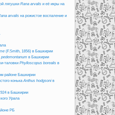
дой лягушки
Rana arvalis
и её икры на
ana arvalis
на рожистое воспаление и
.
рала
rme
(F.Smith, 1856) в Башкирии
 pedemontanum
в Башкирии
ки-таловки
Phylloscopus borealis
в
ом районе Башкирии
стого конька
Anthus hodgsoni
в
924 в Башкирии
ского Урала
айоне РБ