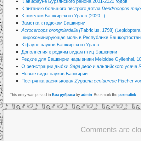
К авифауне Бурзянского района 2001-2020 годов
К питанию большого пёстрого дятла
Dendrocopos majo
К шмелям Башкирского Урала (2020 г.)
Заметка к гадюкам Башкирии
Acrocercops brongniardella (
Fabricius, 1798) (Lepidoptera
широкоминирующая моль в Республике Башкортостан
К фауне пауков Башкирского Урала
Дополнения к редким видам птиц Башкирии
Редкие для Башкирии нарывники Meloidae Gyllenhal, 1
О регистрации дыбки
Saga pedo
и альпийского усача
R
Новые виды пауков Башкирии
Пестрянка васильковая
Zygaena centaureae
Fischer v
This entry was posted in
Без рубрики
by
admin
. Bookmark the
permalink
.
Comments are clo