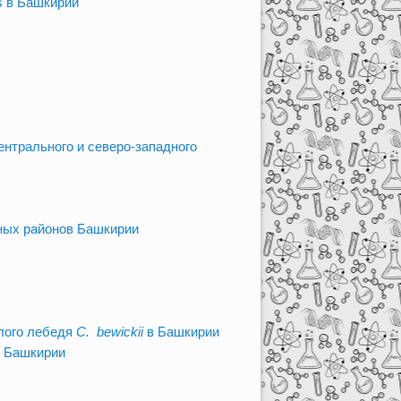
s в Башкирии
ентрального и северо-западного
ных районов Башкирии
лого лебедя
C. bewickii
в Башкирии
 в Башкирии