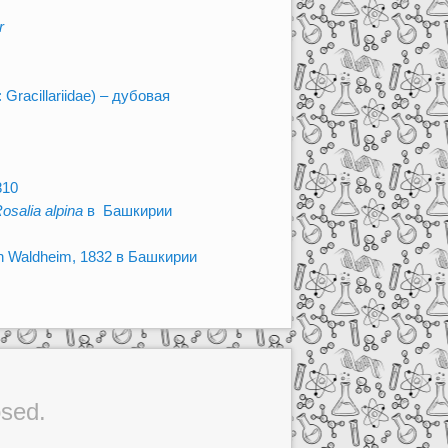
r
: Gracillariidae) – дубовая
810
osalia alpina
в Башкирии
on Waldheim, 1832 в Башкирии
sed.