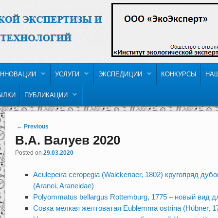
ННОВАЦИИ
УСЛУГИ
ЭКСПЕДИЦИИ
КОНКУРСЫ
НА
ЫЛКИ
ПУБЛИКАЦИИ
Post navigation
←
Previous
В.А. Валуев 2020
Posted on
29.03.2020
Aculepeira ceropegia (Walckenaer, 1802) кругопряд ду
(Aranei, Araneidae)
Polyommatus bellargus Rottemburg, 1775 – новый вид 
Совка мелкая желтоватая Eublemma ostrina (Hübner, 