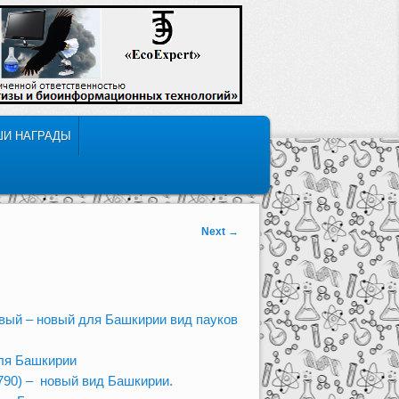
ШИ НАГРАДЫ
Next
→
бовый – новый для Башкирии вид пауков
для Башкирии
1790) – новый вид Башкирии.