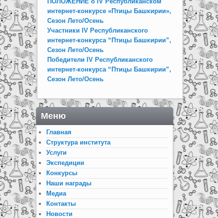
ПОЛОЖЕНИЕ о IV Республиканском
интернет-конкурсе «Птицы Башкирии»,
Сезон Лето/Осень
Участники IV Республиканского
интернет-конкурса “Птицы Башкирии”,
Сезон Лето/Осень
Победители IV Республиканского
интернет-конкурса “Птицы Башкирии”,
Сезон Лето/Осень
Меню
Главная
Структура института
Услуги
Экспедиции
Конкурсы
Наши награды
Медиа
Контакты
Новости