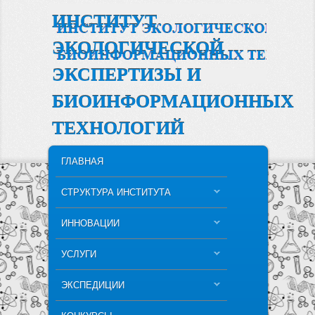
ИНСТИТУТ
ЭКОЛОГИЧЕСКОЙ
ЭКСПЕРТИЗЫ И
БИОИНФОРМАЦИОННЫХ
ТЕХНОЛОГИЙ
MAIN MENU
SKIP TO PRIMARY CONTENT
SKIP TO SECONDARY CONTENT
ГЛАВНАЯ
СТРУКТУРА ИНСТИТУТА
ИННОВАЦИИ
УСЛУГИ
ЭКСПЕДИЦИИ