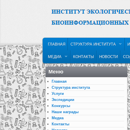
MAIN MENU
SKIP TO PRIMARY CONTENT
SKIP TO SECONDARY CONTENT
ГЛАВНАЯ
СТРУКТУРА ИНСТИТУТА
И
МЕДИА
КОНТАКТЫ
НОВОСТИ
СС
Меню
Главная
Структура института
Услуги
Экспедиции
Конкурсы
Наши награды
Медиа
Контакты