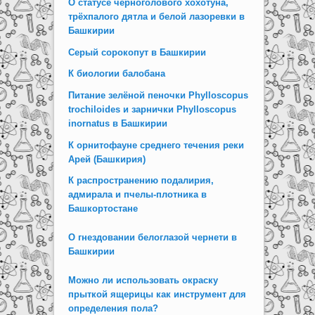
О статусе черноголового хохотуна,
трёхпалого дятла и белой лазоревки в
Башкирии
Серый сорокопут в Башкирии
К биологии балобана
Питание зелёной пеночки Phylloscopus
trochiloides и зарнички Phylloscopus
inornatus в Башкирии
К орнитофауне среднего течения реки
Арей (Башкирия)
К распространению подалирия,
адмирала и пчелы-плотника в
Башкортостане
О гнездовании белоглазой чернети в
Башкирии
Можно ли использовать окраску
прыткой ящерицы как инструмент для
определения пола?