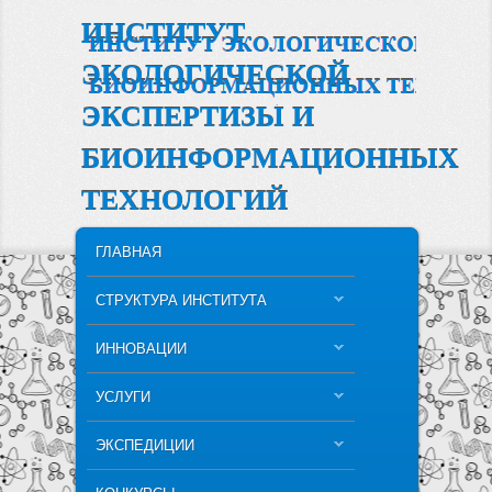
ИНСТИТУТ
ЭКОЛОГИЧЕСКОЙ
ЭКСПЕРТИЗЫ И
БИОИНФОРМАЦИОННЫХ
ТЕХНОЛОГИЙ
MAIN MENU
SKIP TO PRIMARY CONTENT
SKIP TO SECONDARY CONTENT
ГЛАВНАЯ
СТРУКТУРА ИНСТИТУТА
ИННОВАЦИИ
УСЛУГИ
ЭКСПЕДИЦИИ