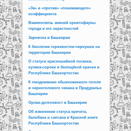
«За» и «против» «понижающего»
коэффициента
Взаимосвязь зимней орнитофауны
города и его окрестностей
Зарничка в Башкирии
К биологии горихвостки-чернушки на
территории Башкирии
О статусе красношейной поганки,
кулика-сороки и белощёкой крачки в
Республике Башкортостан
К гнездованию обыкновенного гоголя
и черноголового чекана в Предуралье
Башкирии
Орлан-долгохвост в Башкирии
Об изменении статуса кречета,
балобана и сапсана в Красной книге
Республики Башкортостан