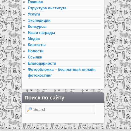
Главная
Структура института
Услуги
Экспедиции
Конкурсы
Наши награды
Медиа
Контакты
Новости
Ссылки
Благодарности
Фотообложка – бесплатный онлайн
фотохостинг
Поиск по сайту
Search