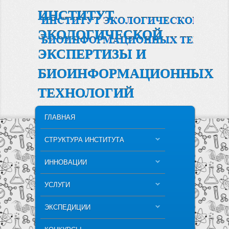
ИНСТИТУТ
ЭКОЛОГИЧЕСКОЙ
ЭКСПЕРТИЗЫ И
БИОИНФОРМАЦИОННЫХ
ТЕХНОЛОГИЙ
MAIN MENU
SKIP TO PRIMARY CONTENT
SKIP TO SECONDARY CONTENT
ГЛАВНАЯ
СТРУКТУРА ИНСТИТУТА
ИННОВАЦИИ
УСЛУГИ
ЭКСПЕДИЦИИ