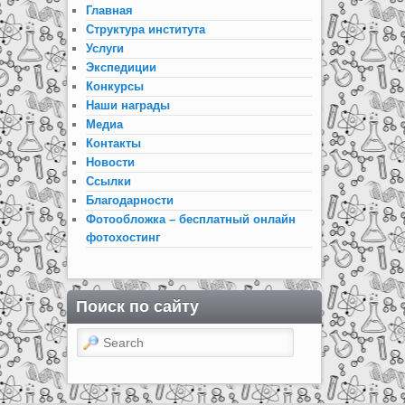
Главная
Структура института
Услуги
Экспедиции
Конкурсы
Наши награды
Медиа
Контакты
Новости
Ссылки
Благодарности
Фотообложка – бесплатный онлайн
фотохостинг
Поиск по сайту
Search