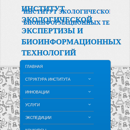
ИНСТИТУТ
ЭКОЛОГИЧЕСКОЙ
ЭКСПЕРТИЗЫ И
БИОИНФОРМАЦИОННЫХ
ТЕХНОЛОГИЙ
MAIN MENU
SKIP TO PRIMARY CONTENT
SKIP TO SECONDARY CONTENT
ГЛАВНАЯ
СТРУКТУРА ИНСТИТУТА
ИННОВАЦИИ
УСЛУГИ
ЭКСПЕДИЦИИ