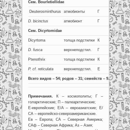
Сем
. Bourletiellidae
Deuterosminthurus
атмобионты
Г
8
D
. bicinctus
атмобионт
Г
8+8
Сем. Dicyrtomidae
Dicyrtoma
толща подстилки
К
8
D. fusca
верхнеподстил.
Г
8+8
Ptenothrix
толща подстилки
К
8
P. cf. reticulata
верхнеподстил.
Е
8+8
Всего видов – 54; родов – 31; семейств – 9.
Примечания.
К – космополиты; Г –
голарктические; П – палеарктические;
Е-европейские; Е/А – евроазиатские; Е/
СА – европейско-североамериканские.
Ев – Европа; СА – Северная Америка;
САф – Северная Африка; Аз – Азия;