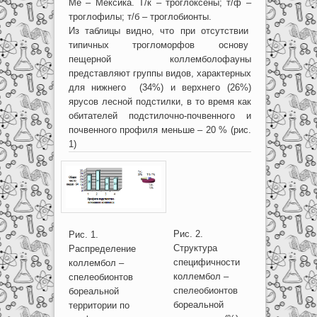
Ме – Мексика. Т/к – троглоксены; т/ф –
троглофилы; т/б – троглобионты.
Из таблицы видно, что при отсутствии
типичных трогломорфов основу
пещерной коллемболофауны
представляют группы видов, характерных
для нижнего (34%) и верхнего (26%)
ярусов лесной подстилки, в то время как
обитателей подстилочно-почвенного и
почвенного профиля меньше – 20 % (рис.
1)
Рис. 2.
Рис. 1.
Структура
Распределение
специфичности
коллембол –
коллембол –
спелеобионтов
спелеобионтов
бореальной
бореальной
территории по