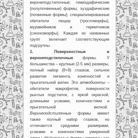
верхнеподстилочные; гемиэдафические
(полупочвенные) формы; эуэдафические
(почвенные формы); специализированные
обитатели пещер (трогломорфы),
муравейников и термитников
(синэкоморфы). Каждая из названных
групп включает соответствующие
подгруппы.
1. Поверхностные и
верхнеподстилочные
формы. У
большинства – крупные (2-5 мм) размеры,
полный набор (8+8) глазков, сильное
развитие пигмента, конечностей и
прыгательной вилки. Это
атмобионты
–
обитатели макрофитов, поверхности
рыхлых подстилок, с яркой окраской,
длинными усиками, конечностями и
прыгательной вилкой.
Верхнеподстилочные
формы имеют
также полный набор глазков, но
отличаются средними размерами,
усиками и конечностями умеренной
длины.
Нейстонные
формы известны как