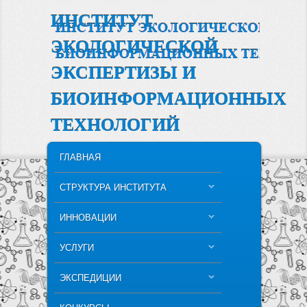
ИНСТИТУТ
ЭКОЛОГИЧЕСКОЙ
ЭКСПЕРТИЗЫ И
БИОИНФОРМАЦИОННЫХ
ТЕХНОЛОГИЙ
MAIN MENU
SKIP TO PRIMARY CONTENT
SKIP TO SECONDARY CONTENT
ГЛАВНАЯ
СТРУКТУРА ИНСТИТУТА
ИННОВАЦИИ
УСЛУГИ
ЭКСПЕДИЦИИ