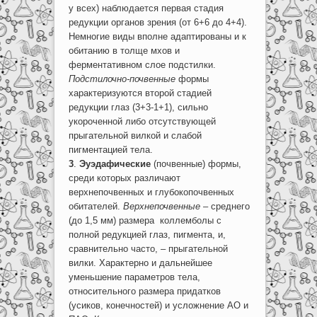
у всех) наблюдается первая стадия
редукции органов зрения (от 6+6 до 4+4).
Немногие виды вполне адаптированы и к
обитанию в толще мхов и
ферментативном слое подстилки.
Подстилочно-почвенные
формы
характеризуются второй стадией
редукции глаз (3+3-1+1), сильно
укороченной либо отсутствующей
прыгательной вилкой и слабой
пигментацией тела.
3
.
Эуэдафические
(почвенные) формы,
среди которых различают
верхнепочвенных и глубокопочвенных
обитателей.
Верхнепочвенные
– среднего
(до 1,5 мм) размера коллемболы с
полной редукцией глаз, пигмента, и,
сравнительно часто, – прыгательной
вилки. Характерно и дальнейшее
уменьшение параметров тела,
относительного размера придатков
(усиков, конечностей) и усложнение АО и