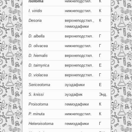
Isotoma
нижнеподстил.
К
8-6
I. viridis
нижнеподстил.
К
8+8
Desoria
верхнеподстил.,
К
8-6
гемиэдафики
D. albella
верхнеподстил.
Г
8+8
D. olivacea
нижнеподстил.
Г
8+8
D. hiemalis
верхнеподстил.
Г
8+8
D. taimyrica
верхнеподстил.
Е
8+8
D. violacea
верхнеподстил.
Г
8+8
Sericeotoma
эуэдафики
Е
8-0
S. knissi
эуэдафик
Энд.
0+0
Proisotoma
гемиэдафики
К
5-8
P. minuta
нижнеподстил.
К
8+8
Heteroisotoma
гемиэдафики
Г
0