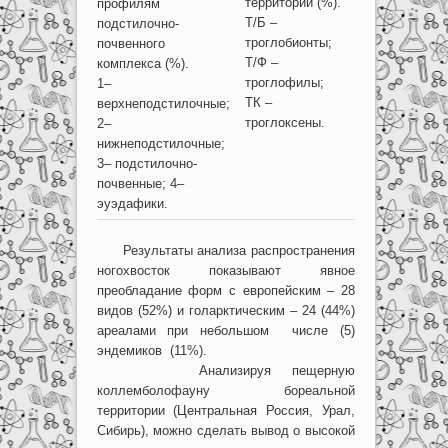
территории (%).
профилям
Т/Б –
подстилочно-
троглобионты;
почвенного
Т/Ф –
комплекса (%).
троглофилы;
1–
ТК –
верхнеподстилочные;
троглоксены.
2–
нижнеподстилочные;
3– подстилочно-
почвенные; 4–
эуэдафики.
Результаты анализа распространения
ногохвосток показывают явное
преобладание форм с европейским – 28
видов (52%) и голарктическим – 24 (44%)
ареалами при небольшом числе (5)
эндемиков (11%).
Анализируя пещерную
коллемболофауну бореальной
территории (Центральная Россия, Урал,
Сибирь), можно сделать вывод о высокой