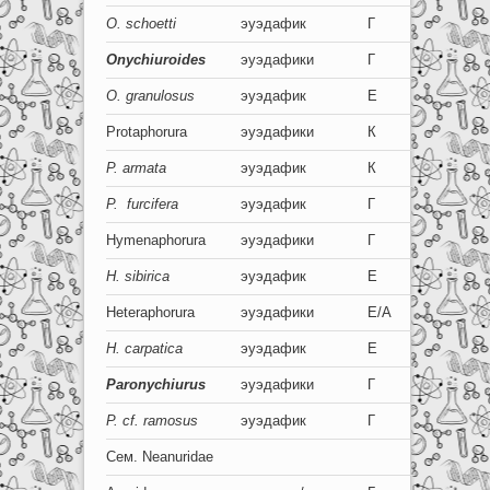
O. schoetti
эуэдафик
Г
0+0
Onychiuroide
s
эуэдафики
Г
0
O. granulosus
эуэдафик
Е
0+0
Protaphorura
эуэдафики
К
0
P
. armata
эуэдафик
К
0+0
P. furcifera
эуэдафик
Г
0+0
Hymenaphorura
эуэдафики
Г
0
H. sibirica
эуэдафик
Е
0+0
Heteraphorura
эуэдафики
Е/А
0
H. carpatica
эуэдафик
Е
0+0
Paronychiurus
эуэдафики
Г
0
P. cf.
ramosus
эуэдафик
Г
0+0
Сем. Neanuridae