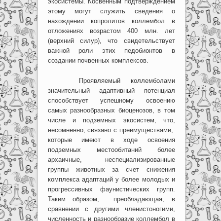
экосистемы. Косвенным подтверждением
этому могут служить сведения о
нахождении копролитов коллембол в
отложениях возрастом 400 млн. лет
(верхний силур), что свидетельствует
важной роли этих педобионтов в
создании почвенных комплексов.
Проявляемый коллемболами
значительный адаптивный потенциал
способствует успешному освоению
самых разнообразных биоценозов, в том
числе и подземных экосистем, что,
несомненно, связано с преимуществами,
которые имеют в ходе освоения
подземных местообитаний более
архаичные, неспециализированные
группы животных за счет снижения
комплекса адаптаций у более молодых и
прогрессивных фаунистических групп.
Таким образом, преобладающая, в
сравнении с другими членистоногими,
численность и разнообразие коллембол в