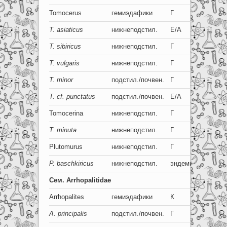
Tomocerus
гемиэдафики
Г
6-0
T
. asiaticus
нижнеподстил.
Е/А
6+6
T. sibiricus
нижнеподстил.
Г
6+6
T. vulgaris
нижнеподстил.
Г
6+6
T. minor
подстил./почвен.
Г
6+6
T. cf. punctatus
подстил./почвен.
Е/А
6+6
Tomocerina
нижнеподстил.
Г
6
T. minuta
нижнеподстил.
Г
6+6
Plutomurus
нижнеподстил.
Г
6-2
P. baschkiricus
нижнеподстил.
эндемик
6+6
Сем
. Arrhopalitidae
Arrhopalites
гемиэдафики
К
4-1
A
.
principalis
подстил./почвен.
Г
1+1