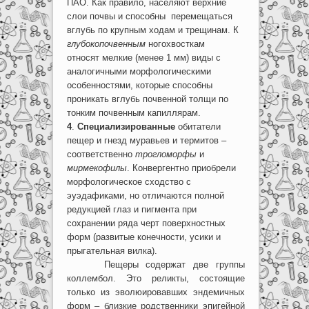
ПАО. Как правило, населяют верхние
слои почвы и способны перемещаться
вглубь по крупным ходам и трещинам. К
глубокопочвенным
ногохвосткам
относят мелкие (менее 1 мм) виды с
аналогичными морфологическими
особенностями, которые способны
проникать вглубь почвенной толщи по
тонким почвенным капиллярам.
4
.
Cпециализированные
обитатели
пещер и гнезд муравьев и термитов –
соответственно
трогломорфы
и
мирмекофилы
. Конвергентно приобрели
морфологическое сходство с
эуэдафиками, но отличаются полной
редукцией глаз и пигмента при
сохранении ряда черт поверхностных
форм (развитые конечности, усики и
прыгательная вилка).
Пещеры содержат две группы
коллембол. Это реликты, состоящие
только из эволюировавших эндемичных
форм – близкие родственники эпигейной