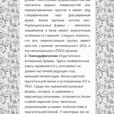
обитатели водных поверхностей или
переувлажненных грунтов и имеют ряд
специфических черт (расширенный
мукро, более крупные коготки ног).
Кортицикольные
формы –
обитатели
лишайников и мхов имеют аналогичные
особенности строения. Следует отметить,
что все перечисленные группы имеют
простое строение антеннального (АО) и
постантеннального (ПАО) органов.
2
.
Гемиэдафические
(подстилочно-
почвенные) формы. Здесь конвергентные
черты проявляются у коллембол на
уровне частичной редукции глаз,
меньшей пигментации, более короткой
прыгательной вилки и усложненным АО и
ПАО. Среди них
нижнеподстилочные
формы, которые, в сравнении с
верхнеподстилочными, отличаются более
слабой окраской тела, несколько
укороченными усиками, конечностями и
прыгательной вилкой. У некоторых (но не