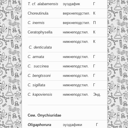
T.
с
f. alabamensis
эуэдафик
Г
5+5
Choreutinula
верхнеподстил.
К
8
С. inermis
верхнеподстил.
П
8+8
Ceratophysella
нижнеподстил.
К
8
нижнеподстил.
К
8+8
С
. denticulata
С. armata
нижнеподстил.
Г
8+8
C. succinea
нижнеподстил.
Г
8+8
С. beng
t
ssoni
нижнеподстил.
Г
8+8
С. sigillata
нижнеподстил.
Г
8+8
С. kapoviensis
нижнеподстил.
Энд.
8+8
Сем
. Onychiuridae
Oligaphorura
эуэдафики
Г
0