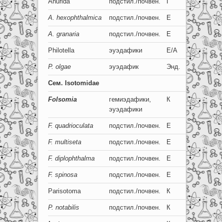
Anurida
подстил./почвен.
Г
5
A. hexophthalmica
подстил./почвен.
Е
5+5
A. granaria
подстил./почвен.
Е
5+5
Philotella
эуэдафики
Е/А
5-2
P
. olga
e
эуэдафик
Энд.
2+2
Сем
. Isotomidae
Folsomia
гемиэдафики,
К
8-0
эуэдафики
F. quadrioculata
подстил./почвен.
Е
2+2
F. multiseta
подстил./почвен.
Е
2+2
F. diplophthalma
подстил./почвен.
Е
1+1
F. spinosa
подстил./почвен.
Е
0+0
Parisotoma
подстил./почвен.
К
5-2
P. notabilis
подстил./почвен.
К
4+4