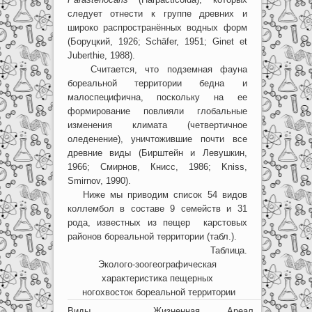
следует отнести к группе древних и
широко распространённых водных форм
(Боруцкий, 1926; Schäfer, 1951; Ginet et
Juberthie, 1988).
Считается, что подземная фауна
бореальной территории бедна и
малоспецифична, поскольку на ее
формирование повлияли глобальные
изменения климата (четвертичное
оледенение), уничтожившие почти все
древние виды (Бирштейн и Левушкин,
1966; Смирнов, Книсс, 1986; Kniss,
Smirnov, 1990).
Ниже мы приводим список 54 видов
коллембол в составе 9 семейств и 31
рода, известных из пещер карстовых
районов бореальной территории (табл.).
Таблица.
Эколого-зоогеографическая
характеристика пещерных
ногохвосток бореальной территории
Виды
Жизненная
Ареал
Число