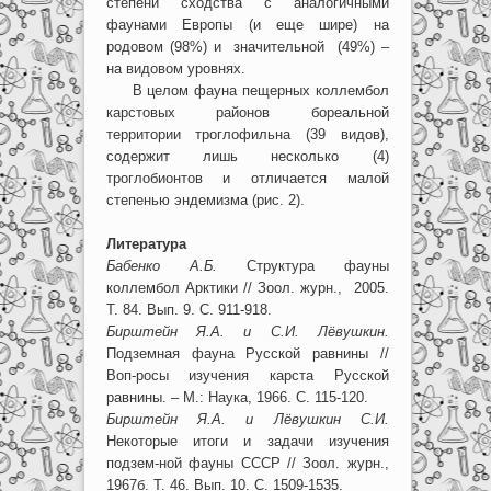
степени сходства с аналогичными
фаунами Европы (и еще шире) на
родовом (98%) и значительной (49%) –
на видовом уровнях.
В целом фауна пещерных коллембол
карстовых районов бореальной
территории троглофильна (39 видов),
содержит лишь несколько (4)
троглобионтов и отличается малой
степенью эндемизма (рис. 2).
Литература
Бабенко А.Б.
Структура фауны
коллембол Арктики // Зоол. журн., 2005.
Т. 84. Вып. 9. С. 911-918.
Бирштейн Я.А. и С.И. Лёвушкин.
Подземная фауна Русской равнины //
Воп-росы изучения карста Русской
равнины. – М.: Наука, 1966. С. 115-120.
Бирштейн Я.А. и Лёвушкин С.И.
Некоторые итоги и задачи изучения
подзем-ной фауны СССР // Зоол. журн.,
1967б. Т. 46. Вып. 10. С. 1509-1535.