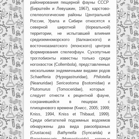
районирования пещерной фауны СССР
(Бирштейн и Левушкин, 1967), карстово-
спелеологические районы Центральной
России, Урала и Сибири относятся к
северной широтной (бореальной)
территории, не испытавшей влияния
средиземноморского (балканского) и
восточноазиатского (японского) центров
формирования спелеофаун. Сухопутные
троглобионты известны только среди
ногохвосток (Collembola), представленных
несколькими эндемичными видами родов
Schaefferia
(Hypogastruridae),
Philotella
(Neanuridae)
Sericeotoma
(
Isotomidae) и
Plutomurus
(Tomoceridae), которых
следует отнести к рецентной фауне,
сохранившейся в пещерах с
плиоценового времени (Книсс, 2005; 1999;
Kniss, 1994, Kniss et Thibaud, 1999).
Среди обитателей подземных водоемов
обнаружены два вида ракообразных
(Crustacea):
Bathynella
(Syncarida) и
Parastenocaris
(Harpacticoida), которых