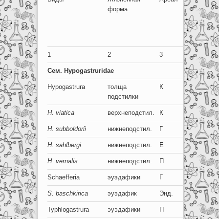
форма
глаз-
ков
1
2
3
4
Сем
. Hypogastruridae
Hypogastrura
толща
К
8
подстилки
H. viatica
верхнеподстил.
К
8+8
H
.
subboldorii
нижнеподстил.
Г
8+8
H
.
sahlbergi
нижнеподстил.
Е
8+8
H. vernalis
нижнеподстил.
П
8+8
Schaefferia
эуэдафики
Г
6-0
S. baschkirica
эуэдафик
Энд.
4+4
Typhlogastrura
эуэдафики
П
5-0