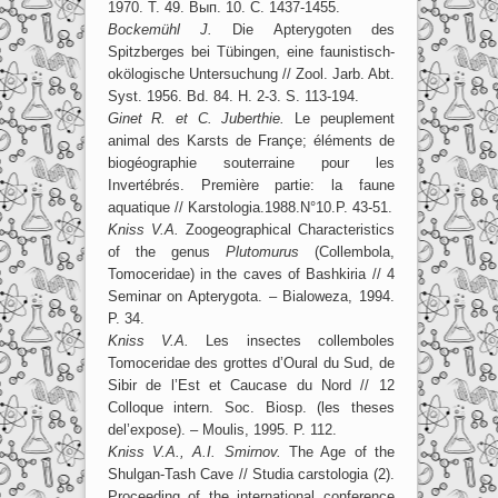
1970. Т. 49. Вып. 10. С. 1437-1455.
Bockemühl J.
Die Apterygoten des
Spitzberges bei Tübingen, eine faunistisch-
okölogische Untersuchung // Zool. Jarb. Abt.
Syst. 1956. Bd. 84. H. 2-3. S. 113-194.
Ginet R. et C. Juberthie.
Le peuplement
animal des Karsts de Françe; éléments de
biogéographie souterraine pour les
Invertébrés. Première partie: la faune
aquatique // Karstologia.1988.N°10.P. 43-51.
Kniss V.A.
Zoogeographical Characteristics
of the genus
Plutomurus
(Collembola,
Tomoceridae) in the caves of Bashkiria // 4
Seminar on Apterygota. – Bialoweza, 1994.
P. 34.
Kniss V.A.
Les insectes collemboles
Tomoceridae des grottes d’Oural du Sud, de
Sibir de l’Est et Caucase du Nord // 12
Colloque intern. Soc. Biosp. (les theses
del’expose). – Moulis, 1995. P. 112.
Kniss V.A., A.I. Smirnov.
The Age of the
Shulgan-Tash Cave // Studia carstologia (2).
Proceeding of the international conference