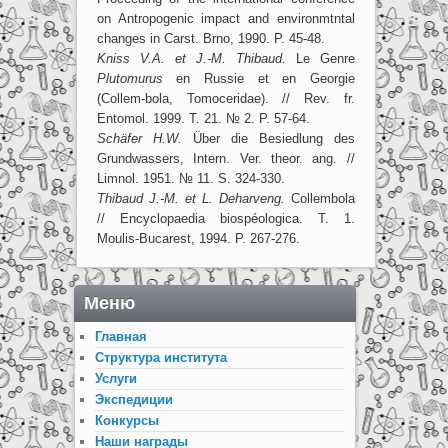
on Antropogenic impact and environmtntal
changes in Carst. Brno, 1990. P. 45-48.
Kniss V.A. et J.-M. Thibaud.
Le Genre
Plutomurus
en Russie et en Georgie
(Collem-bola, Tomoceridae). // Rev. fr.
Entomol. 1999. T. 21. № 2. P. 57-64.
Schäfer H.W.
Über die Besiedlung des
Grundwassers, Intern. Ver. theor. ang. //
Limnol. 1951. № 11. S. 324-330.
Thibaud J.-M. et L. Deharveng.
Collembola
// Encyclopaedia biospéologica. T. 1.
Moulis-Bucarest, 1994. P. 267-276.
Меню
Главная
Структура института
Услуги
Экспедиции
Конкурсы
Наши награды