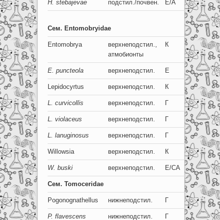
H. stebajevae
подстил./почвен.
Е/А
0+0
Сем
. Entomobryidae
Entomobrya
верхнеподстил.,
К
8
атмобионты
E. puncteola
верхнеподстил.
Е
8+8
Lepidocyrtus
верхнеподстил.
К
8
L. curvicollis
верхнеподстил.
Г
8+8
L. violaceus
верхнеподстил.
Г
8+8
L. lanuginosus
верхнеподстил.
Г
8+8
Willowsia
верхнеподстил.
К
8
W. buski
верхнеподстил.
Е/СА
8+8
Сем.
Tomoceridae
Pogonognathellus
нижнеподстил.
Г
6
P. flavescens
нижнеподстил.
Г
6+6