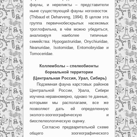
фауны, и нереликты – представители
ныне существующей фауны ногохвосток
(Thibaud et Deharveng, 1994). В целом эта
группа первичнобескрылых насекомых
троглофильна, в чём можно убедиться,
анализируя наиболее типичные
семейства: Hypogastruridae, Onychiuridae,
Neanuridae, Isotomidae, Entomobryidae и
Tomoceridae.
Коллемболы – спелеобионты
бореальной территории
(Центральная Россия, Урал, Сибирь)
Подземная фауна карстовых районов
Центральной России, Урала, Сибири
изучена неравномерно, однако те данные,
которыми мы располагаем, все же
позволяют дать ей определенную
эколого-зоогеографическую и
биоспелеологическую оценку.
Согласно предварительной схеме
общего зоогеографического