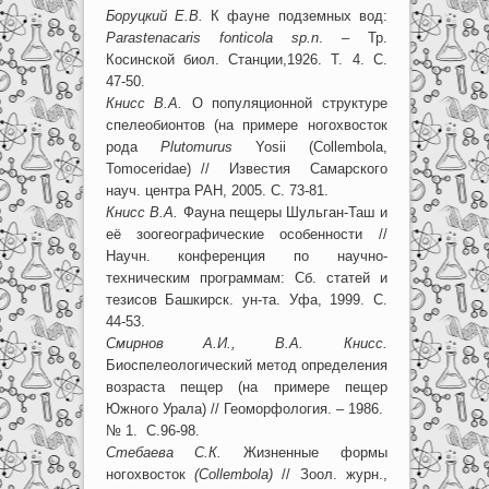
Боруцкий Е.В.
К фауне подземных вод:
Parastenacaris fonticola sp.n
. – Тр.
Косинской биол. Станции,1926. Т. 4. С.
47-50.
Книсс В.А.
О популяционной структуре
спелеобионтов (на примере ногохвосток
рода
Plutomurus
Yosii (Collembola,
Tomoceridae) // Известия Самарского
науч. центра РАН, 2005. С. 73-81.
Книсс В.А.
Фауна пещеры Шульган-Таш и
её зоогеографические особенности //
Научн. конференция по научно-
техническим программам: Сб. статей и
тезисов Башкирск. ун-та. Уфа, 1999. С.
44-53.
Смирнов А.И., В.А. Книсс.
Биоспелеологический метод определения
возраста пещер (на примере пещер
Южного Урала) // Геоморфология. – 1986.
№ 1. С.96-98.
Стебаева С.К.
Жизненные формы
ногохвосток
(
Collembola
)
// Зоол. журн.,