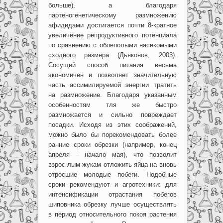
больше), а благодаря
партеногенетическому размножению
афидидами достигается почти 8-кратное
увеличение репродуктивного потенциала
по сравнению с обоеполыми насекомыми
сходного размера (Дьяконов, 2003).
Сосущий способ питания весьма
экономичен и позволяет значительную
часть ассимилируемой энергии тратить
на размножение. Благодаря указанным
особенностям тля же быстро
размножается и сильно повреждает
посадки. Исходя из этих соображений,
можно было бы порекомендовать более
ранние сроки обрезки (например, конец
апреля – начало мая), что позволит
взрос-лым жукам отложить яйца на вновь
отросшие молодые побеги. Подобные
сроки рекомендуют и агротехники: для
интенсификации отрастания побегов
шиповника обрезку лучше осуществлять
в период относительного покоя растения