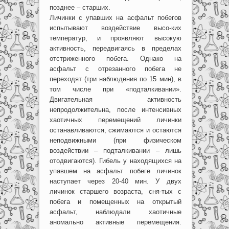
позднее – старших.
Личинки с упавших на асфальт побегов
испытывают воздействие высо-ких
температур, и проявляют высокую
активность, передвигаясь в пределах
отстриженного побега. Однако на
асфальт с отрезанного побега не
переходят (три наблюдения по 15 мин), в
том числе при «подталкивании».
Двигательная активность
непродолжительна, после интенсивных
хаотичных перемещений личинки
останавливаются, сжимаются и остаются
неподвижными (при физическом
воздействии – подталкивании – лишь
отодвигаются). Гибель у находящихся на
упавшем на асфальт побеге личинок
наступает через 20-40 мин. У двух
личинок старшего возраста, сня-тых с
побега и помещенных на открытый
асфальт, наблюдали хаотичные
аномально активные перемещения.