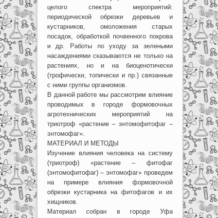
целого спектра мероприятий:
периодической обрезки деревьев и
кустарников, омоложения старых
посадок, обработкой почвенного покрова
и др. Работы по уходу за зелеными
насаждениями сказываются не только на
растениях, но и на биоценотически
(трофически, топически и пр.) связанные
с ними группы организмов.
В данной работе мы рассмотрим влияние
проводимых в городе формовочных
агротехнических мероприятий на
триотроф «растение – энтомофитофаг –
энтомофаг».
МАТЕРИАЛ И МЕТОДЫ
Изучение влияния человека на систему
(триотроф) «растение – фитофаг
(энтомофитофаг) – энтомофаг» проведем
на примере влияния формовочной
обрезки кустарника на фитофагов и их
хищников.
Материал собран в городе Уфа