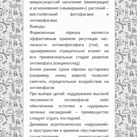
микросукцессий заселения (иммиграции)
и исчезновения («вымирания») растений –
местообитаний фитофагами и
энтомофагами.
Выводы:
Формовочная обрезка является
эффективным приемом регуляции чис-
ленности энтомофитофага (тли), но
одновременно отрицательно влияет на
все преимагинальные стадии развития
энтомофага (кокцинеллид).
Более ранние сроки обрезки кустарника
(например, конец апреля) позволит
смягчить отрицательное воздействие на
энтомофагов.
При выборе целей: поддержание высокой
численности энтомофагов либо
обеспечение эстетики и «здоровья»
зеленых насаждений – преимущество
следует отдать последней.
Динамика агротехнических «нарушений»
в пространстве и времени обуславливает
существование микросукцессий