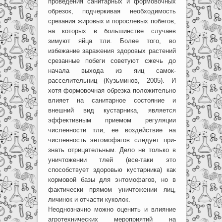
проведения санитарных и формовочных
обрезок, подчеркивая необходимость
срезания жировых и порослевых побегов,
на которых в большинстве случаев
зимуют яйца тли. Более того, во
избежание заражения здоровых растений
срезанные побеги советуют сжечь до
начала выхода из яиц самок-
расселительниц (Кузьминов, 2005). И
хотя формовочная обрезка положительно
влияет на санитарное состояние и
внешний вид кустарника, является
эффективным приемом регуляции
численности тли, ее воздействие на
численность энтомофагов следует при-
знать отрицательным. Дело не только в
уничтожении тлей (все-таки это
способствует здоровью кустарника) как
кормовой базы для энтомофагов, но в
фактически прямом уничтожении яиц,
личинок и отчасти куколок.
Неоднозначно можно оценить и влияние
агротехнических мероприятий на