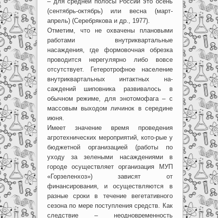
– для средней полосы России это осень
(сентябрь-октябрь) или весна (март-
апрель) (Серебрякова и др., 1977).
Отметим, что не охвачены плановыми
работами внутриквартальные
насаждения, где формовочная обрезка
проводится нерегулярно либо вовсе
отсутствует. Гетеротрофное население
внутриквартальных интактных на-
саждений шиповника развивалось в
обычном режиме, для энотомофага – с
массовым выходом личинок в середине
июня.
Имеет значение время проведения
агротехнических мероприятий, кото-рые у
бюджетной организацией (работы по
уходу за зелеными насаждениями в
городе осуществляет организация МУП
«Горзеленхоз») зависят от
финансирования, и осуществляются в
разные сроки в течение вегетативного
сезона по мере поступления средств. Как
следствие – неодновременность