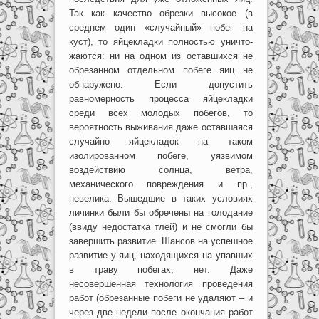
Так как качество обрезки высокое (в
среднем один «случайный» побег на
куст), то яйцекладки полностью уничто-
жаются: ни на одном из оставшихся не
обрезанном отдельном побеге яиц не
обнаружено. Если допустить
равномерность процесса яйцекладки
среди всех молодых побегов, то
вероятность выживания даже оставшаяся
случайно яйцекладок на таком
изолированном побеге, уязвимом
воздействию солнца, ветра,
механического повреждения и пр.,
невелика. Вышедшие в таких условиях
личинки были бы обречены на голодание
(ввиду недостатка тлей) и не смогли бы
завершить развитие. Шансов на успешное
развитие у яиц, находящихся на упавших
в траву побегах, нет. Даже
несовершенная технология проведения
работ (обрезанные побеги не удаляют – и
через две недели после окончания работ