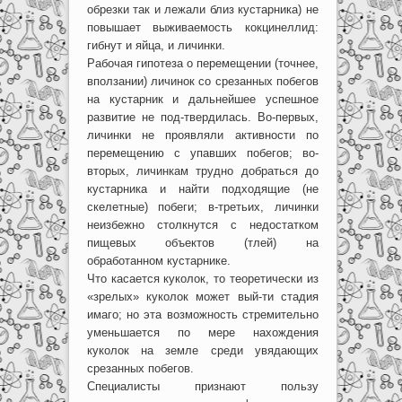
обрезки так и лежали близ кустарника) не
повышает выживаемость кокцинеллид:
гибнут и яйца, и личинки.
Рабочая гипотеза о перемещении (точнее,
вползании) личинок со срезанных побегов
на кустарник и дальнейшее успешное
развитие не под-твердилась. Во-первых,
личинки не проявляли активности по
перемещению с упавших побегов; во-
вторых, личинкам трудно добраться до
кустарника и найти подходящие (не
скелетные) побеги; в-третьих, личинки
неизбежно столкнутся с недостатком
пищевых объектов (тлей) на
обработанном кустарнике.
Что касается куколок, то теоретически из
«зрелых» куколок может вый-ти стадия
имаго; но эта возможность стремительно
уменьшается по мере нахождения
куколок на земле среди увядающих
срезанных побегов.
Специалисты признают пользу