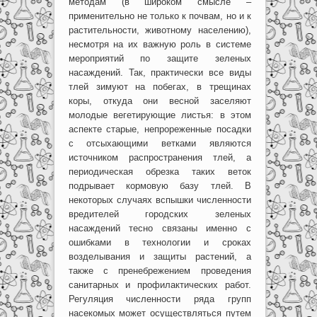
методам (в широком смысле –
применительно не только к почвам, но и к
растительности, животному населению),
несмотря на их важную роль в системе
мероприятий по защите зеленых
насаждений. Так, практически все виды
тлей зимуют на побегах, в трещинах
коры, откуда они весной заселяют
молодые вегетирующие листья: в этом
аспекте старые, непрореженные посадки
с отсыхающими ветками являются
источником распространения тлей, а
периодическая обрезка таких веток
подрывает кормовую базу тлей. В
некоторых случаях вспышки численности
вредителей городских зеленых
насаждений тесно связаны именно с
ошибками в технологии и сроках
возделывания и защиты растений, а
также с пренебрежением проведения
санитарных и профилактических работ.
Регуляция численности ряда групп
насекомых может осуществляться путем