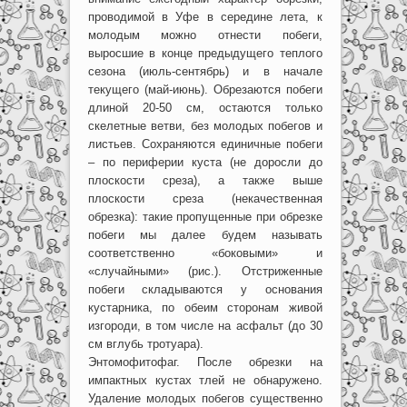
проводимой в Уфе в середине лета, к
молодым можно отнести побеги,
выросшие в конце предыдущего теплого
сезона (июль-сентябрь) и в начале
текущего (май-июнь). Обрезаются побеги
длиной 20-50 см, остаются только
скелетные ветви, без молодых побегов и
листьев. Сохраняются единичные побеги
– по периферии куста (не доросли до
плоскости среза), а также выше
плоскости среза (некачественная
обрезка): такие пропущенные при обрезке
побеги мы далее будем называть
соответственно «боковыми» и
«случайными» (рис.). Отстриженные
побеги складываются у основания
кустарника, по обеим сторонам живой
изгороди, в том числе на асфальт (до 30
см вглубь тротуара).
Энтомофитофаг. После обрезки на
импактных кустах тлей не обнаружено.
Удаление молодых побегов существенно