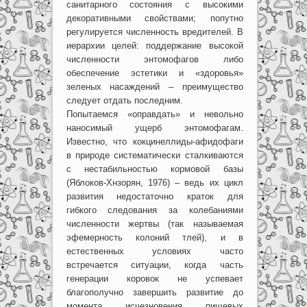
санитарного состояния с высокими
декоративными свойствами; попутно
регулируется численность вредителей. В
иерархии целей: поддержание высокой
численности энтомофагов либо
обеспечение эстетики и «здоровья»
зеленых насаждений – преимущество
следует отдать последним.
Попытаемся «оправдать» и невольно
наносимый ущерб энтомофагам.
Известно, что кокцинеллиды-афидофаги
в природе систематически сталкиваются
с нестабильностью кормовой базы
(Яблоков-Хнзорян, 1976) – ведь их цикл
развития недостаточно краток для
гибкого следования за колебаниями
численности жертвы (так называемая
эфемерность колоний тлей), и в
естественных условиях часто
встречается ситуации, когда часть
генерации коровок не успевает
благополучно завершить развитие до
момента исчезновения пищевых