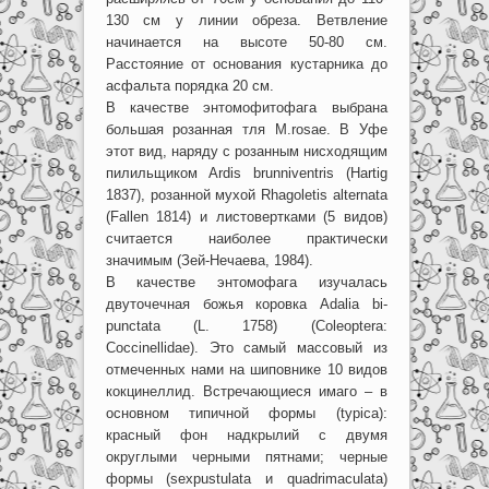
130 см у линии обреза. Ветвление
начинается на высоте 50-80 см.
Расстояние от основания кустарника до
асфальта порядка 20 см.
В качестве энтомофитофага выбрана
большая розанная тля M.rosae. В Уфе
этот вид, наряду с розанным нисходящим
пилильщиком Ardis brunniventris (Hartig
1837), розанной мухой Rhagoletis alternata
(Fallen 1814) и листовертками (5 видов)
считается наиболее практически
значимым (Зей-Нечаева, 1984).
В качестве энтомофага изучалась
двуточечная божья коровка Adalia bi-
punctata (L. 1758) (Coleoptera:
Coccinellidae). Это самый массовый из
отмеченных нами на шиповнике 10 видов
кокцинеллид. Встречающиеся имаго – в
основном типичной формы (typica):
красный фон надкрылий с двумя
округлыми черными пятнами; черные
формы (sexpustulata и quadrimaculata)