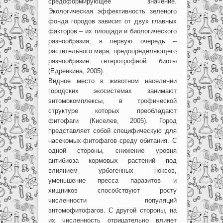
средоформирующее значение.
Экологическая эффективность зеленого
фонда городов зависит от двух главных
факторов – их площади и биологического
разнообразия, в первую очередь –
растительного мира, предопределяющего
разнообразие гетеротрофной биоты
(Едренкина, 2005).
Видное место в животном населении
городских экосистемах занимают
энтомокомплексы, в трофической
структуре которых преобладают
фитофаги (Киселев, 2005). Город
представляет собой специфическую для
насекомых-фитофагов среду обитания. С
одной стороны, снижение уровня
антибиоза кормовых растений под
влиянием урбогенных ноксов,
уменьшение пресса паразитов и
хищников способствуют росту
численности популяций
энтомофитофагов. С другой стороны, на
их численность отрицательно влияет