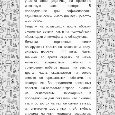
участка либо (единицы) на временно
интактную часть посадок. В
последующие дни зафиксированы
единичные особи имаго (на весь участок
– 2-3 особи).
Яйца – на оставшихся после обрезки
скелетных ветвях, как и на «случайных»
яйцекладки энтомофага не обнаружены.
Личинки – единичные личинки
обнаружены только на боковых и «слу-
чайных» побегах – 0.2 шт./м. Часть
личинок во время обрезки от меха-
нических воздействий рабочих и
сотрясения побегов падает на землю;
другая часть оказывается на земле
вместе со срезанными побегами, не
покидая их. За пределами срезанных
побегов – на асфальте и траве – личинки
не обнаружены. Наблюдения в
последующие дни показали, что личинки
так и остаются на тех же самых ветках,
и, уничтожив доступных тлей, гибнут:
сначала личинки младших возрастов,