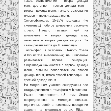
таков: облиствление – вторая декада
мая, цветение – третья декада мая –
вторая декада июня, начало созревания
плодов – третья декада июня.
Энтомофитофаг. 15-25% молодых (не
скелетных) побегов шиповника заселено
тлями. Начало питания тлей на
шиповнике – вторая декада мая,
окончание – вторая декада августа. За
сезон развивается до 10 генераций.
Энтомофаг. В условиях Южного Урала
A.bipunctata бивольтинна; на шиповнике
развивается первая генерация.
Яйцекладка начинается с первой декады
июня, личинки появляются со второй
декады июня, имаго второй генерации – в
третьей декаде июня.
На модельном участке обнаружены все
стадии развития энтомофага A.bipunctata.
Имаго – численность 4-8 шт./м. Имаго
сосредоточены на молодых побегах;
единичные особи в поисковом поведении
заходят на скелетные ветви. Яйца –