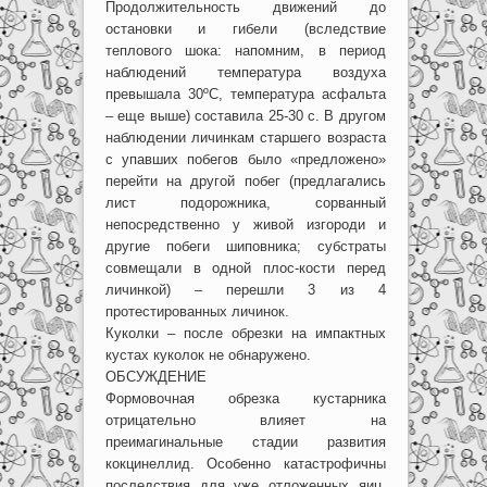
Продолжительность движений до
остановки и гибели (вследствие
теплового шока: напомним, в период
наблюдений температура воздуха
превышала 30ºС, температура асфальта
– еще выше) составила 25-30 с. В другом
наблюдении личинкам старшего возраста
с упавших побегов было «предложено»
перейти на другой побег (предлагались
лист подорожника, сорванный
непосредственно у живой изгороди и
другие побеги шиповника; субстраты
совмещали в одной плос-кости перед
личинкой) – перешли 3 из 4
протестированных личинок.
Куколки – после обрезки на импактных
кустах куколок не обнаружено.
ОБСУЖДЕНИЕ
Формовочная обрезка кустарника
отрицательно влияет на
преимагинальные стадии развития
кокцинеллид. Особенно катастрофичны
последствия для уже отложенных яиц.