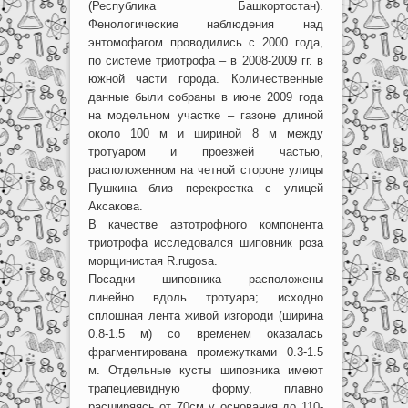
(Республика Башкортостан).
Фенологические наблюдения над
энтомофагом проводились с 2000 года,
по системе триотрофа – в 2008-2009 гг. в
южной части города. Количественные
данные были собраны в июне 2009 года
на модельном участке – газоне длиной
около 100 м и шириной 8 м между
тротуаром и проезжей частью,
расположенном на четной стороне улицы
Пушкина близ перекрестка с улицей
Аксакова.
В качестве автотрофного компонента
триотрофа исследовался шиповник роза
морщинистая R.rugosa.
Посадки шиповника расположены
линейно вдоль тротуара; исходно
сплошная лента живой изгороди (ширина
0.8-1.5 м) со временем оказалась
фрагментирована промежутками 0.3-1.5
м. Отдельные кусты шиповника имеют
трапециевидную форму, плавно
расширяясь от 70см у основания до 110-