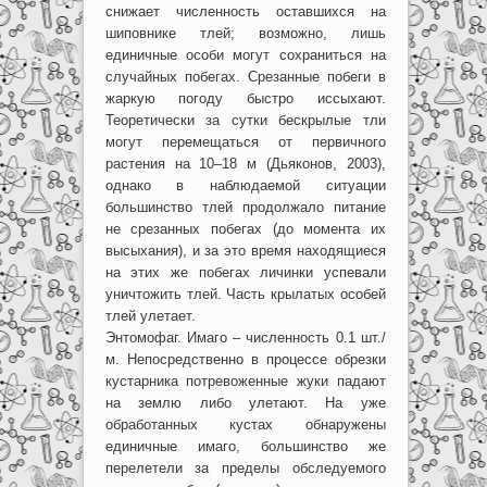
снижает численность оставшихся на
шиповнике тлей; возможно, лишь
единичные особи могут сохраниться на
случайных побегах. Срезанные побеги в
жаркую погоду быстро иссыхают.
Теоретически за сутки бескрылые тли
могут перемещаться от первичного
растения на 10–18 м (Дьяконов, 2003),
однако в наблюдаемой ситуации
большинство тлей продолжало питание
не срезанных побегах (до момента их
высыхания), и за это время находящиеся
на этих же побегах личинки успевали
уничтожить тлей. Часть крылатых особей
тлей улетает.
Энтомофаг. Имаго – численность 0.1 шт./
м. Непосредственно в процессе обрезки
кустарника потревоженные жуки падают
на землю либо улетают. На уже
обработанных кустах обнаружены
единичные имаго, большинство же
перелетели за пределы обследуемого