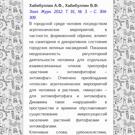
Хабибуллин А.Ф., Хабибуллин В.Ф.
Зоол. Журн. 2012. Т. 91, № 3. – С. 304-
309.
В городской среде человек посредством
агротехнических мероприятий, в
частности, формовочной обрезки, влияет
на санитарное и декоративное состояние
городских зеленых насаждений. Показана
неоднозначность регуляторной
деятельности человека для отдельных
взаимосвязанных членов триотрофа
«растение – энтомофитофаг –
энтомофаг». Отмечено преобладание
«плюсов» агротехнических мероприятий
для человека и растения, «минусов» –
для энтомофитофага и энтомофага.
Динамика таких «нарушений» в
пространстве и времени обуславливает
существование микросукцессий
заселения растений фитофагами и
энтомофагами.
Ключевые слова: урбоэкосистема,