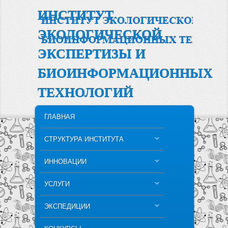
ИНСТИТУТ
ЭКОЛОГИЧЕСКОЙ
ЭКСПЕРТИЗЫ И
БИОИНФОРМАЦИОННЫХ
ТЕХНОЛОГИЙ
MAIN MENU
SKIP TO PRIMARY CONTENT
SKIP TO SECONDARY CONTENT
ГЛАВНАЯ
СТРУКТУРА ИНСТИТУТА
ИННОВАЦИИ
УСЛУГИ
ЭКСПЕДИЦИИ