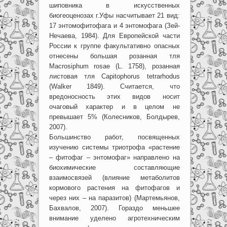
шиповника в искусственных
биогеоценозах г.Уфы насчитывает 21 вид:
17 энтомофитофага и 4 энтомофага (Зей-
Нечаева, 1984). Для Европейской части
России к группе факультативно опасных
отнесены большая розанная тля
Macrosiphum rosae (L. 1758), розанная
листовая тля Capitophorus tetrarhodus
(Walker 1849). Считается, что
вредоносность этих видов носит
очаговый характер и в целом не
превышает 5% (Колесников, Болдырев,
2007).
Большинство работ, посвященных
изучению системы триотрофа «растение
– фитофаг – энтомофаг» направлено на
биохимические составляющие
взаимосвязей (влияние метаболитов
кормового растения на фитофагов и
через них – на паразитов) (Мартемьянов,
Бахвалов, 2007). Гораздо меньшее
внимание уделено агротехническим