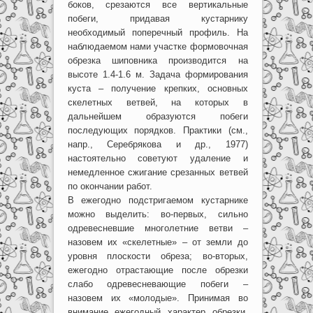
боков, срезаются все вертикальные
побеги, придавая кустарнику
необходимый поперечный профиль. На
наблюдаемом нами участке формовочная
обрезка шиповника производится на
высоте 1.4-1.6 м. Задача формирования
куста – получение крепких, основных
скелетных ветвей, на которых в
дальнейшем образуются побеги
последующих порядков. Практики (см.,
напр., Серебрякова и др., 1977)
настоятельно советуют удаление и
немедленное сжигание срезанных ветвей
по окончании работ.
В ежегодно подстригаемом кустарнике
можно выделить: во-первых, сильно
одревесневшие многолетние ветви –
назовем их «скелетные» – от земли до
уровня плоскости обреза; во-вторых,
ежегодно отрастающие после обрезки
слабо одревесневающие побеги –
назовем их «молодые». Принимая во
внимание ежегодный характер обрезки,