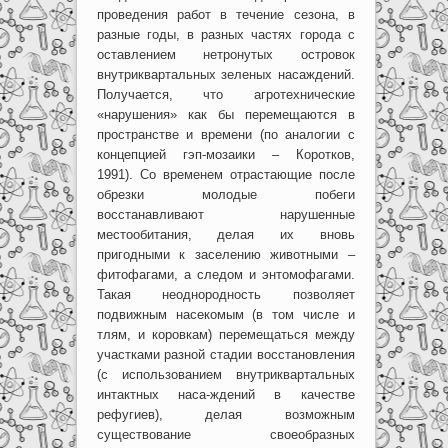
проведения работ в течение сезона, в
разные годы, в разных частях города с
оставлением нетронутых островок
внутриквартальных зеленых насаждений.
Получается, что агротехнические
«нарушения» как бы перемещаются в
пространстве и времени (по аналогии с
концепцией гэп-мозаики – Коротков,
1991). Со временем отрастающие после
обрезки молодые побеги
восстанавливают нарушенные
местообитания, делая их вновь
пригодными к заселению животными –
фитофагами, а следом и энтомофагами.
Такая неоднородность позволяет
подвижным насекомым (в том числе и
тлям, и коровкам) перемещаться между
участками разной стадии восстановления
(с использованием внутриквартальных
интактных наса-ждений в качестве
рефугиев), делая возможным
существование своеобразных