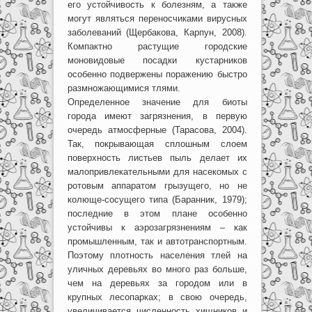
его устойчивость к болезням, а также
могут являться переносчиками вирусных
заболеваний (Щербакова, Карпун, 2008).
Компактно растущие городские
моновидовые посадки кустарников
особенно подвержены поражению быстро
размножающимися тлями.
Определенное значение для биоты
города имеют загрязнения, в первую
очередь атмосферные (Тарасова, 2004).
Так, покрывающая сплошным слоем
поверхность листьев пыль делает их
малопривлекательными для насекомых с
ротовым аппаратом грызущего, но не
колюще-сосущего типа (Баранник, 1979);
последние в этом плане особенно
устойчивы к аэрозагрязнениям – как
промышленным, так и автотранспортным.
Поэтому плотность населения тлей на
уличных деревьях во много раз больше,
чем на деревьях за городом или в
крупных лесопарках; в свою очередь,
увеличивается численность хищников и