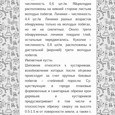
численность 0,6 шт./м. Яйцекладки
расположены на нижней стороне листьев
молодых побегов. Личинки – численность
4,4 шт./м. Личинки разных возрастов
обнаружены только на молодых побегах,
но не на скелетных. Около трети
обнаруженных личинок поедали тлей,
остальные передвигались. Куколки –
численность 0,8 шт/м, расположены в
дистальной (верхней) трети молодых
побегов.
Импактные кусты.
Шиповник относится к кустарникам,
возобновление которых после об-резки
происходит за счет крупных боковых
побегов – стеблевой поросли. Су-
ществующие в городе плановые
формовочные и санитарные обрезки крон
деревьев и кустарников
предусматривают в том числе и
плоскостную обрезку: сверху на высоте
0.5-1.5 м от поверхности земли, а также с