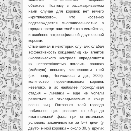
объектов. Поэтому в рассматриваемом
нами случае для коровок нет ничего
«критического», что косвенно
подтверждается многочисленностью в
городах представителей этого семейства,
и особенно антропофильной двуточечной
коровки.
Отмечаемая в некоторых случаях слабая
эффективность кокцинеллид как агентов
биологического контроля определяется
их неспособностью погасить раннюю
(майскую) вспышку численности тлей
(см., напр., Ченикалова и др., 2008):
количество перезимовавших коровок
невелико, а их наиболее прожорливая
стадия – личинки – еще не успели
развиться из откладываемых в конце
весны яиц. Онтогенез тлей гораздо
лабильнее: цикл развития от яйца до
имагинальной фазы при оптимальных
условиях заканчивается за 5–7 дней (у
двуточечной коровки – около 30, у других