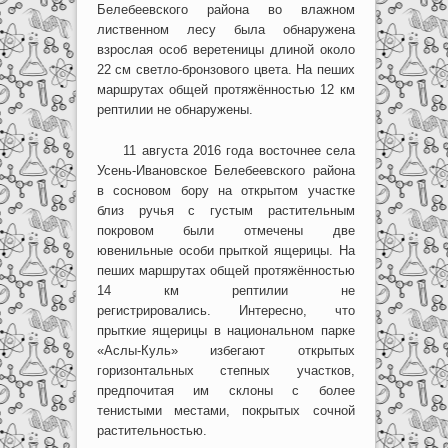
Белебеевского района во влажном
лиственном лесу была обнаружена
взрослая особ веретеницы длиной около
22 см светло-бронзового цвета. На пеших
маршрутах общей протяжённостью 12 км
рептилии не обнаружены.
11 августа 2016 года восточнее села
Усень-Ивановское Белебеевского района
в сосновом бору на открытом участке
близ ручья с густым растительным
покровом были отмечены две
ювенильные особи прыткой ящерицы. На
пеших маршрутах общей протяжённостью
14 км рептилии не
регистрировались. Интересно, что
прыткие ящерицы в национальном парке
«Аслы-Куль» избегают открытых
горизонтальных степных участков,
предпочитая им склоны с более
тенистыми местами, покрытых сочной
растительностью.