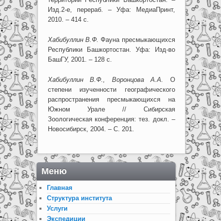
Изд.2-е, перераб. – Уфа: МедиаПринт,
2010. – 414 с.
Хабибуллин В.Ф.
Фауна пресмыкающихся
Республики Башкортостан. Уфа: Изд-во
БашГУ, 2001. – 128 с.
Хабибуллин В.Ф., Воронцова А.А.
О
степени изученности географического
распространения пресмыкающихся на
Южном Урале // Сибирская
Зоологическая конференция: тез. докл. –
Новосибирск, 2004. – С. 201.
Меню
Главная
Структура института
Услуги
Экспедиции