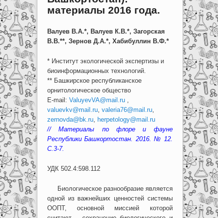
материалы 2016 года.
Валуев В.А.*, Валуев К.В.*, Загорская
В.В.**, Зернов Д.А.*, Хабибуллин В.Ф.*
* Институт экологической экспертизы и
биоинформационных технологий.
** Башкирское республиканское
орнитологическое общество
E-mail:
ValuyevVA@mail.ru
,
valuevkv@mail.ru
,
valeria76@mail.ru
,
zernovda@bk.ru
,
herpetology@mail.ru
// Материалы по флоре и фауне
Республики Башкортостан. 2016. № 12.
C.3-7.
УДК 502.4:598.112
Биологическое разнообразие является
одной из важнейших ценностей системы
ООПТ, основной миссией которой
считают – сохранение биологического и