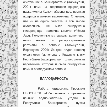
обитающих в Башкортостане (Хабибулин,
2001), нами на территории природного
парка «Аслы-Куль» найдены две: прыткая
ящерица и ломкая веретеница. Отметим,
что ни на одном участке, в том числе
облесенном, не была обнаружена
живородящая ящерица
Lacerta
vivipara
Jacq. Полученные материалы дополняют
наши знания по распространению
рептилий в регионе (Хабибуллин,
Воронцова, 2004). Из трех видов ящериц
охраняется (включена в Красную книгу
Республики Башкортостан) только ломкая
веретеница, которая и была обнаружена
нами в обследуемом регионе.
БЛАГОДАРНОСТЬ
Работа поддержана Проектом
ПРООН/ГЭФ «Обеспечение сохранения
ценных водно-болотных угодий в
Республике Башкортостан путем