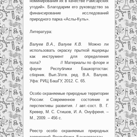
номинирования их в качестве Рамсарских
угодий». Благодарим его руководство за
финансирование исследований
природного парка «Аслы-Куль».
Литература:
Валуев В.А., Валуев К.В.
Можно ли
использовать окраску прыткой ящерицы
как инструмент для определения
пола? // Материалы по флоре и
фауне Республики Башкортостан:
сборник. Вып.3/отв. ред. В.А. Валуев.
Уфа: РИЦ БашГУ, 2012. С. 65.
Особо охраняемые природные территории
России: Современное состояние и
перспективы развития. / авт.-сост. В. Г.
Кревер, М. С. Стишов, И. А. Онуфреня. –
М., 2009. – 456 с.
Реестр особо охраняемых природных
территорий Республики Башкортостан. –