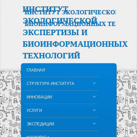
ИНСТИТУТ
ЭКОЛОГИЧЕСКОЙ
ЭКСПЕРТИЗЫ И
БИОИНФОРМАЦИОННЫХ
ТЕХНОЛОГИЙ
MAIN MENU
SKIP TO PRIMARY CONTENT
SKIP TO SECONDARY CONTENT
ГЛАВНАЯ
СТРУКТУРА ИНСТИТУТА
ИННОВАЦИИ
УСЛУГИ
ЭКСПЕДИЦИИ