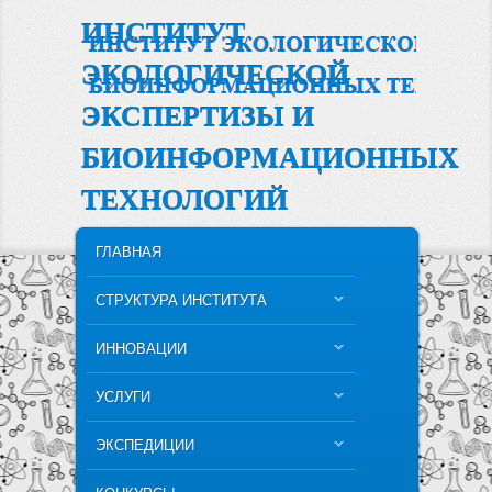
ИНСТИТУТ
ЭКОЛОГИЧЕСКОЙ
ЭКСПЕРТИЗЫ И
БИОИНФОРМАЦИОННЫХ
ТЕХНОЛОГИЙ
MAIN MENU
SKIP TO PRIMARY CONTENT
SKIP TO SECONDARY CONTENT
ГЛАВНАЯ
СТРУКТУРА ИНСТИТУТА
ИННОВАЦИИ
УСЛУГИ
ЭКСПЕДИЦИИ