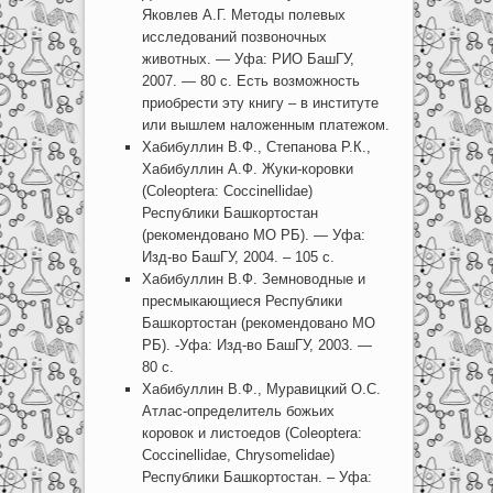
Яковлев А.Г. Методы полевых
исследований позвоночных
животных. — Уфа: РИО БашГУ,
2007. — 80 с. Есть возможность
приобрести эту книгу – в институте
или вышлем наложенным платежом.
Хабибуллин В.Ф., Степанова Р.К.,
Хабибуллин А.Ф. Жуки-коровки
(Coleoptera: Coccinellidae)
Республики Башкортостан
(рекомендовано МО РБ). — Уфа:
Изд-во БашГУ, 2004. – 105 с.
Хабибуллин В.Ф. Земноводные и
пресмыкающиеся Республики
Башкортостан (рекомендовано МО
РБ). -Уфа: Изд-во БашГУ, 2003. —
80 с.
Хабибуллин В.Ф., Муравицкий О.С.
Атлас-определитель божьих
коровок и листоедов (Coleoptera:
Coccinellidae, Chrysomelidae)
Республики Башкортостан. – Уфа: