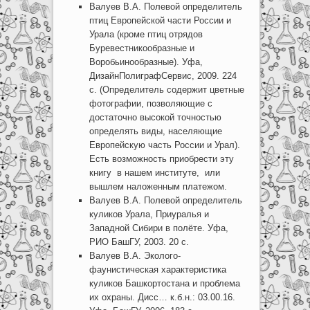
Валуев В.А. Полевой определитель
птиц Европейской части России и
Урала (кроме птиц отрядов
Буревестникообразные и
Воробьинообразные). Уфа,
ДизайнПолиграфСервис, 2009. 224
с. (Определитель содержит цветные
фотографии, позволяющие с
достаточно высокой точностью
определять виды, населяющие
Европейскую часть России и Урал).
Есть возможность приобрести эту
книгу в нашем институте, или
вышлем наложенным платежом.
Валуев В.А. Полевой определитель
куликов Урала, Приуралья и
Западной Сибири в полёте. Уфа,
РИО БашГУ, 2003. 20 с.
Валуев В.А. Эколого-
фаунистическая характеристика
куликов Башкортостана и проблема
их охраны. Дисс… к.б.н.: 03.00.16.