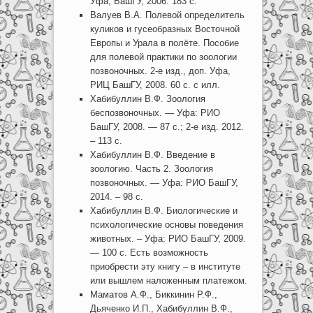
Уфа, БашГУ, 2006. 183 с.
Валуев В.А. Полевой определитель
куликов и гусеобразных Восточной
Европы и Урала в полёте. Пособие
для полевой практики по зоологии
позвоночных. 2-е изд., доп. Уфа,
РИЦ БашГУ, 2008. 60 с. с илл.
Хабибуллин В.Ф. Зоология
беспозвоночных. — Уфа: РИО
БашГУ, 2008. — 87 с.; 2-е изд. 2012.
– 113 с.
Хабибуллин В.Ф. Введение в
зоологию. Часть 2. Зоология
позвоночных. — Уфа: РИО БашГУ,
2014. – 98 с.
Хабибуллин В.Ф. Биологические и
психологические основы поведения
животных. – Уфа: РИО БашГУ, 2009.
— 100 с. Есть возможность
приобрести эту книгу – в институте
или вышлем наложенным платежом.
Маматов А.Ф., Биккинин Р.Ф.,
Дьяченко И.П., Хабибуллин В.Ф.,