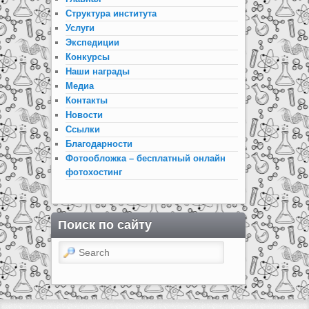
Структура института
Услуги
Экспедиции
Конкурсы
Наши награды
Медиа
Контакты
Новости
Ссылки
Благодарности
Фотообложка – бесплатный онлайн
фотохостинг
Поиск по сайту
Search