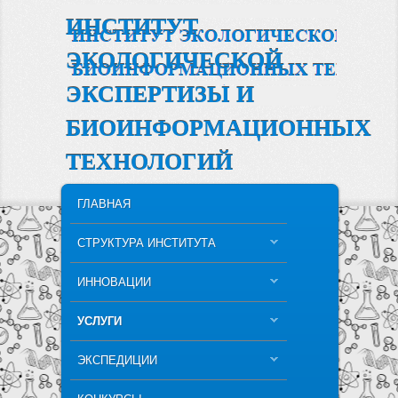
ИНСТИТУТ
ЭКОЛОГИЧЕСКОЙ
ЭКСПЕРТИЗЫ И
БИОИНФОРМАЦИОННЫХ
ТЕХНОЛОГИЙ
MAIN MENU
SKIP TO PRIMARY CONTENT
SKIP TO SECONDARY CONTENT
ГЛАВНАЯ
СТРУКТУРА ИНСТИТУТА
ИННОВАЦИИ
УСЛУГИ
ЭКСПЕДИЦИИ