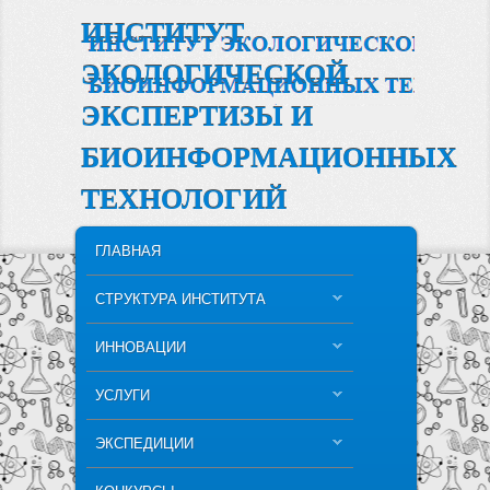
ИНСТИТУТ
ЭКОЛОГИЧЕСКОЙ
ЭКСПЕРТИЗЫ И
БИОИНФОРМАЦИОННЫХ
ТЕХНОЛОГИЙ
MAIN MENU
SKIP TO PRIMARY CONTENT
SKIP TO SECONDARY CONTENT
ГЛАВНАЯ
СТРУКТУРА ИНСТИТУТА
ИННОВАЦИИ
УСЛУГИ
ЭКСПЕДИЦИИ