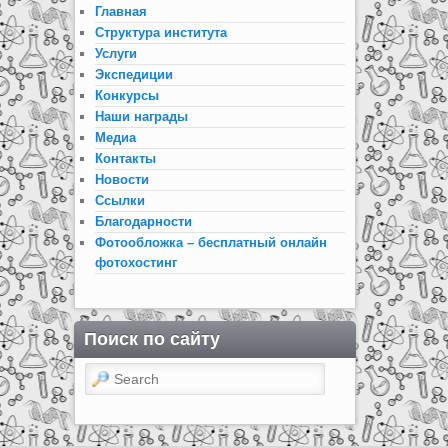
Главная
Структура института
Услуги
Экспедиции
Конкурсы
Наши награды
Медиа
Контакты
Новости
Ссылки
Благодарности
Фотообложка – бесплатный онлайн
фотохостинг
Поиск по сайту
Search