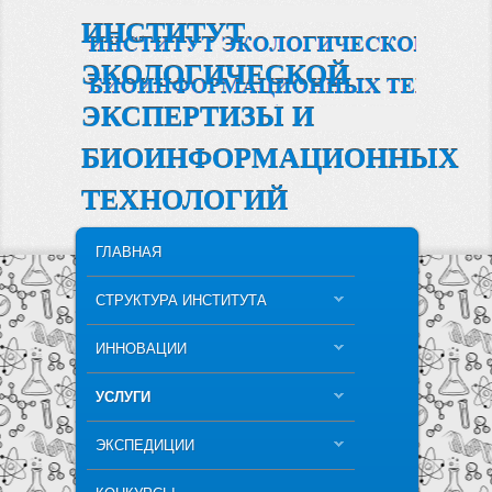
ИНСТИТУТ
ЭКОЛОГИЧЕСКОЙ
ЭКСПЕРТИЗЫ И
БИОИНФОРМАЦИОННЫХ
ТЕХНОЛОГИЙ
MAIN MENU
SKIP TO PRIMARY CONTENT
SKIP TO SECONDARY CONTENT
ГЛАВНАЯ
СТРУКТУРА ИНСТИТУТА
ИННОВАЦИИ
УСЛУГИ
ЭКСПЕДИЦИИ