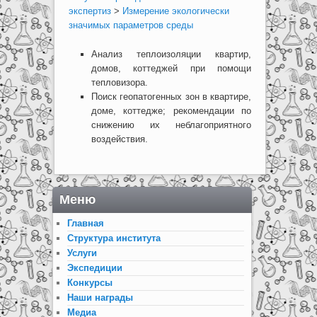
экспертиз
>
Измерение экологически
значимых параметров среды
Анализ теплоизоляции квартир,
домов, коттеджей при помощи
тепловизора.
Поиск геопатогенных зон в квартире,
доме, коттедже; рекомендации по
снижению их неблагоприятного
воздействия.
Меню
Главная
Структура института
Услуги
Экспедиции
Конкурсы
Наши награды
Медиа