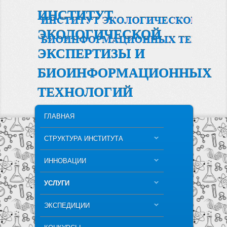
ИНСТИТУТ
ЭКОЛОГИЧЕСКОЙ
ЭКСПЕРТИЗЫ И
БИОИНФОРМАЦИОННЫХ
ТЕХНОЛОГИЙ
MAIN MENU
SKIP TO PRIMARY CONTENT
SKIP TO SECONDARY CONTENT
ГЛАВНАЯ
СТРУКТУРА ИНСТИТУТА
ИННОВАЦИИ
УСЛУГИ
ЭКСПЕДИЦИИ