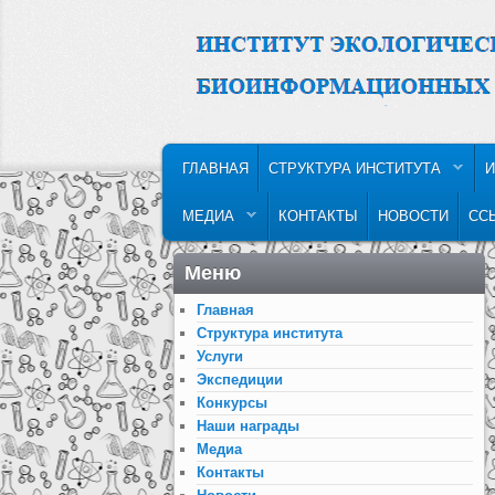
MAIN MENU
SKIP TO PRIMARY CONTENT
SKIP TO SECONDARY CONTENT
ГЛАВНАЯ
СТРУКТУРА ИНСТИТУТА
И
МЕДИА
КОНТАКТЫ
НОВОСТИ
СС
Меню
Главная
Структура института
Услуги
Экспедиции
Конкурсы
Наши награды
Медиа
Контакты