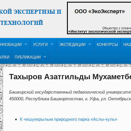
ННОВАЦИИ
УСЛУГИ
ЭКСПЕДИЦИИ
КОНКУРСЫ
НА
ЫЛКИ
ПУБЛИКАЦИИ
Тахыров Азатгильды Мухаметб
Башкирский государственный педагогический университе
450000, Республика Башкортостан, г. Уфа, ул. Октябрьско
К чешуекрылым природного парка «Аслы-куль»