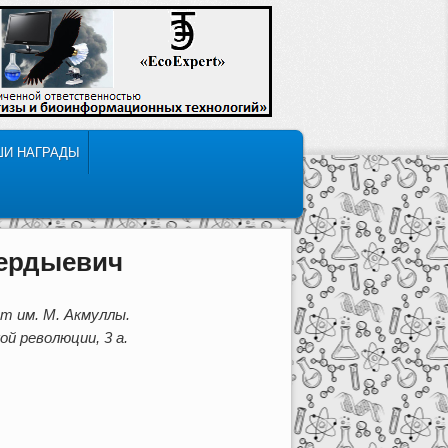
ШИ НАГРАДЫ
ердыевич
т им. М. Акмуллы.
й революции, 3 а.