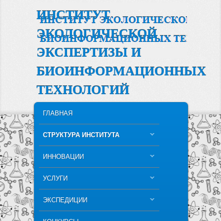
ИНСТИТУТ
ЭКОЛОГИЧЕСКОЙ
ЭКСПЕРТИЗЫ И
БИОИНФОРМАЦИОННЫХ
ТЕХНОЛОГИЙ
MAIN MENU
SKIP TO PRIMARY CONTENT
SKIP TO SECONDARY CONTENT
ГЛАВНАЯ
СТРУКТУРА ИНСТИТУТА
ИННОВАЦИИ
УСЛУГИ
ЭКСПЕДИЦИИ