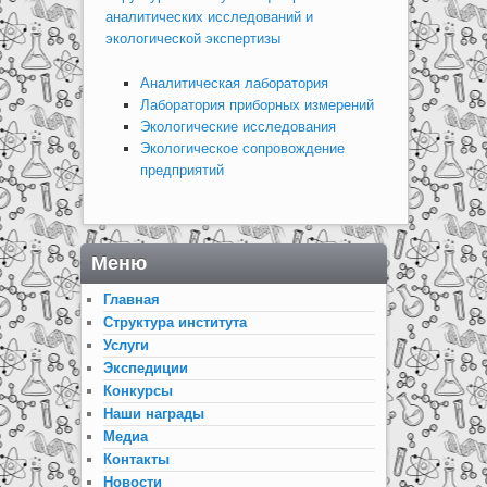
аналитических исследований и
экологической экспертизы
Аналитическая лаборатория
Лаборатория приборных измерений
Экологические исследования
Экологическое сопровождение
предприятий
Меню
Главная
Структура института
Услуги
Экспедиции
Конкурсы
Наши награды
Медиа
Контакты
Новости