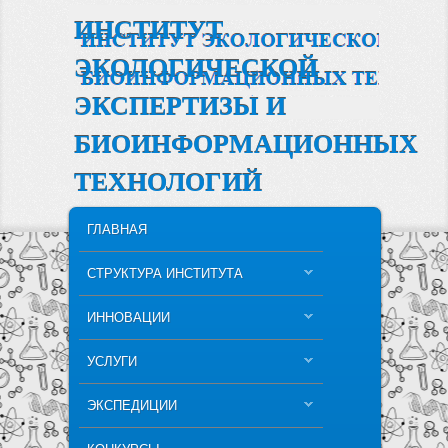
ИНСТИТУТ
ЭКОЛОГИЧЕСКОЙ
ЭКСПЕРТИЗЫ И
БИОИНФОРМАЦИОННЫХ
ТЕХНОЛОГИЙ
MAIN MENU
SKIP TO PRIMARY CONTENT
SKIP TO SECONDARY CONTENT
ГЛАВНАЯ
СТРУКТУРА ИНСТИТУТА
ИННОВАЦИИ
УСЛУГИ
ЭКСПЕДИЦИИ