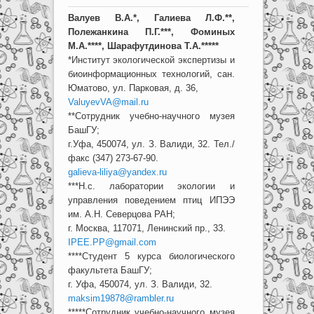
Валуев В.А.*, Галиева Л.Ф.**,
Полежанкина П.Г.***, Фоминых
М.А.****, Шарафутдинова Т.А.*****
*Институт экологической экспертизы и
биоинформационных технологий, сан.
Юматово, ул. Парковая, д. 36,
ValuyevVA@mail.ru
**Сотрудник учебно-научного музея
БашГУ;
г.Уфа, 450074, ул. З. Валиди, 32. Тел./
факс (347) 273-67-90.
galieva-liliya@yandex.ru
***Н.с. лаборатории экологии и
управления поведением птиц ИПЭЭ
им. А.Н. Северцова РАН;
г. Москва, 117071, Ленинский пр., 33.
IPEE.PP@gmail.com
****Студент 5 курса биологического
факультета БашГУ;
г. Уфа, 450074, ул. З. Валиди, 32.
maksim19878@rambler.ru
*****Сотрудник учебно-научного музея