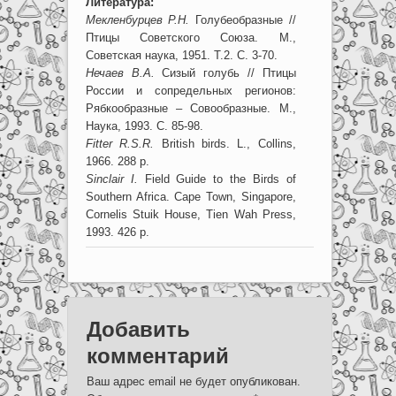
Литература:
Мекленбурцев Р.Н.
Голубеобразные //
Птицы Советского Союза. М.,
Советская наука, 1951. Т.2. С. 3-70.
Нечаев В.А.
Сизый голубь // Птицы
России и сопредельных регионов:
Рябкообразные – Совообразные. М.,
Наука, 1993. С. 85-98.
Fitter R.S.R.
British birds. L., Collins,
1966. 288 p.
Sinclair I.
Field Guide to the Birds of
Southern Africa. Cape Town, Singapore,
Cornelis Stuik House, Tien Wah Press,
1993. 426 p.
Добавить
комментарий
Ваш адрес email не будет опубликован.