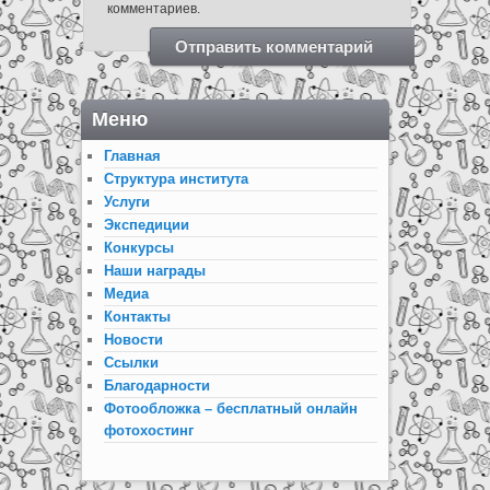
комментариев.
Меню
Главная
Структура института
Услуги
Экспедиции
Конкурсы
Наши награды
Медиа
Контакты
Новости
Ссылки
Благодарности
Фотообложка – бесплатный онлайн
фотохостинг