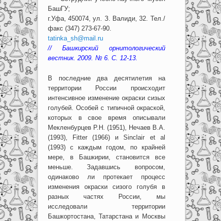
БашГУ;
г.Уфа, 450074, ул. З. Валиди, 32. Тел./
факс (347) 273-67-90.
tatinka_sh@mail.ru
// Башкирский орнитологический
вестник. 2009. № 6. С. 12-13.
В последние два десятилетия на
территории России происходит
интенсивное изменение окраски сизых
голубей. Особей с типичной окраской,
которых в свое время описывали
Мекленбурцев Р.Н. (1951), Нечаев В.А.
(1993), Fitter (1966) и Sinclair et al
(1993) с каждым годом, по крайней
мере, в Башкирии, становится все
меньше. Задавшись вопросом,
одинаково ли протекает процесс
изменения окраски сизого голубя в
разных частях России, мы
исследовали территории
Башкортостана, Татарстана и Москвы