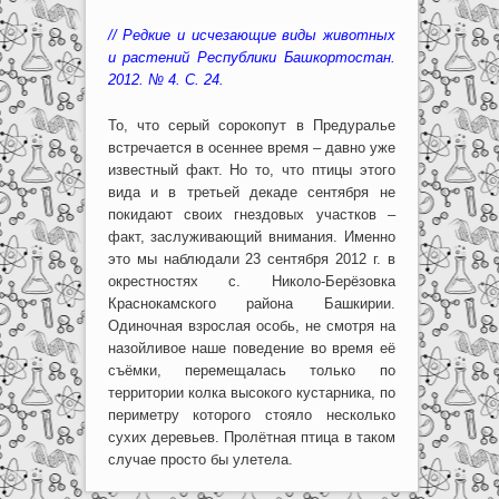
// Редкие и исчезающие виды животных
и растений Республики Башкортостан.
2012. № 4. С. 24.
То, что серый сорокопут в Предуралье
встречается в осеннее время – давно уже
известный факт. Но то, что птицы этого
вида и в третьей декаде сентября не
покидают своих гнездовых участков –
факт, заслуживающий внимания. Именно
это мы наблюдали 23 сентября 2012 г. в
окрестностях с. Николо-Берёзовка
Краснокамского района Башкирии.
Одиночная взрослая особь, не смотря на
назойливое наше поведение во время её
съёмки, перемещалась только по
территории колка высокого кустарника, по
периметру которого стояло несколько
сухих деревьев. Пролётная птица в таком
случае просто бы улетела.