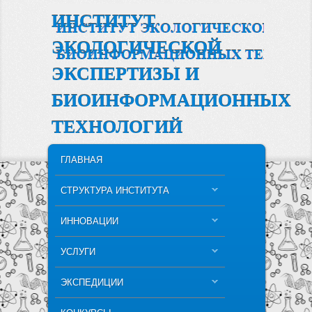
ИНСТИТУТ
ЭКОЛОГИЧЕСКОЙ
ЭКСПЕРТИЗЫ И
БИОИНФОРМАЦИОННЫХ
ТЕХНОЛОГИЙ
MAIN MENU
SKIP TO PRIMARY CONTENT
SKIP TO SECONDARY CONTENT
ГЛАВНАЯ
СТРУКТУРА ИНСТИТУТА
ИННОВАЦИИ
УСЛУГИ
ЭКСПЕДИЦИИ