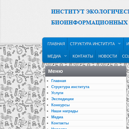
MAIN MENU
SKIP TO PRIMARY CONTENT
SKIP TO SECONDARY CONTENT
ГЛАВНАЯ
СТРУКТУРА ИНСТИТУТА
И
МЕДИА
КОНТАКТЫ
НОВОСТИ
СС
Меню
Главная
Структура института
Услуги
Экспедиции
Конкурсы
Наши награды
Медиа
Контакты