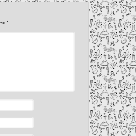
чены
*