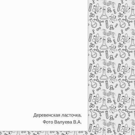
Деревенская ласточка.
Фото Валуева В.А.