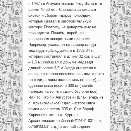
в 1987 г.о безухих кошках. Ему было в то
время 40-50 лет. С юности занимался
охотой и сбором «даров природы»,
которые сдавал в заготовительную
контору. Поэтому, не доверять ему не
приходится. Причём, порой, он
оперировал конкретными цифрами.
Например, указывал на размер следа
медведя, наблюдаемого в 1982-84 гг.,
который составлял в длину 32 см, а шаг
– 1,5 м; сообщал о добыче медведя
длиной более 3,5 м (когда его везли в
санях, то голова свешивалась под копыта
лошади, а лапы волочились по снегу), а
сданное мясо весило 300 кг (причём
намекал на то, что сдано было не всё).
Или то, что Ян Августович Шпак (егерь из
с. Архангельское) сдал чистого мяса
самки лося весом 305 кг. Сам Зариф
Харисович жил в д. Кургаш
Архангельского района (54º24’41.03” с.ш.,
56º59’03.51” в.д.) и его наблюдения