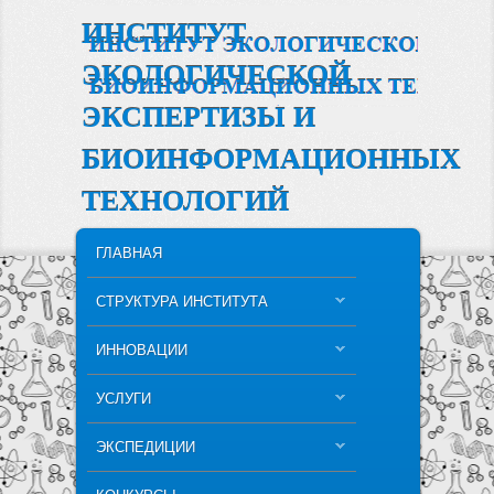
ИНСТИТУТ
ЭКОЛОГИЧЕСКОЙ
ЭКСПЕРТИЗЫ И
БИОИНФОРМАЦИОННЫХ
ТЕХНОЛОГИЙ
MAIN MENU
SKIP TO PRIMARY CONTENT
SKIP TO SECONDARY CONTENT
ГЛАВНАЯ
СТРУКТУРА ИНСТИТУТА
ИННОВАЦИИ
УСЛУГИ
ЭКСПЕДИЦИИ