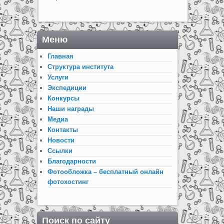
Меню
Главная
Структура института
Услуги
Экспедиции
Конкурсы
Наши награды
Медиа
Контакты
Новости
Ссылки
Благодарности
Фотообложка – бесплатный онлайн
фотохостинг
Поиск по сайту