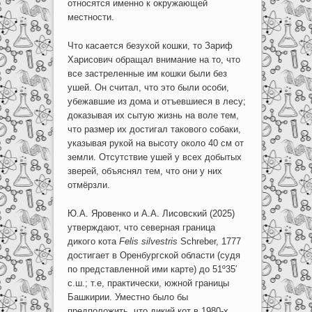
относятся именно к окружающей
местности.
Что касается безухой кошки, то Зариф
Харисович обращал внимание на то, что
все застреленные им кошки были без
ушей. Он считал, что это были особи,
убежавшие из дома и отъевшиеся в лесу;
доказывая их сытую жизнь на воле тем,
что размер их достигал такового собаки,
указывая рукой на высоту около 40 см от
земли. Отсутствие ушей у всех добытых
зверей, объяснял тем, что они у них
отмёрзли.
Ю.А. Яровенко и А.А. Лисовский (2025)
утверждают, что северная граница
дикого кота
Felis silvestris
Schreber, 1777
достигает в Оренбургской области (судя
по представленной ими карте) до 51º35′
с.ш.; т.е, практически, южной границы
Башкирии. Уместно было бы
предположить, что дикий кот в 1980-х