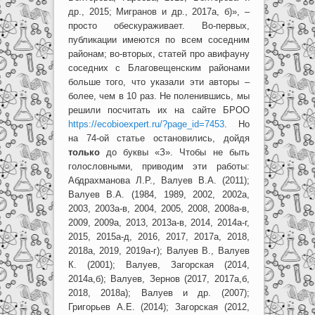
др., 2015; Мигранов и др., 2017а, б)», –
просто обескураживает. Во-первых,
публикации имеются по всем соседним
районам; во-вторых, статей про авифауну
соседних с Благовещенским районами
больше того, что указали эти авторы –
более, чем в 10 раз. Не поленившись, мы
решили посчитать их на сайте БРОО
https://ecobioexpert.ru/?page_id=7453
. Но
на 74-ой статье остановились, дойдя
только
до буквы «З». Чтобы не быть
голословными, приводим эти работы:
Абдрахманова Л.Р., Валуев В.А. (2011);
Валуев В.А. (1984, 1989, 2002, 2002а,
2003, 2003а-в, 2004, 2005, 2008, 2008а-в,
2009, 2009а, 2013, 2013а-в, 2014, 2014а-г,
2015, 2015а-д, 2016, 2017, 2017а, 2018,
2018а, 2019, 2019а-г); Валуев В., Валуев
К. (2001); Валуев, Загорская (2014,
2014а,б); Валуев, Зернов (2017, 2017а,б,
2018, 2018а); Валуев и др. (2007);
Григорьев А.Е. (2014); Загорская (2012,