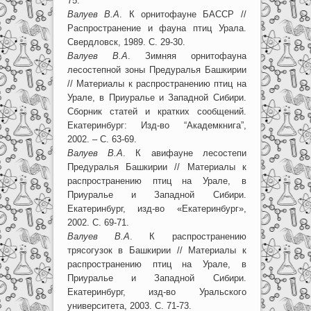
75.
Валуев В.А
. К орнитофауне БАССР //
Распространение и фауна птиц Урала.
Свердловск, 1989. С. 29-30.
Валуев В.А
. Зимняя орнитофауна
лесостепной зоны Предуралья Башкирии
// Материалы к распространению птиц на
Урале, в Приуралье и Западной Сибири.
Сборник статей и кратких сообщений.
Екатеринбург: Изд-во “Академкнига”,
2002. – С. 63-69.
Валуев В.А
. К авифауне лесостепи
Предуралья Башкирии // Материалы к
распространению птиц на Урале, в
Приуралье и Западной Сибири.
Екатеринбург, изд-во «Екатеринбург»,
2002. С. 69-71.
Валуев В.А
. К распространению
трясогузок в Башкирии // Материалы к
распространению птиц на Урале, в
Приуралье и Западной Сибири.
Екатеринбург, изд-во Уральского
университета, 2003. С. 71-73.