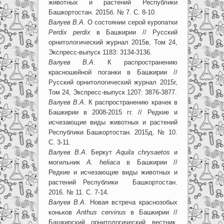
животных и растений Республики
Башкортостан. 2015б. № 7. С. 8-10.
Валуев В.А
. О состоянии серой куропатки
Perdix perdix
в Башкирии // Русский
орнитологический журнал 2015в, Том 24,
Экспресс-выпуск 1183: 3134-3136.
Валуев В.А
. К распространению
красношейной поганки в Башкирии //
Русский орнитологический журнал 2015г,
Том 24, Экспресс-выпуск 1207: 3876-3877.
Валуев В.А
. К распространению крачек в
Башкирии в 2008-2015 гг. // Редкие и
исчезающие виды животных и растений
Республики Башкортостан. 2015д. № 10.
С. 3-11.
Валуев В.А
. Беркут
Aquila chrysaetos
и
могильник
A. heliaca
в Башкирии //
Редкие и исчезающие виды животных и
растений Республики Башкортостан.
2016. № 11. С. 7-14.
Валуев В.А
. Новая встреча краснозобых
коньков
Anthus cervinus
в Башкирии //
Башкирский орнитологический вестник.