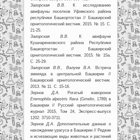
Загорская В.В.
К исследованию
авифауны поселков Уфимского района
республики Башкортостан // Башкирский
орнитологический вестник. 2015. № 15. С.
21-25.
Загорская В.В.
К авифауне
Кушнаренковского района Республики
Башкортостан // Башкирский
орнитологический вестник. 2015. № 15а.
С. 25-29.
Загорская В.В., Валуев В.А.
Встреча
змееяда в центральной Башкирии //
Башкирский орнитологический вестник.
2013. № 11. С. 15-16.
Зернов Д.А.
Рогатый жаворонок
Eremophila alpestris flava
(Gmelin, 1789) в
Башкирии // Русский орнитологический
журнал 2015, Том 24, Экспресс-выпуск
1202: 3710-3711.
Зернов Д.А.
Дополнительные данные о
нахождении урагуса в Башкирии // Редкие
и исчезающие виды животных и растений