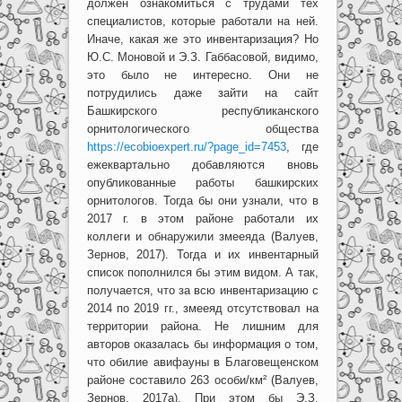
должен ознакомиться с трудами тех
специалистов, которые работали на ней.
Иначе, какая же это инвентаризация? Но
Ю.С. Моновой и Э.З. Габбасовой, видимо,
это было не интересно. Они не
потрудились даже зайти на сайт
Башкирского республиканского
орнитологического общества
https://ecobioexpert.ru/?page_id=7453
, где
ежеквартально добавляются вновь
опубликованные работы башкирских
орнитологов. Тогда бы они узнали, что в
2017 г. в этом районе работали их
коллеги и обнаружили змееяда (Валуев,
Зернов, 2017). Тогда и их инвентарный
список пополнился бы этим видом. А так,
получается, что за всю инвентаризацию с
2014 по 2019 гг., змееяд отсутствовал на
территории района. Не лишним для
авторов оказалась бы информация о том,
что обилие авифауны в Благовещенском
районе составило 263 особи/км² (Валуев,
Зернов, 2017а). При этом бы Э.З.