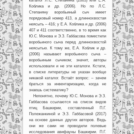
каталог Л.С. Степаняна (2003) или Е.А.
Коблика и др. (2006). Но по Л.С.
Степаняну воробьиный сыч имеет
порядковый номер 413, а длиннохвостая
неясыть – 416; у Е.А. Коблика и др. (2006)
407 и 411 соответственно, в то время как
Ю.С. Монова и Э.З. Габбасова поместили
воробьиного сыча перед длиннохвостой
неясытью. К тому же, Е.А. Коблик и др.
(2006) называют воробьиного сыча –
воробьиным сычиком; значит, авторы
использовали и не эти каталоги. Кстати,
в списке литературы не указан вообще
никакой каталог. Встаёт вопрос: – зачем
браться за инвентаризацию, когда не
знаешь систематику?
Непонятно, почему Ю.С. Монова и Э.З.
Габбасова ссылаются на список видов
птиц Башкирии, составленный П.Г.
Полежанкиной и Э.З. Габбасовой (2017)
на основе данных других авторов. Ведь
они же сами не проводили полевые
исследования авифауны Башкирии. П.Г.