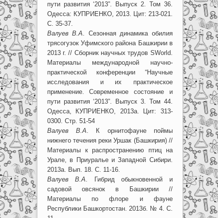
пути развития ‘2013”. Выпуск 2. Том 36.
Одесса: КУПРИЕНКО, 2013. Цит: 213-021.
С. 35-37.
Валуев В.А
. Сезонная динамика обилия
трясогузок Уфимского района Башкирии в
2013 г. // Сборник научных трудов SWorld.
Материалы международной научно-
практической конференции “Научные
исследования и их практическое
применение. Современное состояние и
пути развития ‘2013”. Выпуск 3. Том 44.
Одесса, КУПРИЕНКО, 2013а. Цит: 313-
0300. Стр. 51-54
Валуев В.А
. К орнитофауне поймы
нижнего течения реки Уршак (Башкирия) //
Материалы к распространению птиц на
Урале, в Приуралье и Западной Сибири.
2013а. Вып. 18. С. 11-16.
Валуев В.А
. Гибрид обыкновенной и
садовой овсянок в Башкирии //
Материалы по флоре и фауне
Республики Башкортостан. 2013б. № 4. С.