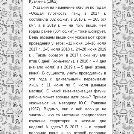
Кузякина (1962).
Указания на изменение обилия по годам
«Общая плотность птиц в 2017 г.
составила 302 ос/км², в 2018 г. — 265 ос/
км², а в 2019 г. — на 45% выше, чем
годом ранее (384 ос/км²)» тоже шокирует.
Ведь абзацем выше они указывают сроки
проведения учётов: «11 июня, 14–18 июля
2017 г., 2–5 июля 2018 г., 24–28 июня 2019
г.». Таким образом, в 2017 г. они изучали
птиц 6 дней (июнь-июль), в 2018 г. – 4 дня
(начало июля) и в 2019 г. – 5 дней (конец
июня). В сущности, учёты проводились в
эти года с длительными перерывами
лишь с 11 июня по 5 июля (меньше
месяца). О какой инвентаризации фауны
района может вообще идти речь? Причём
указывают на методику Ю.С. Равкина
(1967). Видимо, они с ней вообще не
знакомы; ибо та методика предполагает
изучение территории в каждые две
недели! А здесь? В 2017 г. – в первой
половине июня и во второй половине