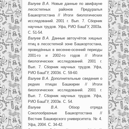
Валуев В.А
. Новые данные по авифауне
лесостепных районов Предуралья
Башкортостана // Итоги биологических
исследований. 2001 г. Вып. 7. Сборник
научных трудов. Уфа, РИО БашГУ, 2003а.
С. 51-54.
Валуев В.А
. Данные автоучётов хищных
птиц в лесостепной зоне Башкортостана,
проведённых в весенне-осенний периоды
2001-го и 2002-го годов // Итоги
биологических исследований. 2001 г.
Вып. 7. Сборник научных трудов. Уфа,
РИО БашГУ, 2003б. С. 59-60.
Валуев В.А
. Дополнительные сведения о
редких птицах Башкирии // Итоги
биологических исследований. 2001 г.
Вып. 7. Сборник научных трудов. Уфа,
РИО БашГУ, 2003в. С. 54.
Валуев В.А
. Обзор отряда
Соколообразные Башкортостана //
Вестник Башкирского университета. № 4.
Уфа, 2004. С. 34-42.