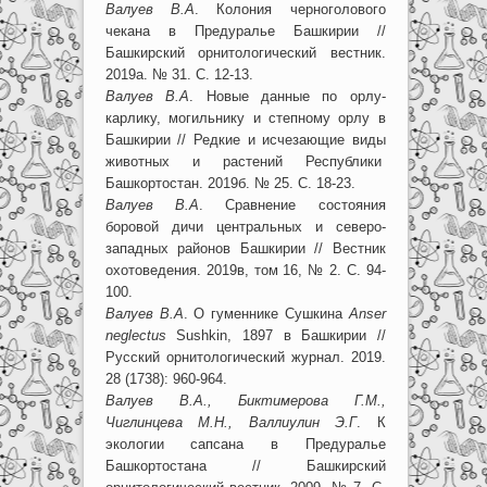
Валуев В.А
. Колония черноголового
чекана в Предуралье Башкирии //
Башкирский орнитологический вестник.
2019а. № 31. С. 12-13.
Валуев В.А
. Новые данные по орлу-
карлику, могильнику и степному орлу в
Башкирии // Редкие и исчезающие виды
животных и растений Республики
Башкортостан. 2019б. № 25. С. 18-23.
Валуев В.А
. Сравнение состояния
боровой дичи центральных и северо-
западных районов Башкирии // Вестник
охотоведения. 2019в, том 16, № 2. С. 94-
100.
Валуев В.А
. О гуменнике Сушкина
Anser
neglectus
Sushkin, 1897 в Башкирии //
Русский орнитологический журнал. 2019.
28 (1738): 960-964.
Валуев В.А., Биктимерова Г.М.,
Чиглинцева М.Н., Валлиулин Э.Г
. К
экологии сапсана в Предуралье
Башкортостана // Башкирский