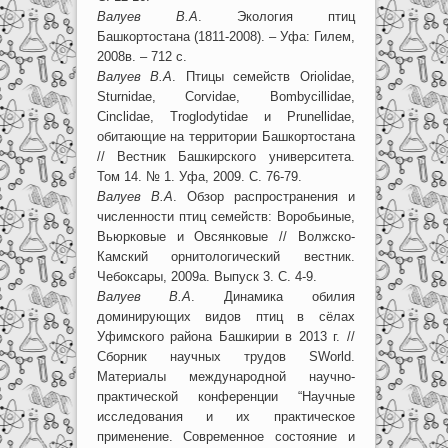
Валуев В.А
. Экология птиц
Башкортостана (1811-2008). – Уфа: Гилем,
2008в. – 712 с.
Валуев В.А
. Птицы семейств Oriolidae,
Sturnidae, Corvidae, Bombycillidae,
Cinclidae, Troglodytidae и Prunellidae,
обитающие на территории Башкортостана
// Вестник Башкирского университета.
Том 14. № 1. Уфа, 2009. С. 76-79.
Валуев В.А
. Обзор распространения и
численности птиц семейств: Воробьиные,
Вьюрковые и Овсянковые // Волжско-
Камский орнитологический вестник.
Чебоксары, 2009а. Выпуск 3. С. 4-9.
Валуев В.А
. Динамика обилия
доминирующих видов птиц в сёлах
Уфимского района Башкирии в 2013 г. //
Сборник научных трудов SWorld.
Материалы международной научно-
практической конференции “Научные
исследования и их практическое
применение. Современное состояние и