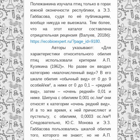
Полежанкина изучала птиц только в горах
южной оконечности республики, а Э.З.
Габбасова, судя по её публикациям,
вообще никуда не выезжала. Тем более,
что на этот каталог составлена
отрицательная рецензия (Валуев, 2018б):
https://ecobioexpert.ru/?page_id=9180
.
Авторы указывают: «Для
характеристики относительного обилия
птиц использовали критерии А.П.
Кузякина (1962)». Но разве он вводил
категорию «малочисленный вид»? В его
шкале обилия «обычный вид» от 0 до 9
особей/км², а ниже от 0 до 0,1 – «редкий
вид», затем – «очень редкий» 0,01 и
ниже. Шипуна с обилием 0,001 ос./км² они
относят к категории «очень редкий вид».
И в то же время, к ней причисляют и
пустельгу, с обилием, 0,0003 ос./км²!
Следовательно, Ю.С. Монова и Э.З.
Габбасова пользовались шкалой обилия
того, которого не знают; но не А.П.