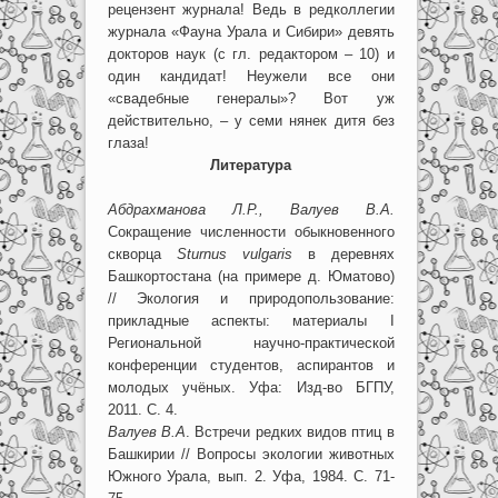
рецензент журнала! Ведь в редколлегии
журнала «Фауна Урала и Сибири» девять
докторов наук (с гл. редактором – 10) и
один кандидат! Неужели все они
«свадебные генералы»? Вот уж
действительно, – у семи нянек дитя без
глаза!
Литература
Абдрахманова Л.Р., Валуев В.А.
Сокращение численности обыкновенного
скворца
Sturnus vulgaris
в деревнях
Башкортостана (на примере д. Юматово)
// Экология и природопользование:
прикладные аспекты: материалы I
Региональной научно-практической
конференции студентов, аспирантов и
молодых учёных. Уфа: Изд-во БГПУ,
2011. С. 4.
Валуев В.А
. Встречи редких видов птиц в
Башкирии // Вопросы экологии животных
Южного Урала, вып. 2. Уфа, 1984. С. 71-