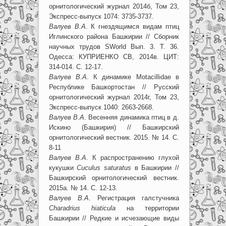
орнитологический журнал 2014б, Том 23,
Экспресс-выпуск 1074: 3735-3737.
Валуев В.А
. К гнездящимся видам птиц
Иглинского района Башкирии // Сборник
научных трудов SWorld Вып. 3. Т. 36.
Одесса: КУПРИЕНКО СВ, 2014в. ЦИТ:
314-014. С. 12-17.
Валуев В.А
. К динамике Motacillidae в
Республике Башкортостан // Русский
орнитологический журнал 2014г, Том 23,
Экспресс-выпуск 1040: 2663-2668.
Валуев В.А
. Весенняя динамика птиц в д.
Искино (Башкирия) // Башкирский
орнитологический вестник. 2015. № 14. C.
8-11
Валуев В.А
. К распространению глухой
кукушки
Cuculus saturatus
в Башкирии //
Башкирский орнитологический вестник.
2015а. № 14. C. 12-13.
Валуев В.А
. Регистрация галстучника
Сharadrius hiaticula
на территории
Башкирии // Редкие и исчезающие виды