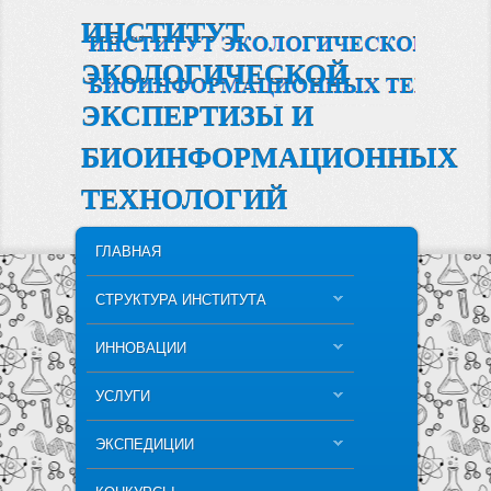
ИНСТИТУТ
ЭКОЛОГИЧЕСКОЙ
ЭКСПЕРТИЗЫ И
БИОИНФОРМАЦИОННЫХ
ТЕХНОЛОГИЙ
MAIN MENU
SKIP TO PRIMARY CONTENT
SKIP TO SECONDARY CONTENT
ГЛАВНАЯ
СТРУКТУРА ИНСТИТУТА
ИННОВАЦИИ
УСЛУГИ
ЭКСПЕДИЦИИ