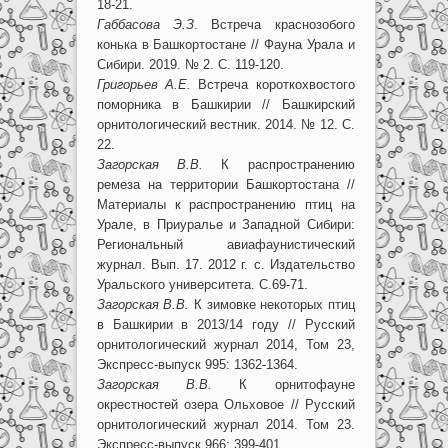
18-21.
Габбасова Э.З
. Встреча краснозобого
конька в Башкортостане // Фауна Урала и
Сибири. 2019. № 2. С. 119-120.
Григорьев А.Е.
Встреча короткохвостого
поморника в Башкирии // Башкирский
орнитологический вестник. 2014. № 12. С.
22.
Загорская В.В.
К распространению
ремеза на территории Башкортостана //
Материалы к распространению птиц на
Урале, в Приуралье и Западной Сибири:
Региональный авиафаунистический
журнал. Вып. 17. 2012 г. с. Издательство
Уральского университета. С.69-71.
Загорская В.В.
К зимовке некоторых птиц
в Башкирии в 2013/14 году // Русский
орнитологический журнал 2014, Том 23,
Экспресс-выпуск 995: 1362-1364.
Загорская В.В.
К орнитофауне
окрестностей озера Ольховое // Русский
орнитологический журнал 2014. Том 23.
Экспресс-выпуск 966: 399-401.