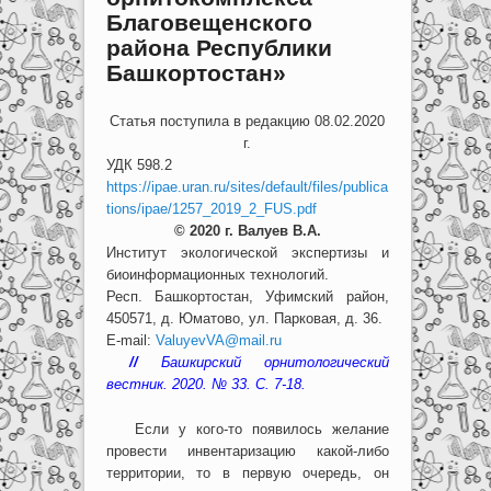
Благовещенского
района Республики
Башкортостан»
Статья поступила в редакцию 08.02.2020
г.
УДК 598.2
https://ipae.uran.ru/sites/default/files/publica
tions/ipae/1257_2019_2_FUS.pdf
© 2020 г. Валуев В.А.
Институт экологической экспертизы и
биоинформационных технологий.
Респ. Башкортостан, Уфимский район,
450571, д. Юматово, ул. Парковая, д. 36.
E-mail:
ValuyevVA@mail.ru
//
Башкирский орнитологический
вестник. 2020. № 33. С. 7-18.
Если у кого-то появилось желание
провести инвентаризацию какой-либо
территории, то в первую очередь, он