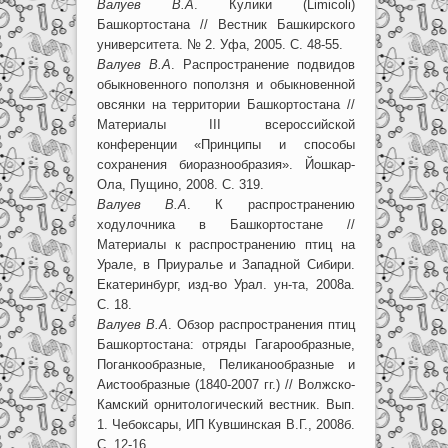
Валуев В.А
. Кулики (Limicoli)
Башкортостана // Вестник Башкирского
университета. № 2. Уфа, 2005. С. 48-55.
Валуев В.А
. Распространение подвидов
обыкновенного поползня и обыкновенной
овсянки на территории Башкортостана //
Материалы III всероссийской
конференции «Принципы и способы
сохранения биоразнообразия». Йошкар-
Ола, Пущино, 2008. С. 319.
Валуев В.А
. К распространению
ходулочника в Башкортостане //
Материалы к распространению птиц на
Урале, в Приуралье и Западной Сибири.
Екатеринбург, изд-во Урал. ун-та, 2008а.
С. 18.
Валуев В.А
. Обзор распространения птиц
Башкортостана: отряды Гагарообразные,
Поганкообразные, Пеликанообразные и
Аистообразные (1840-2007 гг.) // Волжско-
Камский орнитологический вестник. Вып.
1. Чебоксары, ИП Кувшинская В.Г., 2008б.
С. 12-16.