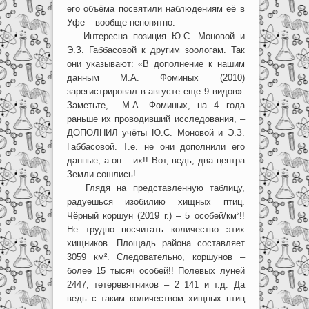
его объёма посвятили наблюдениям её в
Уфе – вообще непонятно.
Интересна позиция Ю.С. Моновой и
Э.З. Габбасовой к другим зоологам. Так
они указывают: «В дополнение к нашим
данным М.А. Фоминых (2010)
зарегистрировал в августе еще 9 видов».
Заметьте, М.А. Фоминых, на 4 года
раньше их проводивший исследования, –
ДОПОЛНИЛ учёты Ю.С. Моновой и Э.З.
Габбасовой. Т.е. не они дополнили его
данные, а он – их!! Вот, ведь, два центра
Земли сошлись!
Глядя на представленную таблицу,
радуешься изобилию хищных птиц.
Чёрный коршун (2019 г.) – 5 особей/км²!!
Не трудно посчитать количество этих
хищников. Площадь района составляет
3059 км². Следовательно, коршунов –
более 15 тысяч особей!! Полевых луней
2447, тетеревятников – 2 141 и т.д. Да
ведь с таким количеством хищных птиц