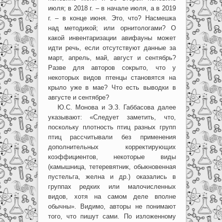
июля; в 2018 г. – в начале июля, а в 2019
г. – в конце июня. Это, что? Насмешка
над методикой; или орнитологами? О
какой инвентаризации авифауны может
идти речь, если отсутствуют данные за
март, апрель, май, август и сентябрь?
Разве для авторов сокрыто, что у
некоторых видов птенцы становятся на
крыло уже в мае? Что есть выводки в
августе и сентябре?
Ю.С. Монова и Э.З. Габбасова далее
указывают: «Следует заметить, что,
поскольку плотность птиц разных групп
птиц рассчитывали без применения
дополнительных корректирующих
коэффициентов, некоторые виды
(камышница, тетеревятник, обыкновенная
пустельга, желна и др.) оказались в
группах редких или малочисленных
видов, хотя на самом деле вполне
обычны». Видимо, авторы не понимают
того, что пишут сами. По изложенному