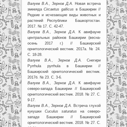
Валуев В.А., Зернов Д.А.
Новая встреча
змееяда
Circaetus gallicus
в Башкирии //
Редкие и исчезающие виды животных и
растений Республики Башкортостан.
2017. № 17. С. 42-47.
Валуев В.А., Зернов Д.А.
К авифауне
центральных районов Башкирии (весна-
осень 2017 г.) // Башкирский
орнитологический вестник. 2017а. № 24.
С. 18-28.
Валуев В.А., Зернов Д.А.
Снегири
Pyrrhula pyrrhula в Башкирии //
Башкирский орнитологический вестник.
2017б. № 23. С. 3-6.
Валуев В.А., Зернов Д.А.
К авифауне
северо-запада Башкирии // Башкирский
орнитологический вестник. 2018. № 27. С.
9-17.
Валуев В.А., Зернов Д.А.
Встреча глухой
кукушки
Cuculus saturatus
на северо-
западе Башкирии // Башкирский
орнитологический вестник. 2018. № 27. С.