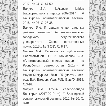
2017. № 24. С. 47-50.
Валуев В.А
. Чайковые laridae
Башкортостана в период 2007-2017 гг. //
Башкирский орнитологический вестник.
2018. № 26. С. 26-38.
Валуев В.А
. К авифауне центральных
районов Башкирии // Вестник московского
городского педагогического
университета. Серия: естественные
науки. 2018а. № 3 (31). С. 8-17.
Валуев В.А
. Рецензия на публикацию
Полежанкиной П.Г. и Габбасовой Э.З.
«Аннотированный список видов птиц
Республики Башкортостан (2017)» //
Башкирский орнитологический вестник:
Научный журнал. Вып. 25 (март) / отв.
ред. В.А. Валуев. Уфа: РИЦ БашГУ, 2018.
С.3-16.
Валуев В.А
. Птицы северо-запада
Башкирии (2017-2019 гг.) // Башкирский
орнитологический вестник. 2019. № 30. С.
8-18.