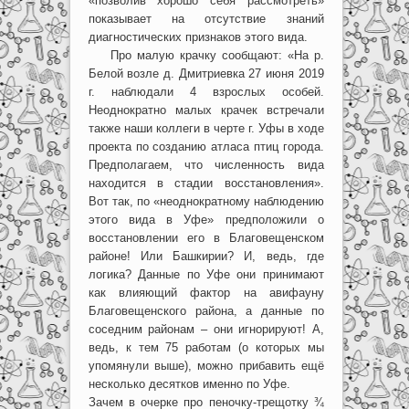
«позволив хорошо себя рассмотреть»
показывает на отсутствие знаний
диагностических признаков этого вида.
Про малую крачку сообщают: «На р.
Белой возле д. Дмитриевка 27 июня 2019
г. наблюдали 4 взрослых особей.
Неоднократно малых крачек встречали
также наши коллеги в черте г. Уфы в ходе
проекта по созданию атласа птиц города.
Предполагаем, что численность вида
находится в стадии восстановления».
Вот так, по «неоднократному наблюдению
этого вида в Уфе» предположили о
восстановлении его в Благовещенском
районе! Или Башкирии? И, ведь, где
логика? Данные по Уфе они принимают
как влияющий фактор на авифауну
Благовещенского района, а данные по
соседним районам – они игнорируют! А,
ведь, к тем 75 работам (о которых мы
упомянули выше), можно прибавить ещё
несколько десятков именно по Уфе.
Зачем в очерке про пеночку-трещотку ¾