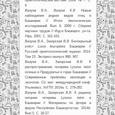
орнитологический вестник. 2009. № 7. С.
6.
Валуев В.А., Валуев К.В
. Новые
наблюдения редких видов птиц в
Башкирии // Итоги биологических
исследований. Вып. 6. 2000 г.: Сборник
научных трудов // Изд-е Башкирск. ун-та.
Уфа, 2001. С. 161-163.
Валуев В.А., Загорская В.В
. Белокрылый
клёст
Loxia leucoptera
Башкирии //
Русский орнитологический журнал 2014.
Том 23. Экспресс-выпуск 980: 907.
Валуев В.А., Загорская В.В
. К
распространению тетерева Lyrurus tetrix
осенью в Предуралье и горах Башкирии //
Современные проблемы эволюции и
экологии. Сб. мат. международной конф.
Ульяновск, УлГПУ, 2014а. С. 279-282.
Валуев В.А., Загорская В.В.
К рациону
питания тетерева
Lyrurus tetriх
в
Башкирии // Материалы по флоре и
фауне Республики Башкортостан. 2014б.
Вып.5. С. 26-27.