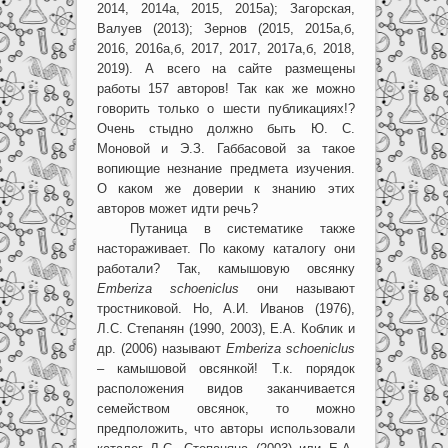
2014, 2014а, 2015, 2015а); Загорская,
Валуев (2013); Зернов (2015, 2015а,б,
2016, 2016а,б, 2017, 2017, 2017а,б, 2018,
2019). А всего на сайте размещены
работы 157 авторов! Так как же можно
говорить только о шести публикациях!?
Очень стыдно должно быть Ю. С.
Моновой и Э.З. Габбасовой за такое
вопиющие незнание предмета изучения.
О каком же доверии к знанию этих
авторов может идти речь?
Путаница в систематике также
настораживает. По какому каталогу они
работали? Так, камышовую овсянку
Emberiza schoeniclus
они называют
тростниковой. Но, А.И. Иванов (1976),
Л.С. Степанян (1990, 2003), Е.А. Коблик и
др. (2006) называют
Emberiza schoeniclus
– камышовой овсянкой! Т.к. порядок
расположения видов заканчивается
семейством овсянок, то можно
предположить, что авторы использовали