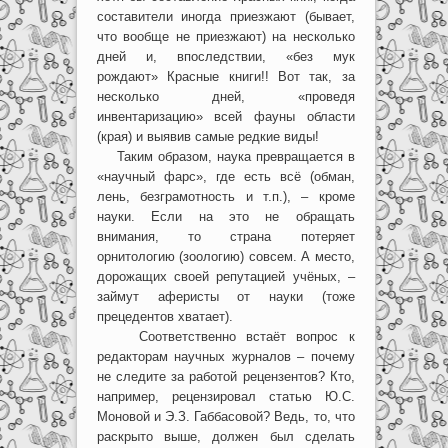
составители иногда приезжают (бывает,
что вообще не приезжают) на несколько
дней и, впоследствии, «без мук
рождают» Красные книги!! Вот так, за
несколько дней, «проведя
инвентаризацию» всей фауны области
(края) и выявив самые редкие виды!
Таким образом, наука превращается в
«научный фарс», где есть всё (обман,
лень, безграмотность и т.п.), – кроме
науки. Если на это не обращать
внимания, то страна потеряет
орнитологию (зоологию) совсем. А место,
дорожащих своей репутацией учёных, –
займут аферисты от науки (тоже
прецедентов хватает).
Соответственно встаёт вопрос к
редакторам научных журналов – почему
не следите за работой рецензентов? Кто,
например, рецензировал статью Ю.С.
Моновой и Э.З. Габбасовой? Ведь, то, что
раскрыто выше, должен был сделать