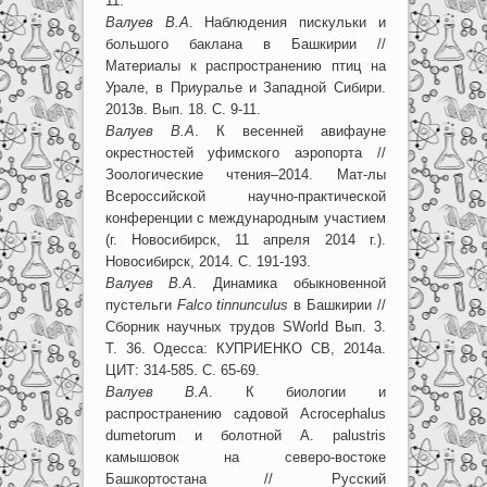
11.
Валуев В.А
. Наблюдения пискульки и
большого баклана в Башкирии //
Материалы к распространению птиц на
Урале, в Приуралье и Западной Сибири.
2013в. Вып. 18. С. 9-11.
Валуев В.А
. К весенней авифауне
окрестностей уфимского аэропорта //
Зоологические чтения–2014. Мат-лы
Всероссийской научно-практической
конференции с международным участием
(г. Новосибирск, 11 апреля 2014 г.).
Новосибирск, 2014. С. 191-193.
Валуев В.А
. Динамика обыкновенной
пустельги
Falco tinnunculus
в Башкирии //
Сборник научных трудов SWorld Вып. 3.
Т. 36. Одесса: КУПРИЕНКО СВ, 2014а.
ЦИТ: 314-585. С. 65-69.
Валуев В.А
. К биологии и
распространению садовой Acrocephalus
dumetorum и болотной A. palustris
камышовок на северо-востоке
Башкортостана // Русский