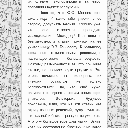
их следует экспортировать за евро,
пополняя бюджет республики!
Понятно, что Ю.С. Монова ещё
школьница. И какие-либо упрёки в её
сторону допускать нельзя. Хорошо уже,
что она старается проводить
исследования. Молодец!! Вся вина в
безграмотности статьи ложится на её
учительницу Э.З. Габбасову. К большому
сожалению, отрицательные рецензии, в
настоящее время, – большая редкость.
Поэтому размножаются те, кто сочиняет
статьи, не понимая сути предмета. Это
очень печально, т.к., во-первых, их
ученики остаются не только
безграмотными, но, что ещё хуже,
начинают следовать стопам своих горе-
учителей. Во-вторых, будущее
поколение, видя, что на эти статьи нет
отрицательных рецензий, будут считать,
что так всё и было. Прецеденты уже есть.
А это – большое горе для науки. Взять,
хотя бы составление Красных книг, когда