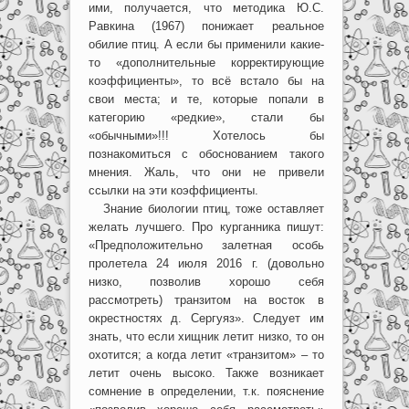
ими, получается, что методика Ю.С.
Равкина (1967) понижает реальное
обилие птиц. А если бы применили какие-
то «дополнительные корректирующие
коэффициенты», то всё встало бы на
свои места; и те, которые попали в
категорию «редкие», стали бы
«обычными»!!! Хотелось бы
познакомиться с обоснованием такого
мнения. Жаль, что они не привели
ссылки на эти коэффициенты.
Знание биологии птиц, тоже оставляет
желать лучшего. Про курганника пишут:
«Предположительно залетная особь
пролетела 24 июля 2016 г. (довольно
низко, позволив хорошо себя
рассмотреть) транзитом на восток в
окрестностях д. Сергуяз». Следует им
знать, что если хищник летит низко, то он
охотится; а когда летит «транзитом» – то
летит очень высоко. Также возникает
сомнение в определении, т.к. пояснение