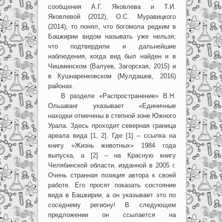
сообщения А.Г. Яковлева и Т.И.
Яковлевой (2012), О.С. Муравицкого
(2014), то понял, что богомола редким в
Башкирии видом называть уже нельзя;
что подтвердили и дальнейшие
наблюдения, когда вид был найден и в
Чишминском (Валуев, Загорская, 2015) и
в Кушнаренковском (Мулдашев, 2016)
районах.
В разделе «Распространение» В.Н.
Ольшванг указывает «Единичные
находки отмечены в степной зоне Южного
Урала. Здесь проходит северная граница
ареала вида [1, 2]. Где [1] – ссылка на
книгу «Жизнь животных» 1984 года
выпуска, а [2] – на Красную книгу
Челябинской области, изданной в 2005 г.
Очень странная позиция автора к своей
работе. Его просят показать состояние
вида в Башкирии, а он указывает это по
соседнему региону! В следующем
предложении он ссылается на