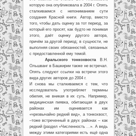
которую она опубликовала в 2004 г. Опять
сталкиваемся с непониманием сути
создания Красной книги. Автор, вместо
того, чтобы дать оценку за тот период, за
который его просят, как будто не понимая
этого, даёт оценку другого автора,
причём за другой период; в сущности, не
выполняя своих обязанностей, связанных
с предоставленной ему темой.
Аральского тонкохвоста
В.Н.
Ольшванг в Башкирии также не встречал.
Опять следуют ссылки на встречи этого
вида других авторов до 2004 г.
И снова мы сталкиваемся с тем, что
исследователь употребляет термины
обилия, не вникая в их суть. Например,
медицинская пиявка, обитающая в двух
районах им оценивается как
«чрезвычайно редкий вид», а тонкохвост,
–тоже встреченный в двух районах – как
редкий (раздел «Численность …». А ведь
между этими категориями есть ещё одна