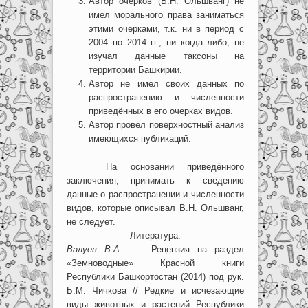
Автор очерков (В.Н. Ольшванг) не
имел морального права заниматься
этими очерками, т.к. ни в период с
2004 по 2014 гг., ни когда либо, не
изучал данные таксоны на
территории Башкирии.
Автор не имел своих данных по
распространению и численности
приведённых в его очерках видов.
Автор провёл поверхностный анализ
имеющихся публикаций.
На основании приведённого
заключения, принимать к сведению
данные о распространении и численности
видов, которые описывал В.Н. Ольшванг,
не следует.
Литература:
Валуев В.А.
Рецензия на раздел
«Земноводные» Красной книги
Республики Башкортостан (2014) под рук.
Б.М. Чичкова // Редкие и исчезающие
виды животных и растений Республики