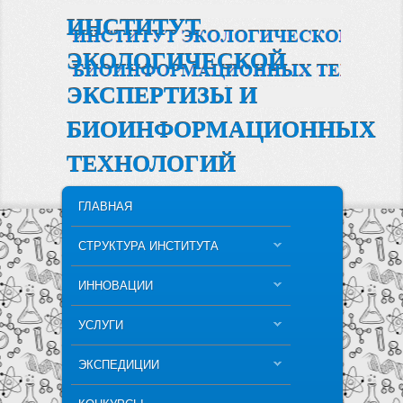
ИНСТИТУТ
ЭКОЛОГИЧЕСКОЙ
ЭКСПЕРТИЗЫ И
БИОИНФОРМАЦИОННЫХ
ТЕХНОЛОГИЙ
MAIN MENU
SKIP TO PRIMARY CONTENT
SKIP TO SECONDARY CONTENT
ГЛАВНАЯ
СТРУКТУРА ИНСТИТУТА
ИННОВАЦИИ
УСЛУГИ
ЭКСПЕДИЦИИ