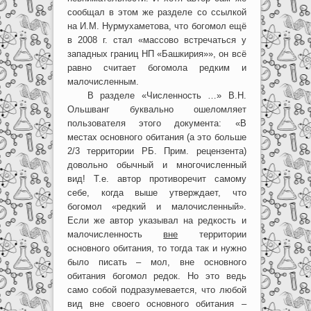
сообщал в этом же разделе со ссылкой
на И.М. Нурмухаметова, что богомол ещё
в 2008 г. стал «массово встречаться у
западных границ НП «Башкирия»», он всё
равно считает богомола редким и
малочисленным.
В разделе «Численность …» В.Н.
Ольшванг буквально ошеломляет
пользователя этого документа: «В
местах основного обитания (а это больше
2/3 территории РБ. Прим. рецензента)
довольно обычный и многочисленный
вид! Т.е. автор противоречит самому
себе, когда выше утверждает, что
богомол «редкий и малочисленный».
Если же автор указывал на редкость и
малочисленность
вне
территории
основного обитания, то тогда так и нужно
было писать – мол, вне основного
обитания богомол редок. Но это ведь
само собой подразумевается, что любой
вид вне своего основного обитания –