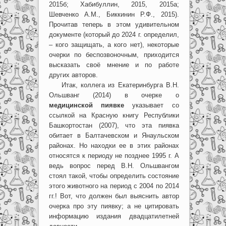
2015б; Хабибуллин, 2015, 2015а;
Шевченко А.М., Биккинин Р.Ф., 2015).
Прочитав теперь в этом удивительном
документе (который до 2024 г. определил,
– кого защищать, а кого нет), некоторые
очерки по беспозвоночным, приходится
высказать своё мнение и по работе
других авторов.
Итак, коллега из Екатеринбурга В.Н.
Ольшванг (2014) в очерке о
медицинской пиявке
указывает со
ссылкой на Красную книгу Республики
Башкортостан (2007), что эта пиявка
обитает в Балтачевском и Янаульском
районах. Но находки ее в этих районах
относятся к периоду не позднее 1995 г. А
ведь вопрос перед В.Н. Ольшвангом
стоял такой, чтобы определить состояние
этого животного на период с 2004 по 2014
гг.! Вот, что должен был выяснить автор
очерка про эту пиявку; а не цитировать
информацию издания двадцатилетней