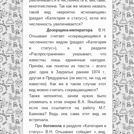
увеличивается в численности и, местами,
многочисленна. Так как же можно назвать
такой вид «вероятно исчезающим»
(раздел «Категория и статус»), если его
численность увеличивается?
Дозорщика-императора
В.Н.
Ольшванг считает «сокращающимся в
численности» видом (раздел «Категория
и статус»), а в разделе
«Распространение» указывает, что
известны лишь единичные находки.
Причём, как понятно из текста – всего
две: одна в Зауралье раннее 1974 г.,
другая в Предуралье (ни место, ни год не
известен). Как же в таком случае этот
вид можно считать сокращающимся?
Также непонятно, зачем нужно было
упоминать в этом очерке В.А. Яныбаеву,
если она ссылается на работу М.Г.
Баянова? Ведь она сама этот вид не
встречала.
Про
богомола
в разделе «Категория и
статус» В.Н. Ольшванг собщает «..вид,