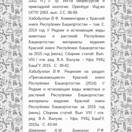
2002 гг.) // Тр. Ин-та биоресурсов и
прикладной экологии. Оренбург. Изд-во
ОГПУ 2003. вып. 3 С. 86-89.
Хабибуллин В.Ф.
Комментарии к Красной
книге Республики Башкортостан – том 2,
2014 год // Редкие и исчезающие виды
животных и растений Республики
Башкортостан: материалы ведения
Красной книги Республики Башкортостан
за 2015 год (июнь). Сборник статей. Вып.
VIII / отв. ред. В.А. Валуев. – Уфа: РИЦ
БашГУ, 2015. С. 39-42.
Хабибуллин В.Ф.
Рецензия на раздел
«Пресмыкающиеся» Красной книги
Республики Башкортостан (2014) //
Редкие и исчезающие виды животных и
растений Республики Башкортостан:
материалы ведения Красной книги
Республики Башкортостан за 2015 год
(июнь). Сборник статей. Вып. VIII / отв.
ред. В.А. Валуев. – Уфа: РИЦ БашГУ,
2015а. С. 43-44.
Шевченко А.М., Биккинин Р.Ф.