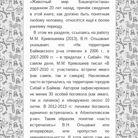
«Животный мир Башкортостана»
изданном 20 лет назад; причём сведения
в этой книге, как должно быть понятным
любому человеку, относятся ещё к более
раннему периоду.
В этом же разделе, ссылаясь на работу
М.М. Кривошеева (2013), В.Н. Ольшванг
указывает, что: «На территории
Баймакского р-на отмечен в 2006 г., в
2007-2009 гг. – в пределах г. Сибай». На
самом деле, М.М. Кривошеев писал «В
2007-2010 гг. участились встречи имаго
(как самок, так и самцов). Насекомые
часто встречались на территории городов
Сибай и Баймак. Автором зафиксировано
не менее 30 особей богомола (как имаго,
так и личинок) и обнаружено около 10
оотек. В 2012-2013 гг. личинки богомола
единично встречались в Абзелиловском
р-не». Таким образом, понятие «часто
встречались» В.Н. Ольшванг или
игнорировал, или пропустил по
невнимательности. И хотя автор сам же