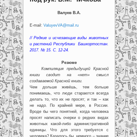
Валуев В.А.
E-mail:
ValuyevVA@mail.ru
// Р
е
дкие и исчезающие виды животных
и растений Республики Башкортостан.
2017. № 15. С. 12-24.
Резюме
Компиляция предыдущей Красной
книги сводит на «нет» смысл
создаваемой Красной книги.
Чем дольше живёшь, тем больше
понимаешь, что люди стараются всегда
делать то, что их не просят; и так – как
не надо. По крайней мере, в России.
Вроде бы чего понятней, когда человека
просят написать очерки о редких видах
животных какой-либо административной
единицы. Что для этого требуется с
человека? Казалось бы, немного – знание