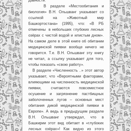
давности.
В разделе «Местообитания и
биология» В.Н. Ольшванг указывает со
ссылкой на «Животный мир
Башкортостана» (1995), что: «В РБ
отмечены в небольших глубоких лесных
озёрах с чистой водой и илистым дном».
На самом деле в этой книге об обитании
медицинской пиявки вообще ничего не
говорится. Т.е. В.Н. Ольшванг эту книгу
не читал, а ссылку указывает для того,
чтобы показать «свою работу».
В разделе «Численность ..» этот автор
указывает, что «Вероятными факторами,
влияющими на численность медицинской
пиявки, считаются повсеместное
осушение и загрязнение пастбищных
заболоченных лугов – основных мест
обитания дикой медицинской пиявки в
Европе». А ведь в предыдущем разделе
В.Н. Ольшванг утверждал, что в
Башкирии этот вид обитает в «глубоких
лесных озёрах»! Как видно из этого