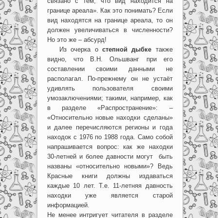
связано с тем, что вид находится на
границе ареала». Как это понимать? Если
вид находятся на границе ареала, то он
должен увеличиваться в численности?
Но это же – абсурд!
Из очерка о
степной дыбке
также
видно, что В.Н. Ольшванг при его
составлении своими данными не
располагал. По-прежнему он не устаёт
удивлять пользователя своими
умозаключениями; такими, например, как
в разделе «Распространение»: –
«Относительно новые находки сделаны»
и далее перечисляются регионы и года
находок с 1976 по 1988 года. Само собой
напрашивается вопрос: как же находки
30-летней и более давности могут быть
названы «относительно новыми»? Ведь
Красные книги должны издаваться
каждые 10 лет. Т.е. 11-летняя давность
находки уже является старой
информацией.
Не менее интригует читателя в разделе