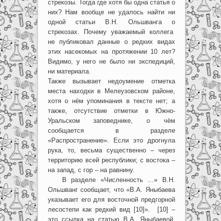
стрекозы. Тогда где хотя бы одна статья о
них? Нам вообще не удалось найти ни
одной статьи В.Н. Ольшванга о
стрекозах. Почему уважаемый коллега
не публиковал данные о редких видах
этих насекомых на протяжении 10 лет?
Видимо, у него не было ни экспедиций,
ни материала.
Также вызывает недоумение отметка
места находки в Мелеузовском районе,
хотя о нём упоминания в тексте нет; а
также, отсутствие отметки в Южно-
Уральском заповеднике, о чём
сообщается в разделе
«Распространение». Если это дрогнула
рука, то, весьма существенно – через
территорию всей республики; с востока –
на запад, с гор – на равнину.
В разделе «Численность …» В.Н.
Ольшванг сообщает, что «В.А. Яныбаева
указывает его для восточной предгорной
лесостепи как редкий вид [10]». [10] –
это ссылка на статью В.А. Яныбаевой,