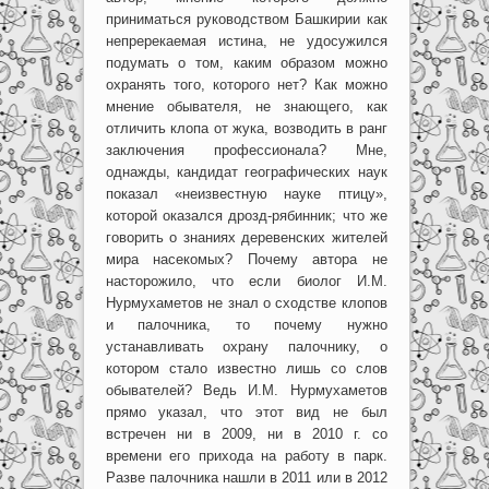
приниматься руководством Башкирии как
непререкаемая истина, не удосужился
подумать о том, каким образом можно
охранять того, которого нет? Как можно
мнение обывателя, не знающего, как
отличить клопа от жука, возводить в ранг
заключения профессионала? Мне,
однажды, кандидат географических наук
показал «неизвестную науке птицу»,
которой оказался дрозд-рябинник; что же
говорить о знаниях деревенских жителей
мира насекомых? Почему автора не
насторожило, что если биолог И.М.
Нурмухаметов не знал о сходстве клопов
и палочника, то почему нужно
устанавливать охрану палочнику, о
котором стало известно лишь со слов
обывателей? Ведь И.М. Нурмухаметов
прямо указал, что этот вид не был
встречен ни в 2009, ни в 2010 г. со
времени его прихода на работу в парк.
Разве палочника нашли в 2011 или в 2012