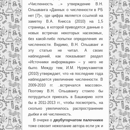
«Численность ..» утверждение В.Н.
Ольшванга «Данных о численности в РБ
нет [7]», где цифра является ссылкой на
заметку В.А. Книсса (2010) на 1,5
страницы, в которой приводятся данные о
новых встречах некоторых насекомых,
без какой-либо попытки определения их
численности. Видимо, В.Н. Ольшванг и
эту статью не читал. А своих
наблюдений, как показывает раздел
«Источники информации» – у него не
было. Между тем, И.М. Нурмухаметов
(2010) утверждает, что «в последние года
наблюдается увеличение численности. В
2009-2010 гг. ..встречался массово».
Поэтому В.Н. Ольшвангу стоило бы
потрудиться приехать в Башкирию хотя
бы в 2011-2013 гг., чтобы посмотреть, на
сколько увеличилось распространение
дыбки и её численность.
В очерке о
двубугорчатом палочнике
тоже сквозит нежелание автора если уж и