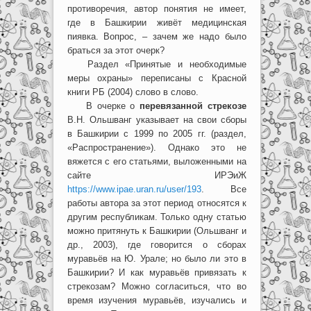
противоречия, автор понятия не имеет,
где в Башкирии живёт медицинская
пиявка. Вопрос, – зачем же надо было
браться за этот очерк?
Раздел «Принятые и необходимые
меры охраны» переписаны с Красной
книги РБ (2004) слово в слово.
В очерке о
перевязанной стрекозе
В.Н. Ольшванг указывает на свои сборы
в Башкирии с 1999 по 2005 гг. (раздел,
«Распространение»). Однако это не
вяжется с его статьями, выложенными на
сайте ИРЭиЖ
https://www.ipae.uran.ru/user/193
. Все
работы автора за этот период относятся к
другим республикам. Только одну статью
можно притянуть к Башкирии (Ольшванг и
др., 2003), где говорится о сборах
муравьёв на Ю. Урале; но было ли это в
Башкирии? И как муравьёв привязать к
стрекозам? Можно согласиться, что во
время изучения муравьёв, изучались и