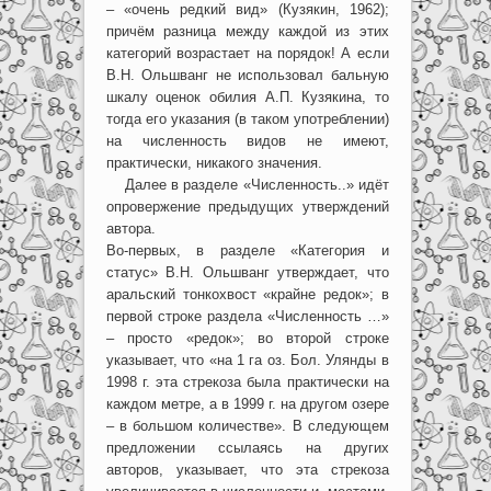
– «очень редкий вид» (Кузякин, 1962);
причём разница между каждой из этих
категорий возрастает на порядок! А если
В.Н. Ольшванг не использовал бальную
шкалу оценок обилия А.П. Кузякина, то
тогда его указания (в таком употреблении)
на численность видов не имеют,
практически, никакого значения.
Далее в разделе «Численность..» идёт
опровержение предыдущих утверждений
автора.
Во-первых, в разделе «Категория и
статус» В.Н. Ольшванг утверждает, что
аральский тонкохвост «крайне редок»; в
первой строке раздела «Численность …»
– просто «редок»; во второй строке
указывает, что «на 1 га оз. Бол. Улянды в
1998 г. эта стрекоза была практически на
каждом метре, а в 1999 г. на другом озере
– в большом количестве». В следующем
предложении ссылаясь на других
авторов, указывает, что эта стрекоза