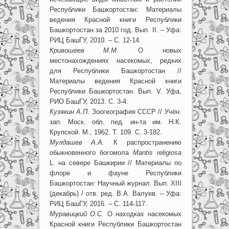
Республики Башкортостан: Материалы
ведения Красной книги Республики
Башкортостан за 2010 год. Вып. II. – Уфа:
РИЦ БашГУ, 2010. – С. 12-14.
Кривошеев М.М.
О новых
местонахождениях насекомых, редких
для Республики Башкортостан //
Материалы ведения Красной книги
Республики Башкортостан. Вып. V. Уфа,
РИО БашГУ, 2013. С. 3-4.
Кузякин А.П.
Зоогеография СССР // Учён.
зап. Моск. обл. пед. ин-та им. Н.К.
Крупской. М., 1962. Т. 109. С. 3-182.
Мулдашев А.А.
К распространению
обыкновенного богомола
Mantis religiosa
L. на севере Башкирии // Материалы по
флоре и фауне Республики
Башкортостан: Научный журнал. Вып. XIII
(декабрь) / отв. ред. В.А. Валуев. – Уфа:
РИЦ БашГУ, 2016. – С. 114-117.
Муравицкий О.С.
О находках насекомых
Красной книги Республики Башкортостан