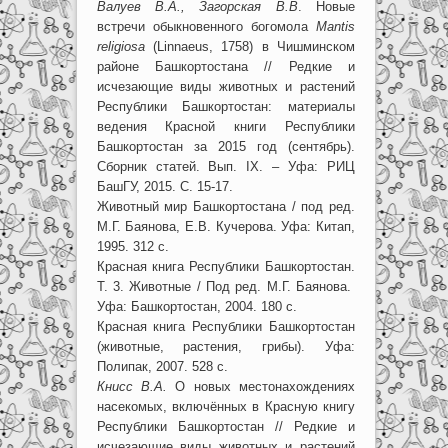
Валуев В.А., Загорская В.В
. Новые
встречи обыкновенного богомола
Mantis
religiosa
(Linnaeus, 1758) в Чишминском
районе Башкортостана // Редкие и
исчезающие виды животных и растений
Республики Башкортостан: материалы
ведения Красной книги Республики
Башкортостан за 2015 год (сентябрь).
Сборник статей. Вып. IX. – Уфа: РИЦ
БашГУ, 2015. С. 15-17.
Животный мир Башкортостана / под ред.
М.Г. Баянова, Е.В. Кучерова. Уфа: Китап,
1995. 312 с.
Красная книга Республики Башкортостан.
Т. 3. Животные / Под ред. М.Г. Баянова.
Уфа: Башкортостан, 2004. 180 с.
Красная книга Республики Башкортостан
(животные, растения, грибы). Уфа:
Полипак, 2007. 528 с.
Книсс В.А.
О новых местонахождениях
насекомых, включённых в Красную книгу
Республики Башкортостан // Редкие и
исчезающие виды животных и растений