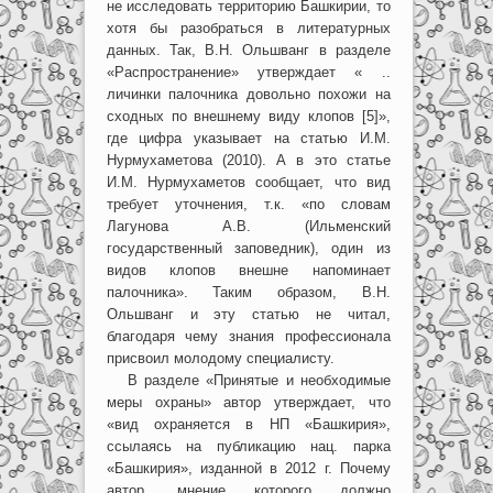
не исследовать территорию Башкирии, то
хотя бы разобраться в литературных
данных. Так, В.Н. Ольшванг в разделе
«Распространение» утверждает « ..
личинки палочника довольно похожи на
сходных по внешнему виду клопов [5]»,
где цифра указывает на статью И.М.
Нурмухаметова (2010). А в это статье
И.М. Нурмухаметов сообщает, что вид
требует уточнения, т.к. «по словам
Лагунова А.В. (Ильменский
государственный заповедник), один из
видов клопов внешне напоминает
палочника». Таким образом, В.Н.
Ольшванг и эту статью не читал,
благодаря чему знания профессионала
присвоил молодому специалисту.
В разделе «Принятые и необходимые
меры охраны» автор утверждает, что
«вид охраняется в НП «Башкирия»,
ссылаясь на публикацию нац. парка
«Башкирия», изданной в 2012 г. Почему
автор, мнение которого должно