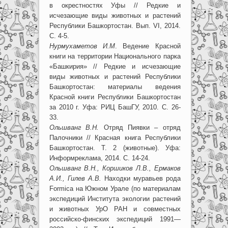
в окрестностях Уфы // Редкие и
исчезающие виды животных и растений
Республики Башкортостан. Вып. VI, 2014.
С. 4-5.
Нурмухаметов И.М
. Ведение Красной
книги на территории Национального парка
«Башкирия» // Редкие и исчезающие
виды животных и растений Республики
Башкортостан: материалы ведения
Красной книги Республики Башкортостан
за 2010 г. Уфа: РИЦ БашГУ, 2010. С. 26-
33.
Ольшванг В.Н.
Отряд Пиявки – отряд
Палочники // Красная книга Республики
Башкортостан. Т. 2 (животные). Уфа:
Информреклама, 2014. С. 14-24.
Ольшванг В.Н., Коршиков Л.В., Ермаков
А.И., Гилев А.В.
Находки муравьев рода
Formica на Южном Урале (по материалам
экспедиций Института экологии растений
и животных УрО РАН и совместных
российско-финских экспедиций 1991—