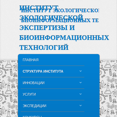
ИНСТИТУТ
ЭКОЛОГИЧЕСКОЙ
ЭКСПЕРТИЗЫ И
БИОИНФОРМАЦИОННЫХ
ТЕХНОЛОГИЙ
MAIN MENU
SKIP TO PRIMARY CONTENT
SKIP TO SECONDARY CONTENT
ГЛАВНАЯ
СТРУКТУРА ИНСТИТУТА
ИННОВАЦИИ
УСЛУГИ
ЭКСПЕДИЦИИ