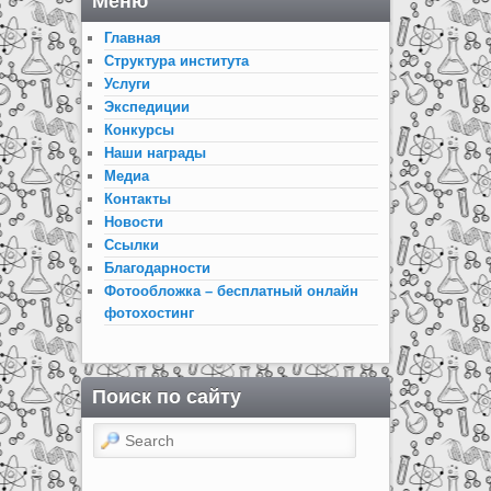
Меню
Главная
Структура института
Услуги
Экспедиции
Конкурсы
Наши награды
Медиа
Контакты
Новости
Ссылки
Благодарности
Фотообложка – бесплатный онлайн
фотохостинг
Поиск по сайту
Search