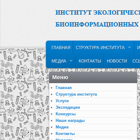
MAIN MENU
SKIP TO PRIMARY CONTENT
SKIP TO SECONDARY CONTENT
ГЛАВНАЯ
СТРУКТУРА ИНСТИТУТА
И
МЕДИА
КОНТАКТЫ
НОВОСТИ
СС
Меню
Главная
Структура института
Услуги
Экспедиции
Конкурсы
Наши награды
Медиа
Контакты