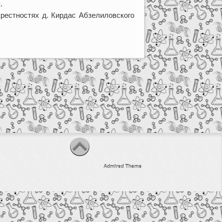
.
крестностях д. Кирдас Абзелиловского
Admired Theme