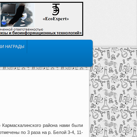
ШИ НАГРАДЫ
.
о Кармаскалинского района нами были
отмечены по 3 раза на р. Белой 3-4, 11-