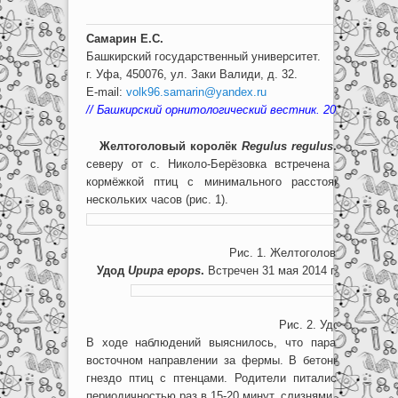
Самарин Е.С.
Башкирский государственный университет.
г. Уфа, 450076, ул. Заки Валиди, д. 32.
E-mail:
volk96.samarin@yandex.ru
// Башкирский орнитологический вестник. 2014. № 12. С.
Желтоголовый королёк
Regulus regulus
.
13 апреля 
северу от с. Николо-Берёзовка встречена стая в 10
кормёжкой птиц с минимального расстояния в 1,5
нескольких часов (рис. 1).
Рис. 1. Желтоголовый королёк
Удод
Upupa epops
.
Встречен 31 мая 2014 г. в с. Саклов
Рис. 2. Удод.
В ходе наблюдений выяснилось, что пара птиц лет
восточном направлении за фермы. В бетонной стене 
гнездо птиц с птенцами. Родители питались сами и 
периодичностью раз в 15-20 минут, слизнями.