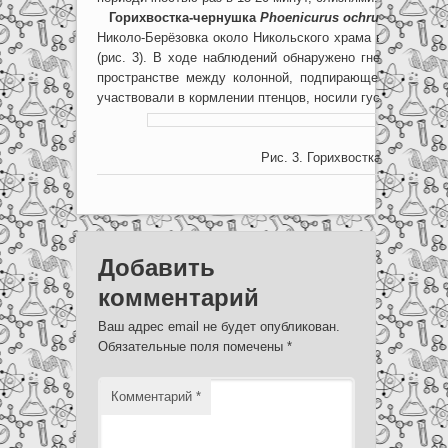
Горихвостка-чернушка
Phoenicurus ochruros gibralta
Николо-Берёзовка около Никольского храма встречена 
(рис. 3). В ходе наблюдений обнаружено гнездо с пте
пространстве между колонной, подпирающей крышу, и
участвовали в кормлении птенцов, носили гусениц, акти
Рис. 3. Горихвостка-чернушка.
Добавить
комментарий
Ваш адрес email не будет опубликован.
Обязательные поля помечены
*
Комментарий
*