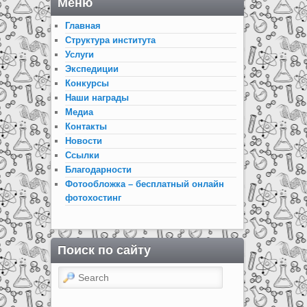
Меню
Главная
Структура института
Услуги
Экспедиции
Конкурсы
Наши награды
Медиа
Контакты
Новости
Ссылки
Благодарности
Фотообложка – бесплатный онлайн
фотохостинг
Поиск по сайту
Search