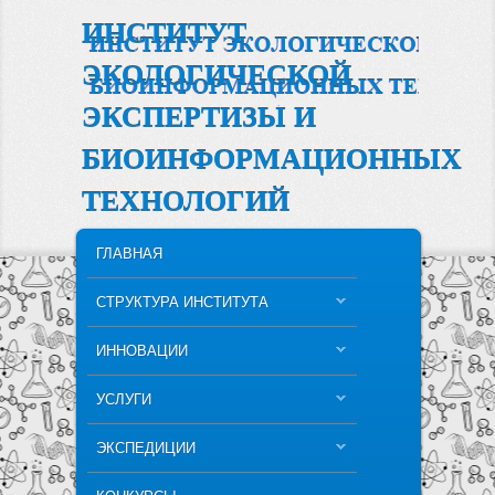
ИНСТИТУТ
ЭКОЛОГИЧЕСКОЙ
ЭКСПЕРТИЗЫ И
БИОИНФОРМАЦИОННЫХ
ТЕХНОЛОГИЙ
MAIN MENU
SKIP TO PRIMARY CONTENT
SKIP TO SECONDARY CONTENT
ГЛАВНАЯ
СТРУКТУРА ИНСТИТУТА
ИННОВАЦИИ
УСЛУГИ
ЭКСПЕДИЦИИ