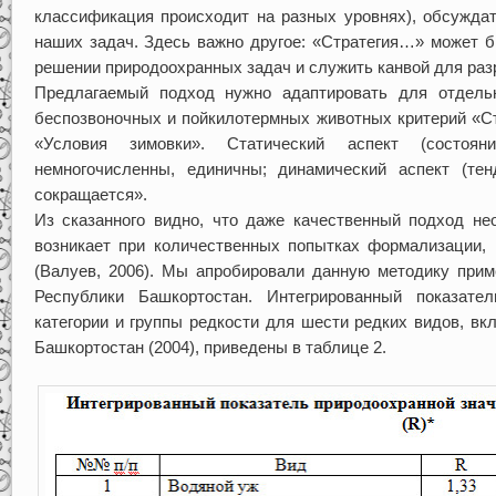
классификация происходит на разных уровнях), обсуждат
наших задач. Здесь важно другое: «Стратегия…» может б
решении природоохранных задач и служить канвой для раз
Предлагаемый подход нужно адаптировать для отдель
беспозвоночных и пойкилотермных животных критерий «С
«Условия зимовки». Статический аспект (состоян
немногочисленны, единичны; динамический аспект (тенд
сокращается».
Из сказанного видно, что даже качественный подход не
возникает при количественных попытках формализации, 
(Валуев, 2006). Мы апробировали данную методику пр
Республики Башкортостан. Интегрированный показател
категории и группы редкости для шести редких видов, в
Башкортостан (2004), приведены в таблице 2.
Табли