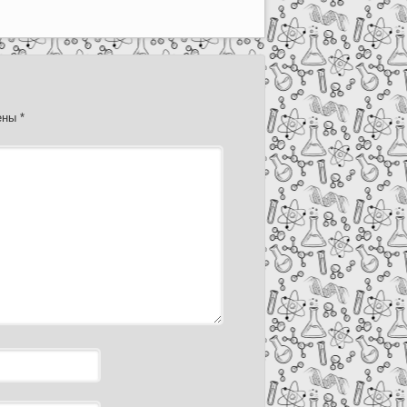
чены
*