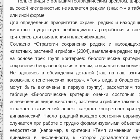
Только виды с большим географическим ареалом, широ
высокой численностью не является редким (знак «-» в таб
или иной форме.
Для определения приоритетов охраны редких и находящи
животных существует необходимость разработки и вне
критериев для выявления и классификации.
Согласно «Стратегии сохранения редких и находящих
животных, растений и грибов» (2004), выявление редких ви
на основе трёх групп критериев: биологические критер
сохранения биоразнообразия в целом; социально-экономиче
Не вдаваясь в обсуждения деталей (так, на наш взгля
возможных генетических потерь», «Роль вида в биоценоз
могут быть включены в первую группу), рассмотрим тол
таблице «Биологические критерии оценки состояния 
исчезновения видов животных, растений и грибов» таковых
отражает статический аспект каждого конкретного крит
динамический. Число градаций каждого состояния варьиру
случается при работе с трудно формализуемыми объекта
недостатков (например, в критерии «Темп изменения ч
динамика в численности, к которой добавляется еще