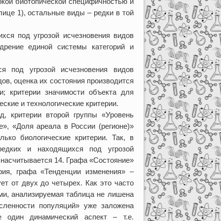
кой биотопической специфичностью и
лице 1), остальные виды – редки в той
хся под угрозой исчезновения видов
дрение единой системы категорий и
ся под угрозой исчезновения видов
дов, оценка их состояния производится
ии; критерии значимости объекта для
ские и технологические критерии.
д, критерии второй группы «Уровень
е», «Доля ареала в России (регионе)»
ько биологические критерии. Так, в
редких и находящихся под угрозой
 насчитывается 14. Графа «Состояние»
ерия, графа «Тенденции изменения» –
ет от двух до четырех. Как это часто
ми, анализируемая таблица не лишена
исленности популяций» уже заложена
 один динамический аспект – т.е.