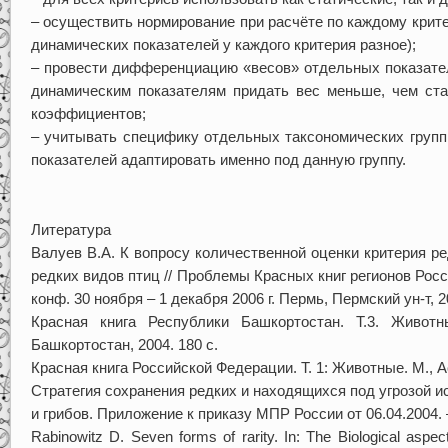
– осуществить нормирование при расчёте по каждому крите
динамических показателей у каждого критерия разное);
– провести дифференциацию «весов» отдельных показател
динамическим показателям придать вес меньше, чем ста
коэффициентов;
– учитывать специфику отдельных таксономических групп
показателей адаптировать именно под данную группу.
Литература
Валуев В.А. К вопросу количественной оценки критерия р
редких видов птиц // Проблемы Красных книг регионов Росс
конф. 30 ноября – 1 декабря 2006 г. Пермь, Пермский ун-т, 2
Красная книга Республики Башкортостан. Т.3. Живот
Башкортостан, 2004. 180 с.
Красная книга Российской Федерации. Т. 1: Животные. М., А
Стратегия сохранения редких и находящихся под угрозой и
и грибов. Приложение к приказу МПР России от 06.04.2004. 
Rabinowitz D. Seven forms of rarity. In: The Biological aspec