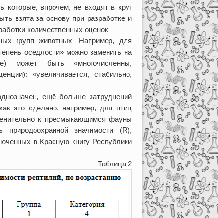
ь которые, впрочем, не входят в круг
ыть взята за основу при разработке и
работки количественных оценок.
ных групп животных. Например, для
тепень оседлости» можно заменить на
ие) может быть «многочисленны,
енции): «увеличивается, стабильно,
однозначен, ещё больше затруднений
как это сделано, например, для птиц
именительно к пресмыкающимся фауны
ь природоохранной значимости (R),
ключенных в Красную книгу Республики
ца 2