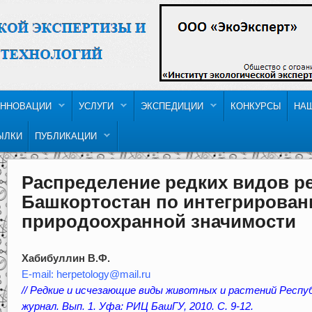
ННОВАЦИИ
УСЛУГИ
ЭКСПЕДИЦИИ
КОНКУРСЫ
НА
ЫЛКИ
ПУБЛИКАЦИИ
Распределение редких видов р
Башкортостан по интегрирован
природоохранной значимости
Хабибуллин В.Ф.
E-mail: herpetology@mail.ru
// Редкие и исчезающие виды животных и растений Респ
журнал. Вып. 1. Уфа: РИЦ БашГУ, 2010. С. 9-12.