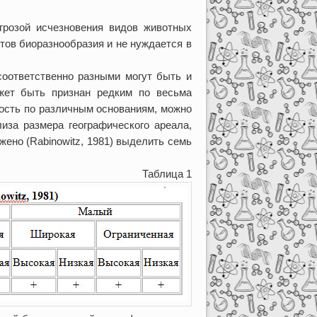
озой исчезновения видов животных
тов биоразнообразия и не нуждается в
соответственно разными могут быть и
жет быть признан редким по весьма
кость по различным основаниям, можно
иза размера географического ареала,
ено (Rabinowitz, 1981) выделить семь
Таблица 1