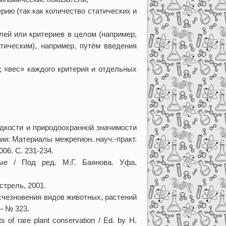
рию (так как количество статических и
ей или критериев в целом (например,
тическим), например, путём введения
; «вес» каждого критерия и отдельных
едкости и природоохранной значимости
ии: Материалы межрегион. науч.-практ.
006. C. 231-234.
ные / Под ред. М.Г. Баянова. Уфа,
стрель, 2001.
счезновения видов животных, растений
– № 323.
ts of rare plant conservation / Ed. by H.