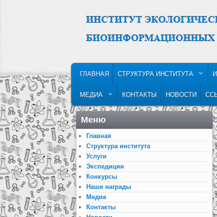
MAIN MENU
SKIP TO PRIMARY CONTENT
SKIP TO SECONDARY CONTENT
ГЛАВНАЯ
СТРУКТУРА ИНСТИТУТА
И
МЕДИА
КОНТАКТЫ
НОВОСТИ
СС
Меню
Главная
Структура института
Услуги
Экспедиции
Конкурсы
Наши награды
Медиа
Контакты