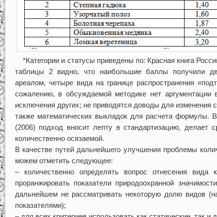
*Категории и статусы приведены по: Красная книга Росси
таблицы 2 видно, что наибольшие баллы получили д
ареалом, четыре вида на границе распространения «под
сожалению, в обсуждаемой методике нет аргументации в
исключения других; не приводятся доводы для изменения с
также математических выкладок для расчета формулы. 
(2006) подход вносит лепту в стандартизацию, делает 
количественно осязаемой.
В качестве путей дальнейшего улучшения проблемы коли
можем отметить следующее:
– количественно определять вопрос отнесения вида к
проранжировать показатели природоохранной значимости
дальнейшем не рассматривать некоторую долю видов (н
показателями);
– для всех критериев использовать как статические, так и 