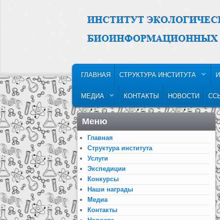
MAIN MENU
SKIP TO PRIMARY CONTENT
SKIP TO SECONDARY CONTENT
ГЛАВНАЯ
СТРУКТУРА ИНСТИТУТА
И
МЕДИА
КОНТАКТЫ
НОВОСТИ
СС
Меню
Главная
Структура института
Услуги
Экспедиции
Конкурсы
Наши награды
Медиа
Контакты