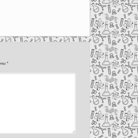
чены
*