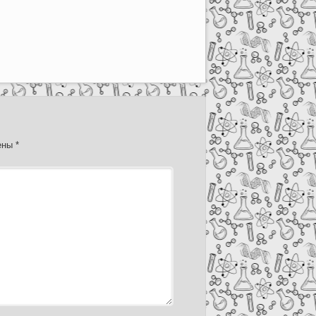
чены
*