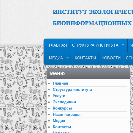
MAIN MENU
SKIP TO PRIMARY CONTENT
SKIP TO SECONDARY CONTENT
ГЛАВНАЯ
СТРУКТУРА ИНСТИТУТА
И
МЕДИА
КОНТАКТЫ
НОВОСТИ
СС
Меню
Главная
Структура института
Услуги
Экспедиции
Конкурсы
Наши награды
Медиа
Контакты