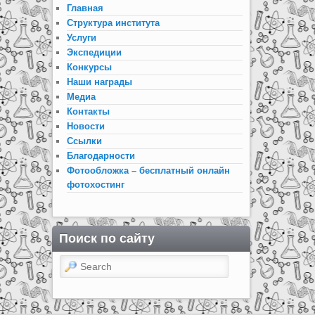
Главная
Структура института
Услуги
Экспедиции
Конкурсы
Наши награды
Медиа
Контакты
Новости
Ссылки
Благодарности
Фотообложка – бесплатный онлайн
фотохостинг
Поиск по сайту
Search