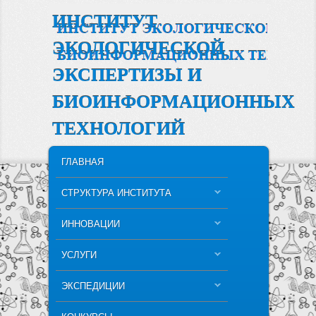
ИНСТИТУТ
ЭКОЛОГИЧЕСКОЙ
ЭКСПЕРТИЗЫ И
БИОИНФОРМАЦИОННЫХ
ТЕХНОЛОГИЙ
MAIN MENU
SKIP TO PRIMARY CONTENT
SKIP TO SECONDARY CONTENT
ГЛАВНАЯ
СТРУКТУРА ИНСТИТУТА
ИННОВАЦИИ
УСЛУГИ
ЭКСПЕДИЦИИ