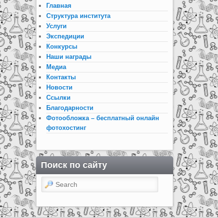
Главная
Структура института
Услуги
Экспедиции
Конкурсы
Наши награды
Медиа
Контакты
Новости
Ссылки
Благодарности
Фотообложка – бесплатный онлайн
фотохостинг
Поиск по сайту
Search