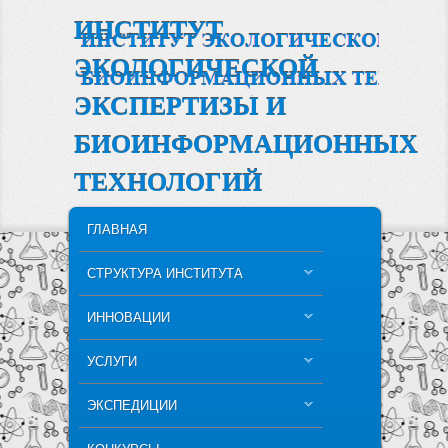
ИНСТИТУТ
ЭКОЛОГИЧЕСКОЙ
ЭКСПЕРТИЗЫ И
БИОИНФОРМАЦИОННЫХ
ТЕХНОЛОГИЙ
MAIN MENU
SKIP TO PRIMARY CONTENT
SKIP TO SECONDARY CONTENT
ГЛАВНАЯ
СТРУКТУРА ИНСТИТУТА
ИННОВАЦИИ
УСЛУГИ
ЭКСПЕДИЦИИ