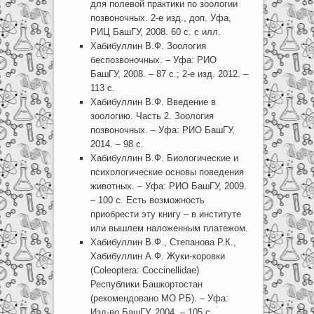
для полевой практики по зоологии
позвоночных. 2-е изд., доп. Уфа,
РИЦ БашГУ, 2008. 60 с. с илл.
Хабибуллин В.Ф. Зоология
беспозвоночных. – Уфа: РИО
БашГУ, 2008. – 87 с.; 2-е изд. 2012. –
113 с.
Хабибуллин В.Ф. Введение в
зоологию. Часть 2. Зоология
позвоночных. – Уфа: РИО БашГУ,
2014. – 98 с.
Хабибуллин В.Ф. Биологические и
психологические основы поведения
животных. – Уфа: РИО БашГУ, 2009.
– 100 с. Есть возможность
приобрести эту книгу – в институте
или вышлем наложенным платежом.
Хабибуллин В.Ф., Степанова Р.К.,
Хабибуллин А.Ф. Жуки-коровки
(Coleoptera: Coccinellidae)
Республики Башкортостан
(рекомендовано МО РБ). – Уфа:
Изд-во БашГУ, 2004. – 105 с.