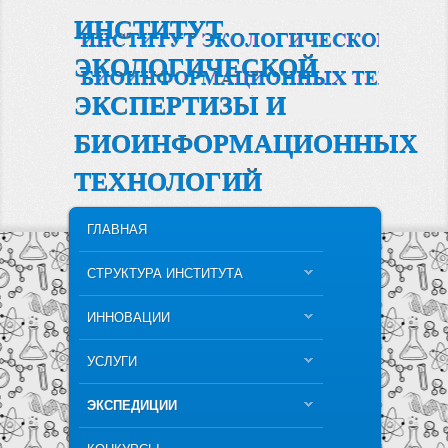
ИНСТИТУТ
ЭКОЛОГИЧЕСКОЙ
ЭКСПЕРТИЗЫ И
БИОИНФОРМАЦИОННЫХ
ТЕХНОЛОГИЙ
MAIN MENU
SKIP TO PRIMARY CONTENT
SKIP TO SECONDARY CONTENT
ГЛАВНАЯ
СТРУКТУРА ИНСТИТУТА
ИННОВАЦИИ
УСЛУГИ
ЭКСПЕДИЦИИ