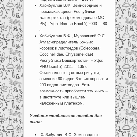
Хабибуллин В.Ф. Земноводные и
пресмыкающиеся Республики
Башкортостан (рекомендовано МО
РБ). -Уфа: Изд-во БашГУ, 2003. – 80
с.
Хабибуллин В.Ф., Муравицкий О.С.
Атлас-определитель божьих
коровок и листоедов (Coleoptera:
Coccinellidae, Chrysomelidae)
Республики Башкортостан. – Уфа:
РИО БашГУ, 2011. – 135 с.
Оригинальные цветные рисунки,
описание 60 видов божьих коровок и
200 видов листоедов. Есть
возможность приобрести эту книгу –
в институте или вышлем
наложенным платежом.
Учебно-методические пособия для
школ:
Хабибуллин В.Ф. Земноводные