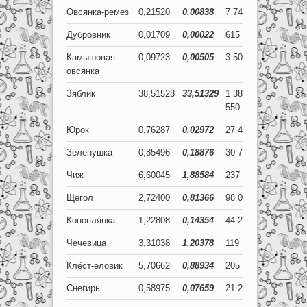
Овсянка-ремез
0,21520
0,00838
7 747
302
Дубровник
0,01709
0,00022
615
8
Камышовая
0,09723
0,00505
3 500
182
овсянка
Зяблик
38,51528
33,51329
1 386
1 206
550
479
Юрок
0,76287
0,02972
27 463
1 070
Зеленушка
0,85496
0,18876
30 779
6 795
Чиж
6,60045
1,88584
237 616
67 890
Щегол
2,72400
0,81366
98 064
29 292
Коноплянка
1,22808
0,14354
44 211
5 167
Чечевица
3,31038
1,20378
119 174
43 336
Клёст-еловик
5,70662
0,88934
205 438
32 016
Снегирь
0,58975
0,07659
21 231
2 757