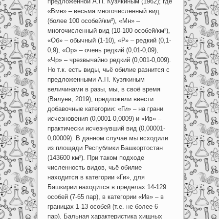
предложенной А.П. Кузякиным (1962); где
«Вмн» – весьма многочисленный вид
(более 100 особей/км²), «Мн» –
многочисленный вид (10-100 особей/км²),
«Об» – обычный (1-10), «Р» – редкий (0,1-
0,9), «Ор» – очень редкий (0,01-0,09),
«Чр» – чрезвычайно редкий (0,001-0,009).
Но т.к. есть виды, чьё обилие разнится с
предложенными А.П. Кузякиным
величинами в разы, мы, в своё время
(Валуев, 2019), предложили ввести
добавочные категории: «Ги» – на грани
исчезновения (0,0001-0,0009) и «Ив» –
практически исчезнувший вид (0,00001-
0,00009). В данном случае мы исходили
из площади Республики Башкортостан
(143600 км²). При таком подходе
численность видов, чьё обилие
находится в категории «Ги», для
Башкирии находится в пределах 14-129
особей (7-65 пар), в категории «Ив» – в
границах 1-13 особей (т.е. не более 6
пар). Бальная характеристика хищных