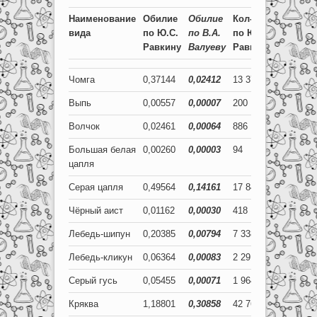
Наименование
Обилие
Обилие
Кол-во
Кол-во
вида
по
Ю.С.
по
В.А.
по
Ю.С.
по
В.А.
Равкину
Валуеву
Равкину
Валуеву
Чомга
0,37144
0,02412
13 372
868
Выпь
0,00557
0,00007
200
3
Волчок
0,02461
0,00064
886
23
Большая белая
0,00260
0,00003
94
1
цапля
Серая цапля
0,49564
0,14161
17 843
5 098
Чёрный аист
0,01162
0,00030
418
11
Лебедь-шипун
0,20385
0,00794
7 338
286
Лебедь-кликун
0,06364
0,00083
2 291
30
Серый гусь
0,05455
0,00071
1 964
26
Кряква
1,18801
0,30858
42 769
11 109