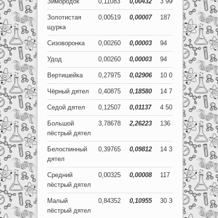
Зимородок
0,11083
0,00432
3 990
155
Золотистая
0,00519
0,00007
187
2
щурка
Сизоворонка
0,00260
0,00003
94
1
Удод
0,00260
0,00003
94
1
Вертишейка
0,27975
0,02906
10 071
1 046
Чёрный дятел
0,40875
0,18580
14 715
6 689
Седой дятел
0,12507
0,01137
4 502
409
Большой
3,78678
2,26223
136 324
81 440
пёстрый дятел
Белоспинный
0,39765
0,09812
14 316
3 532
дятел
Средний
0,00325
0,00008
117
3
пёстрый дятел
Малый
0,84352
0,10955
30 367
3 944
пёстрый дятел