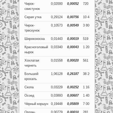
Чирок-
0,02000
0,00052
720
19
свистунок
Серая утка
0,29124
0,00756
10 485
272
Чирок-
0,10573
0,00549
3 806
198
трескунок
Широконоска
0,01443
0,00019
519
7
Красноголовый
0,03340
0,00043
1 202
16
нырок
Хохлатая
0,01558
0,00020
561
7
чернеть
Большой
1,06128
0,26187
38 206
9 427
крохаль
Скопа
0,03229
0,00252
1 162
91
Осоед
0,03893
0,00607
1 402
218
Чёрный коршун
0,19448
0,05809
7 001
2 091
Орлан-
0,00779
0,00010
281
4