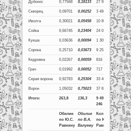
Дубонос
0,77568
0,18133
27 924
6 528
Скворец
0,09701
0,00252
3 492
91
Иволга
0,30021
0,05458
10 808
1 965
Сойка
0,66745
0,23404
24 028
8 425
Кукша
0,03636
0,00094
1 309
34
Сорока
0,25710
0,03673
9 255
1 322
Кедровка
0,02267
0,00059
816
21
Грач
0,01992
0,00052
717
19
Серая ворона
0,92783
0,25304
33 402
9 110
Ворон
1,05032
0,75023
37 812
27 008
Итого:
263,8
136,3
9 497
4 906
246
781
Обилие
Обилие
Кол-во
Кол-во
по
Ю.С.
по
В.А.
по
Ю.С.
по
В.А.
Равкину
Валуеву
Равкину
Валуеву