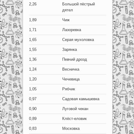
2,26
Большой пёстрый
дятел
1,89
Чиж
1,71
Лазоревка
1,65
Серая мухоловка
1,55
Зарянка
1,36
Певчий дрозд
1,24
Весничка
1,20
Чечевица
1,05
Рябчик
0,97
Садовая камышевка
0,90
Луговой чекан
0,89
Клёст-еловик
0,83
Московка