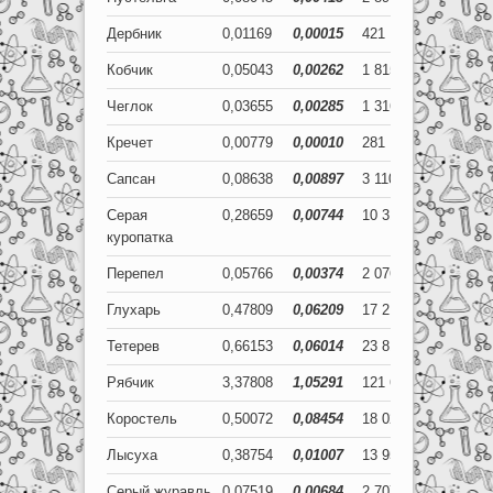
Дербник
0,01169
0,00015
421
5
Кобчик
0,05043
0,00262
1 815
94
Чеглок
0,03655
0,00285
1 316
103
Кречет
0,00779
0,00010
281
4
Сапсан
0,08638
0,00897
3 110
323
Серая
0,28659
0,00744
10 317
268
куропатка
Перепел
0,05766
0,00374
2 076
135
Глухарь
0,47809
0,06209
17 211
2 235
Тетерев
0,66153
0,06014
23 815
2 165
Рябчик
3,37808
1,05291
121 611
37 905
Коростель
0,50072
0,08454
18 026
3 043
Лысуха
0,38754
0,01007
13 951
362
Серый журавль
0,07519
0,00684
2 707
246