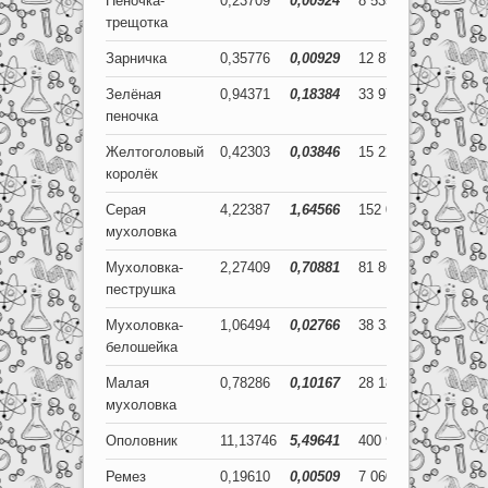
Пеночка-
0,23709
0,00924
8 535
333
трещотка
Зарничка
0,35776
0,00929
12 879
335
Зелёная
0,94371
0,18384
33 974
6 618
пеночка
Желтоголовый
0,42303
0,03846
15 229
1 384
королёк
Серая
4,22387
1,64566
152 059
59 244
мухоловка
Мухоловка-
2,27409
0,70881
81 867
25 517
пеструшка
Мухоловка-
1,06494
0,02766
38 338
996
белошейка
Малая
0,78286
0,10167
28 183
3 660
мухоловка
Ополовник
11,13746
5,49641
400 948
197 871
Ремез
0,19610
0,00509
7 060
183