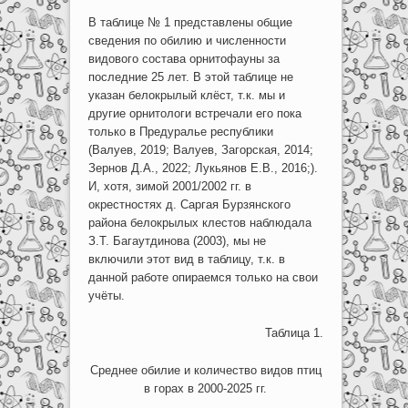
В таблице № 1 представлены общие
сведения по обилию и численности
видового состава орнитофауны за
последние 25 лет. В этой таблице не
указан белокрылый клёст, т.к. мы и
другие орнитологи встречали его пока
только в Предуралье республики
(Валуев, 2019; Валуев, Загорская, 2014;
Зернов Д.А., 2022; Лукьянов Е.В., 2016;).
И, хотя, зимой 2001/2002 гг. в
окрестностях д. Саргая Бурзянского
района белокрылых клестов наблюдала
З.Т. Багаутдинова (2003), мы не
включили этот вид в таблицу, т.к. в
данной работе опираемся только на свои
учёты.
Таблица 1.
Среднее обилие и количество видов птиц
в горах в 2000-2025 гг.