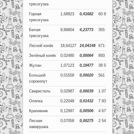
трясогузка
Горная
1,68923
0,41682
60 812
15 006
трясогузка
Белая
9,88804
4,23773
355 969
152 558
трясогузка
Лесной конёк
18,64127
14,04148
671 086
505 493
Зелёный конёк
0,02480
0,00064
893
23
Жулан
1,07123
0,19477
38 564
7 012
Большой
0,01558
0,00020
561
7
сорокопут
Свиристель
0,02987
0,00039
1 075
14
Оляпка
0,22048
0,01432
7 937
515
Крапивник
0,12997
0,00506
4 679
182
Лесная
0,07058
0,00275
2 541
99
завирушка