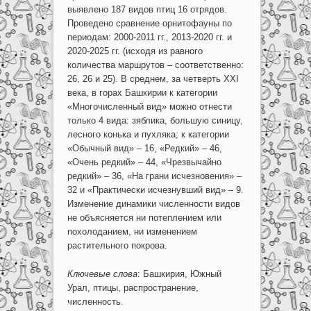
выявлено 187 видов птиц 16 отрядов.
Проведено сравнение орнитофауны по
периодам: 2000-2011 гг., 2013-2020 гг. и
2020-2025 гг. (исходя из равного
количества маршрутов – соответственно:
26, 26 и 25). В среднем, за четверть XXI
века, в горах Башкирии к категории
«Многочисленный вид» можно отнести
только 4 вида: зяблика, большую синицу,
лесного конька и пухляка; к категории
«Обычный вид» – 16, «Редкий» – 46,
«Очень редкий» – 44, «Чрезвычайно
редкий» – 36, «На грани исчезновения» –
32 и «Практически исчезнувший вид» – 9.
Изменение динамики численности видов
не объясняется ни потеплением или
похолоданием, ни изменением
растительного покрова.
Ключевые слова
: Башкирия, Южный
Урал, птицы, распространение,
численность.