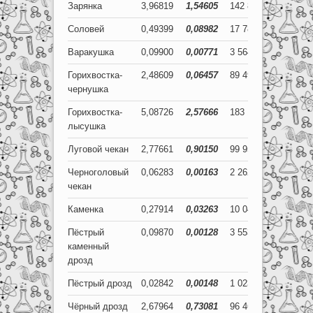
Зарянка
3,96819
1,54605
142 855
55 658
Соловей
0,49399
0,08982
17 784
3 233
Варакушка
0,09900
0,00771
3 564
278
Горихвостка-
2,48609
0,06457
89 499
2 325
чернушка
Горихвостка-
5,08726
2,57666
183 141
92 760
лысушка
Луговой чекан
2,77661
0,90150
99 958
32 454
Черноголовый
0,06283
0,00163
2 262
59
чекан
Каменка
0,27914
0,03263
10 049
1 175
Пёстрый
0,09870
0,00128
3 553
46
каменный
дрозд
Пёстрый дрозд
0,02842
0,00148
1 023
53
Чёрный дрозд
2,67964
0,73081
96 467
26 309