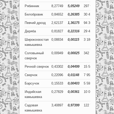
Рябинник
8,27749
5,05249
297 990
181 890
Белобровик
0,84652
0,26385
30 475
9 499
Певчий дрозд
2,62137
1,36175
94 369
49 023
Деряба
0,81827
0,22316
29 458
8 034
Широкохвостая
0,08834
0,00115
3 180
41
камышевка
Соловьиный
0,00949
0,00025
342
9
сверчок
Речной сверчок
0,43302
0,04499
15 589
1 620
Сверчок
0,22096
0,01148
7 955
413
Барсучок
0,15533
0,00403
5 592
145
Индийская
0,27829
0,00361
10 019
130
камышевка
Садовая
3,40897
0,97399
122 723
35 064
камышевка