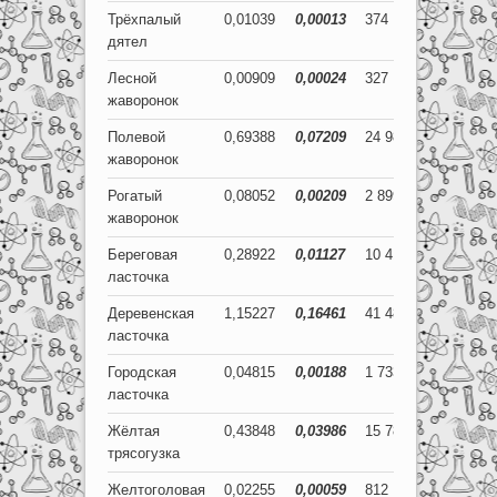
Трёхпалый
0,01039
0,00013
374
5
дятел
Лесной
0,00909
0,00024
327
9
жаворонок
Полевой
0,69388
0,07209
24 980
2 595
жаворонок
Рогатый
0,08052
0,00209
2 899
75
жаворонок
Береговая
0,28922
0,01127
10 412
406
ласточка
Деревенская
1,15227
0,16461
41 482
5 926
ласточка
Городская
0,04815
0,00188
1 733
68
ласточка
Жёлтая
0,43848
0,03986
15 785
1 435
трясогузка
Желтоголовая
0,02255
0,00059
812
21