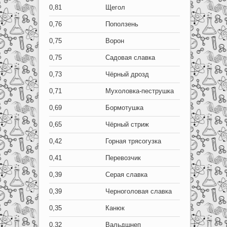
0,81
Щегол
0,76
Поползень
0,75
Ворон
0,75
Садовая славка
0,73
Чёрный дрозд
0,71
Мухоловка-пеструшка
0,69
Бормотушка
0,65
Чёрный стриж
0,42
Горная трясогузка
0,41
Перевозчик
0,39
Серая славка
0,39
Черноголовая славка
0,35
Канюк
0,32
Вальдшнеп