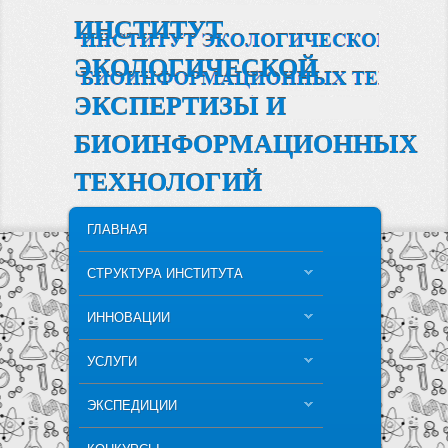
ИНСТИТУТ
ЭКОЛОГИЧЕСКОЙ
ЭКСПЕРТИЗЫ И
БИОИНФОРМАЦИОННЫХ
ТЕХНОЛОГИЙ
MAIN MENU
SKIP TO PRIMARY CONTENT
SKIP TO SECONDARY CONTENT
ГЛАВНАЯ
СТРУКТУРА ИНСТИТУТА
ИННОВАЦИИ
УСЛУГИ
ЭКСПЕДИЦИИ