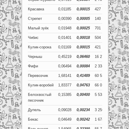
Красавка
0,01185
0,00015
427
6
Стрепет
0,00390
0,00005
140
2
Малый зуёк
0,01948
0,00025
701
9
Чибис
0,01401
0,00018
504
7
Кулик-сорока
0,01169
0,00015
421
5
Черныш
0,45219
0,06460
16 279
2 326
Фифи
0,06494
0,00084
2 338
30
Перевозчик
1,68141
0,41489
60 531
14 936
Кулик-воробей
1,83377
0,04763
66 016
1 715
Белохвостый
0,15385
0,00400
5 538
144
песочник
Дупель
0,09028
0,00234
3 250
84
Бекас
0,04649
0,00242
1 674
87
Вальдшнеп
1,54965
0,32200
55 787
11 592