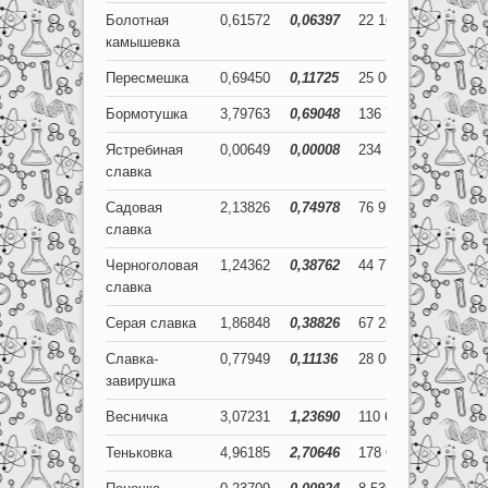
Болотная
0,61572
0,06397
22 166
2 303
камышевка
Пересмешка
0,69450
0,11725
25 002
4 221
Бормотушка
3,79763
0,69048
136 715
24 857
Ястребиная
0,00649
0,00008
234
3
славка
Садовая
2,13826
0,74978
76 978
26 992
славка
Черноголовая
1,24362
0,38762
44 770
13 954
славка
Серая славка
1,86848
0,38826
67 265
13 977
Славка-
0,77949
0,11136
28 062
4 009
завирушка
Весничка
3,07231
1,23690
110 603
44 529
Теньковка
4,96185
2,70646
178 626
97 433