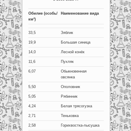
Обилие (особь/
Наименование вида
км²)
33,5
Зяблик
19,9
Большая синица
14,0
Лесной конёк
11,6
Пухляк
6,07
Обыкновенная
овсянка
5,50
Ополовник
5,05
Рябинник
4,24
Белая трясогузка
2,71
Теньковка
2,58
Горихвостка-лысушка