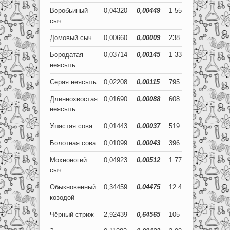
Воробьиный
0,04320
0,00449
1 555
162
сыч
Домовый сыч
0,00660
0,00009
238
3
Бородатая
0,03714
0,00145
1 337
52
неясыть
Серая неясыть
0,02208
0,00115
795
41
Длиннохвостая
0,01690
0,00088
608
32
неясыть
Ушастая сова
0,01443
0,00037
519
13
Болотная сова
0,01099
0,00043
396
15
Мохноногий
0,04923
0,00512
1 772
184
сыч
Обыкновенный
0,34459
0,04475
12 405
1 611
козодой
Чёрный стриж
2,92439
0,64565
105 278
23 243