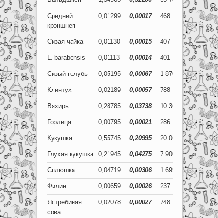
Средний
0,01299
0,00017
468
6
кроншнеп
Сизая чайка
0,01130
0,00015
407
5
L. barabensis
0,01113
0,00014
401
5
Сизый голубь
0,05195
0,00067
1 870
24
Клинтух
0,02189
0,00057
788
20
Вяхирь
0,28785
0,03738
10 363
1 346
Горлица
0,00795
0,00021
286
7
Кукушка
0,55745
0,20995
20 068
7 558
Глухая кукушка
0,21945
0,04275
7 900
1 539
Сплюшка
0,04719
0,00306
1 699
110
Филин
0,00659
0,00026
237
9
Ястребиная
0,02078
0,00027
748
10
сова