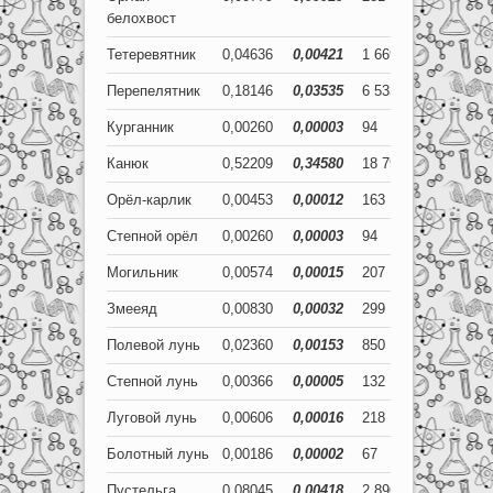
белохвост
Тетеревятник
0,04636
0,00421
1 669
152
Перепелятник
0,18146
0,03535
6 533
1 273
Курганник
0,00260
0,00003
94
1
Канюк
0,52209
0,34580
18 795
12 449
Орёл-карлик
0,00453
0,00012
163
4
Степной орёл
0,00260
0,00003
94
1
Могильник
0,00574
0,00015
207
5
Змееяд
0,00830
0,00032
299
12
Полевой лунь
0,02360
0,00153
850
55
Степной лунь
0,00366
0,00005
132
2
Луговой лунь
0,00606
0,00016
218
6
Болотный лунь
0,00186
0,00002
67
1
Пустельга
0,08045
0,00418
2 896
150