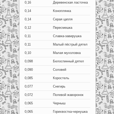
0,16
Деревенская ласточка
0,14
Коноплянка
0,14
Серая цапля
0,12
Пересмешка
0,11
Славка-завирушка
0,11
Малый пёстрый дятел
0,10
Малая мухоловка
0,098
Белоспинный дятел
0,090
Соловей
0,085
Коростель
0,077
Снегирь
0,072
Полевой жаворонок
0,065
Черныш
0,065
Горихвостка-чернушка