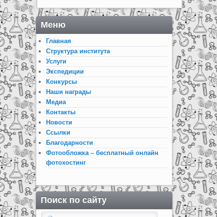
Меню
Главная
Структура института
Услуги
Экспедиции
Конкурсы
Наши награды
Медиа
Контакты
Новости
Ссылки
Благодарности
Фотообложка – бесплатный онлайн
фотохостинг
Поиск по сайту
Search