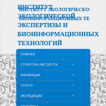
ИНСТИТУТ
ЭКОЛОГИЧЕСКОЙ
ЭКСПЕРТИЗЫ И
БИОИНФОРМАЦИОННЫХ
ТЕХНОЛОГИЙ
MAIN MENU
SKIP TO PRIMARY CONTENT
SKIP TO SECONDARY CONTENT
ГЛАВНАЯ
СТРУКТУРА ИНСТИТУТА
ИННОВАЦИИ
УСЛУГИ
ЭКСПЕДИЦИИ