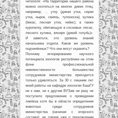
читателя: «На территории нашего района
можно охотиться на многих диких птиц,
например, … утку (дикая утка, серая
утка, нырок, свиязь, тупоноска), кулика
(бекас, лесная утка, чибис), а также
куропатку, обитающую в сосновых лесах,
лесного кулика, вяхиря (дикий голубь)».
И заметьте, это уровень знаний
начальника отдела. Каков же уровень
подчинённых? Что они могут охранять?
Полному игнорированию научного
потенциала зоологов республики на этом
фоне профессиональной
невежественности большинства
сотрудников министерства приходится
только удивляться. За 30 с лишним лет
моей работы на кафедре зоологии БашГУ
ни к нам, ни к другим ВУЗам ни разу не
поступило предложение о проведении
ликбеза хотя бы в области определения
животных среди сотрудников
министерства (начиная с егерского
состава), не говоря уже о прохождении