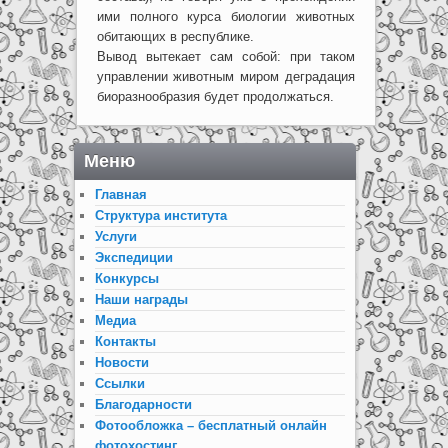
ими полного курса биологии животных
обитающих в республике.
Вывод вытекает сам собой: при таком
управлении животным миром деградация
биоразнообразия будет продолжаться.
Меню
Главная
Структура института
Услуги
Экспедиции
Конкурсы
Наши награды
Медиа
Контакты
Новости
Ссылки
Благодарности
Фотообложка – бесплатный онлайн
фотохостинг