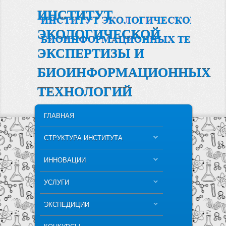
ИНСТИТУТ
ЭКОЛОГИЧЕСКОЙ
ЭКСПЕРТИЗЫ И
БИОИНФОРМАЦИОННЫХ
ТЕХНОЛОГИЙ
MAIN MENU
SKIP TO PRIMARY CONTENT
SKIP TO SECONDARY CONTENT
ГЛАВНАЯ
СТРУКТУРА ИНСТИТУТА
ИННОВАЦИИ
УСЛУГИ
ЭКСПЕДИЦИИ