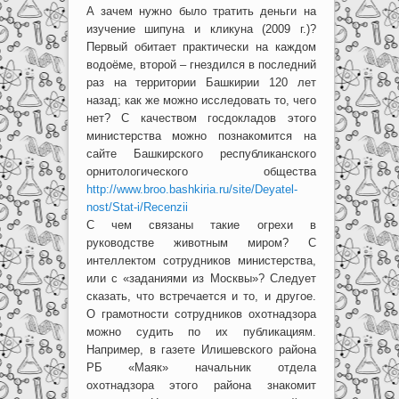
А зачем нужно было тратить деньги на
изучение шипуна и кликуна (2009 г.)?
Первый обитает практически на каждом
водоёме, второй – гнездился в последний
раз на территории Башкирии 120 лет
назад; как же можно исследовать то, чего
нет? С качеством госдокладов этого
министерства можно познакомится на
сайте Башкирского республиканского
орнитологического общества
http://www.broo.bashkiria.ru/site/Deyatel-
nost/Stat-i/Recenzii
С чем связаны такие огрехи в
руководстве животным миром? С
интеллектом сотрудников министерства,
или с «заданиями из Москвы»? Следует
сказать, что встречается и то, и другое.
О грамотности сотрудников охотнадзора
можно судить по их публикациям.
Например, в газете Илишевского района
РБ «Маяк» начальник отдела
охотнадзора этого района знакомит