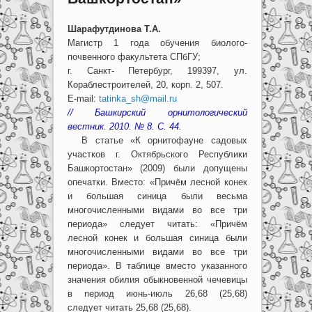
Шарафутдинова Т.А.
Магистр 1 года обучения биолого-
почвенного факультета СПбГУ;
г. Санкт- Петербург, 199397, ул.
Кораблестроителей, 20, корп. 2, 507.
Е-mail:
tatinka_sh@mail.ru
// Башкирский орнитологический
вестник. 2010. № 8. С. 44.
В статье «К орнитофауне садовых
участков г. Октябрьского Республики
Башкортостан» (2009) были допущены
опечатки. Вместо: «Причём лесной конек
и большая синица были весьма
многочисленными видами во все три
периода» следует читать: «Причём
лесной конек и большая синица были
многочисленными видами во все три
периода». В таблице вместо указанного
значения обилия обыкновенной чечевицы
в период июнь-июль 26,68 (25,68)
следует читать 25,68 (25,68).