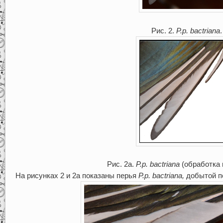
Рис. 2.
P
.
p
.
bactriana
.
Рис. 2а.
P
.
p
.
bactriana
(обработка 
На рисунках 2 и 2а показаны перья
P
.
p
.
bactriana
,
добытой по