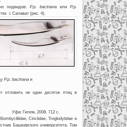
.
 из подвидов:
P
.
p
.
bactriana
или
P
.
p
.
ях г. Салават (рис. 4).
ду
P
.
p
.
bactriana
и
ет отловить не один десяток птиц в
. Уфа: Гилем, 2008. 712 с.
ombycillidae, Cinclidae, Troglodytidae и
естник Башкирского университета. Том