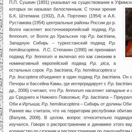
П.П. Сушкин (1891) указывал на существование в Уфим
ск
которых он называл белоспинным. С точки зрения
Б.К. Штегмана (1932), Л.А. Портенко (1954) и А.К.
Рустамова (1954) центральные районы России до р.
Волги населяет восточноевропейский подвид
P.p.
fennorum
, от Волги до Уральских гор
P.p. bactriana
,
Западную Сибирь – туркестанский подвид
P.p.
hemileucoptera
. Л.С. Степанян (1990) не признавал
подвид
P.p. fennorum
и включал его как синоним в
номинативный европейский подвид
P.p. pica
, а
остальных сорок
P.p. bactriana, P.p. hemileucoptera и
P.p. leucoptera
объединял в один подвид
P.p. bactriana
. Он 
Печоры и бассейна Камы, где интерградирует с
P.p. bactrian
др., 2006) считают, что
P
.
p
.
fennorum
населяет западные и ц
до Среднего и Нижнего Поволжья;
P
.
p
.
bactriana
– Приураль
Оби и Иртыша;
P
.
p
.
hemileucoptera
– Сибирь от долины Оби
Раннее мы считали, что на территории республики обита
(Валуев, 2008). В целом, вопрос относительно подвидо
изучался. Говоря о распространении и динамике этого в
количество по сезонам и распространение по ландшафтам (