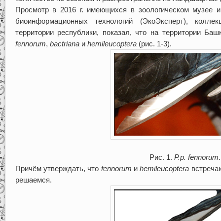
Просмотр в 2016 г. имеющихся в зоологическом музее и
биоинформационных технологий (ЭкоЭксперт), колле
территории республики, показал, что на территории Ба
fennorum
,
bactriana
и
hemileucoptera
(рис. 1-3).
Рис. 1.
P
.
p
.
fennorum
.
Причём утверждать, что
fennorum
и
hemileucoptera
встречаю
решаемся.