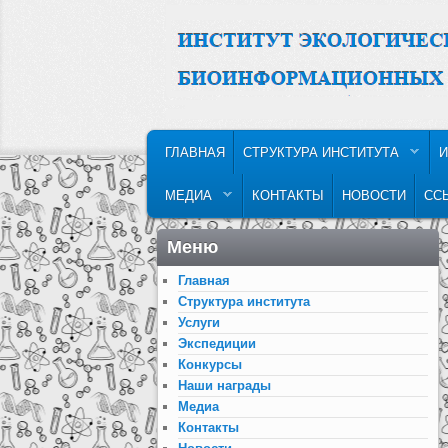
MAIN MENU
SKIP TO PRIMARY CONTENT
SKIP TO SECONDARY CONTENT
ГЛАВНАЯ
СТРУКТУРА ИНСТИТУТА
И
МЕДИА
КОНТАКТЫ
НОВОСТИ
СС
Меню
Главная
Структура института
Услуги
Экспедиции
Конкурсы
Наши награды
Медиа
Контакты