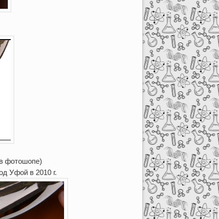
в фотошопе)
д Уфой в 2010 г.