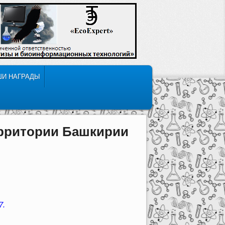
ШИ НАГРАДЫ
ерритории Башкирии
7.