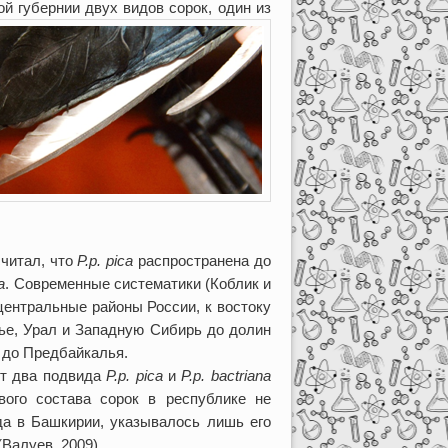
ой губернии двух видов сорок, один из
считал, что
P.p. pica
распространена до
a
. Современные систематики (Коблик и
ентральные районы России, к востоку
е, Урал и Западную Сибирь до долин
 до Предбайкалья.
ют два подвида
P
.
p
.
pica
и
P
.
p
.
bactriana
вого состава сорок в республике не
ида в Башкирии, указывалось лишь его
Валуев, 2009).