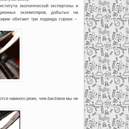
нститута экологической экспертизы и
кционных экземпляров, добытых на
шкирии обитают три подвида сороки –
тся намного реже, чем
bactriana
мы не