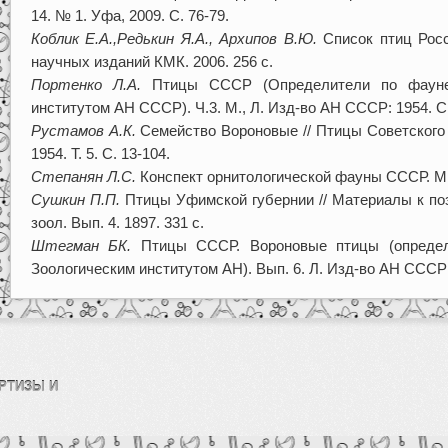
14. № 1. Уфа, 2009. С. 76-79.
Коблик Е.А.,Редькин Я.А., Архипов В.Ю.
Список птиц Росс
научных изданий КМК. 2006. 256 с.
Портенко Л.А.
Птицы СССР (Определители по фауне 
институтом АН СССР). Ч.3. М., Л. Изд-во АН СССР: 1954. С.
Рустамов А.К.
Семейство Вороновые // Птицы Советского 
1954. Т. 5. С. 13-104.
Степанян Л.С.
Конспект орнитологической фауны СССР. М.: 
Сушкин П.П.
Птицы Уфимской губернии // Материалы к по
зоол. Вып. 4. 1897. 331 с.
Штегман БК.
Птицы СССР. Вороновые птицы (определ
Зоологическим институтом АН). Вып. 6. Л. Изд-во АН СССР: 
РТИЗЫ И