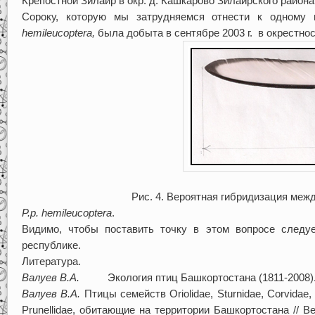
Крепостной Зилаир в окр. д. Кашкарово Зилаирского района
Сороку, которую мы затрудняемся отнести к одному
hemileucoptera
,
была добыта в сентябре 2003 г. в окрестност
Рис. 4. Вероятная гибридизация меж
P
.
p
.
hemileucoptera
.
Видимо, чтобы поставить точку в этом вопросе следу
республике.
Литература.
Валуев В.А.
Экология птиц Башкортостана (1811-2008)
Валуев В.А.
Птицы семейств Oriolidae, Sturnidae, Corvidae, B
Prunellidae, обитающие на территории Башкортостана // В