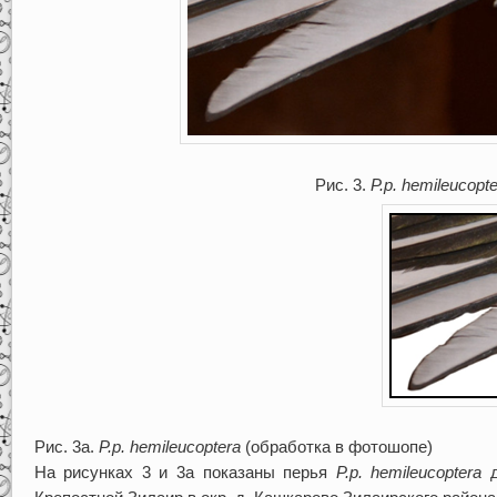
Рис. 3.
P
.
p
.
hemileucopte
Рис. 3а.
P
.
p
.
hemileucoptera
(обработка в фотошопе)
На рисунках 3 и 3а показаны перья
P
.
p
.
hemileucoptera
д