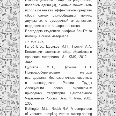
попались единицы), сколько может быть
использована как эффективное средство
сбора самых разнообразных мелких
двукрылых с сумеречной активностью,
входящих в состав аэропланктона.
Благодарю студентов биофака БашГУ за
помощь в сборе материала.
Литература:
Голуб В.Б., Цуриков М.Н., Прокин А.А.
Коллекции насекомых: сбор, обработка и
хранение материала М.: КМК, 2012. –
344с.
Цуриков М.Н., Цуриков С.Н.
Природосберегающие методы
исследования беспозвоночных животных
в заповедниках России: Труды
Ассоциации особо охраняемых
природных территорий Центрального
Черноземья России. Вып. 4. Тула, 2001.
130с.
Buffington M.L., Redak R.A. A comparison
of vacuum sampling versus sweep-netting