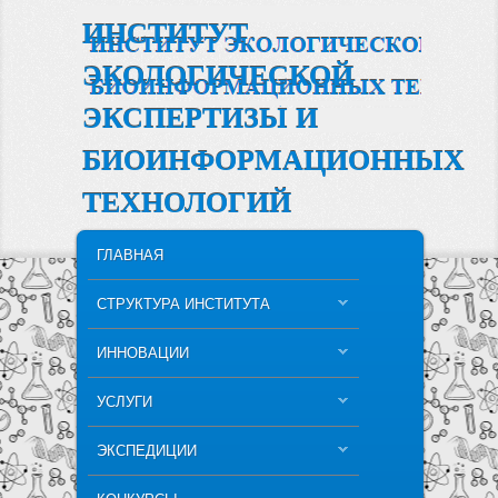
ИНСТИТУТ
ЭКОЛОГИЧЕСКОЙ
ЭКСПЕРТИЗЫ И
БИОИНФОРМАЦИОННЫХ
ТЕХНОЛОГИЙ
MAIN MENU
SKIP TO PRIMARY CONTENT
SKIP TO SECONDARY CONTENT
ГЛАВНАЯ
СТРУКТУРА ИНСТИТУТА
ИННОВАЦИИ
УСЛУГИ
ЭКСПЕДИЦИИ