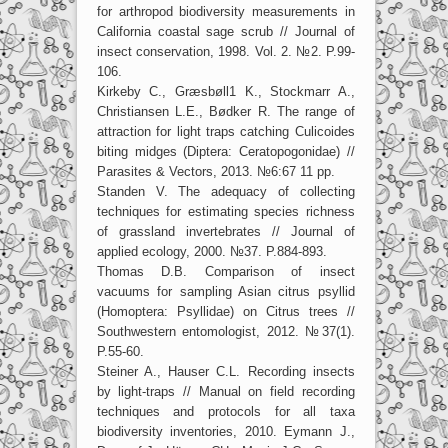
for arthropod biodiversity measurements in
California coastal sage scrub // Journal of
insect conservation, 1998. Vol. 2. №2. P.99-
106.
Kirkeby C., Græsbøll1 K., Stockmarr A.,
Christiansen L.E., Bødker R. The range of
attraction for light traps catching Culicoides
biting midges (Diptera: Ceratopogonidae) //
Parasites & Vectors, 2013. №6:67 11 pp.
Standen V. The adequacy of collecting
techniques for estimating species richness
of grassland invertebrates // Journal of
applied ecology, 2000. №37. P.884-893.
Thomas D.B. Comparison of insect
vacuums for sampling Asian citrus psyllid
(Homoptera: Psyllidae) on Citrus trees //
Southwestern entomologist, 2012. №37(1).
P.55-60.
Steiner A., Hauser C.L. Recording insects
by light-traps // Manual on field recording
techniques and protocols for all taxa
biodiversity inventories, 2010. Eymann J.,