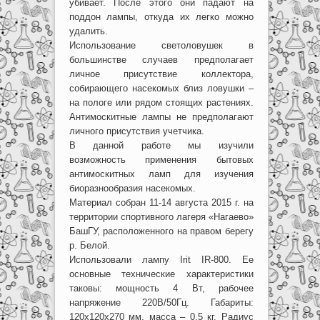
убивает. После этого они падают на
поддон лампы, откуда их легко можно
удалить.
Использование светоловушек в
большинстве случаев предполагает
личное присутствие коллектора,
собирающего насекомых близ ловушки –
на пологе или рядом стоящих растениях.
Антимоскитные лампы не предполагают
личного присутствия учетчика.
В данной работе мы изучили
возможность применения бытовых
антимоскитных ламп для изучения
биоразнообразия насекомых.
Материал собран 11-14 августа 2015 г. на
территории спортивного лагеря «Нагаево»
БашГУ, расположенного на правом берегу
р. Белой.
Использовали лампу Irit IR-800. Ее
основные технические характеристики
таковы: мощность 4 Вт, рабочее
напряжение 220В/50Гц. Габариты:
120x120x270 мм, масса – 0,5 кг. Радиус