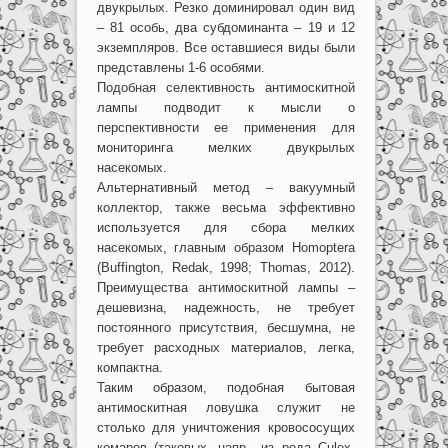
двукрылых. Резко доминировал один вид
– 81 особь, два субдоминанта – 19 и 12
экземпляров. Все оставшиеся виды были
представлены 1-6 особями.
Подобная селективность антимоскитной
лампы подводит к мысли о
перспективности ее применения для
мониторинга мелких двукрылых
насекомых.
Альтернативный метод – вакуумный
коллектор, также весьма эффективно
используется для сбора мелких
насекомых, главным образом Homoptera
(Buffington, Redak, 1998; Thomas, 2012).
Преимущества антимоскитной лампы –
дешевизна, надежность, не требует
постоянного присутствия, бесшумна, не
требует расходных материалов, легка,
компактна.
Таким образом, подобная бытовая
антимоскитная ловушка служит не
столько для уничтожения кровососущих
комаров (таковых, напр., из рода Culex,