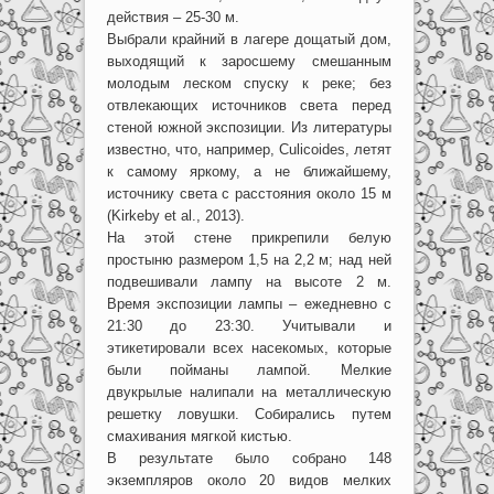
действия – 25-30 м.
Выбрали крайний в лагере дощатый дом,
выходящий к заросшему смешанным
молодым леском спуску к реке; без
отвлекающих источников света перед
стеной южной экспозиции. Из литературы
известно, что, например, Culicoides, летят
к самому яркому, а не ближайшему,
источнику света с расстояния около 15 м
(Kirkeby et al., 2013).
На этой стене прикрепили белую
простыню размером 1,5 на 2,2 м; над ней
подвешивали лампу на высоте 2 м.
Время экспозиции лампы – ежедневно с
21:30 до 23:30. Учитывали и
этикетировали всех насекомых, которые
были пойманы лампой. Мелкие
двукрылые налипали на металлическую
решетку ловушки. Собирались путем
смахивания мягкой кистью.
В результате было собрано 148
экземпляров около 20 видов мелких