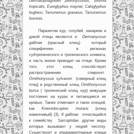
Dermatophagoides
pteronyssinus
,
Biomia
tropicalis
,
Euroglyphus
maynei
,
Caloglyphus
hughesi
,
Tarsonemus
granarus
,
Tarsonemus
hominis
.
Паразитом кур, голубей, канареек и
дикой птицы является и
Dermanyssus
gallinae
(красный клещ) который
специфичнен в регионах
субтропического и тропического климата,
и часть жизни проводит на птице. Кроме
того, этот клещ способствует
распространению спирохет.
Ornithonyssus
sylvarum
(северный клещ
птиц) и родственный клещ
Ornithonyssus
bursa
( тропический клещ кур) живущие
постоянно на курах и питающиеся их
кровью. Также отмечают и таких клещей,
как
Knemidocoptes
mutans
(клещ
изменчивый) (3),
K
.
gallinae
относящийся
к семейству
Sarcoptidae
, другие виды
которых вызывают у людей чесотку.
Существуют и эпидермоптидные клещи