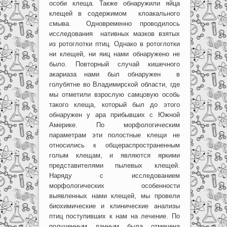
особи клеща. Также обнаружили яйца
клещей в содержимом клоакального
смыва. Одновременно проводилось
исследования нативных мазков взятых
из ротоглотки птиц. Однако в ротоглотки
ни клещей, ни яиц нами обнаружено не
было. Повторный случай кишечного
акариаза нами был обнаружен в
голубятне во Владимирской области, где
мы отметили взрослую самцовую особь
такого клеща, который был до этого
обнаружен у ара прибывших с Южной
Америке. По морфологическим
параметрам эти полостные клещи не
относились к общераспространенным
голым клещам, и являются яркими
представителями пылевых клещей.
Наряду с исследованием
морфологических особенности
выявленных нами клещей, мы провели
биохимические и клинические анализы
птиц поступивших к нам на лечение. По
полученным данным была отмечена