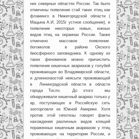
них северных областях России. Так было
отмечены появление стай таких птиц как
фламинго в Нижегородской области (
Мацына А.И, 2015г устное сообщение), и
появление некоторых новых, южных
видов птиц на окраинах России. Также
отмечено массовое появление
богомолов в районе Окского
биосферного заповедника. К одному из
таких феноменов можно причислить
появление кишечных акариазов у голубей
проживающих во Владимирской области,
и длиннохвостой неясыти проживающей
в Ленинградской области в области
города Тосло. До этого мы
обнаруживали кишечный акариаз только у
ар, поступающих в Российскую сеть
зооторговли из Южной Америки. Хотя
против этой гипотезы говорят факты
нахождения различных видов клещей
пораженных кишечным акариазом у птиц
проживающих на территории России, и