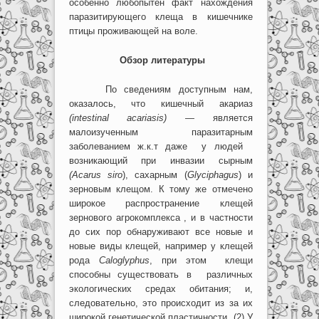
особенно любопытен факт нахождения
паразитирующего клеща в кишечнике
птицы проживающей на воле.
Обзор литературы
По сведениям доступным нам,
оказалось, что кишечный акариаз
(intestinal acariasis)
— является
малоизученным паразитарным
заболеванием ж.к.т даже у людей
возникающий при инвазии сырным
(Acarus siro
), сахарным (
Glyciphagus
) и
зерновым клещом. К тому же отмечено
широкое распространение клещей
зернового агрокомплекса , и в частности
до сих пор обнаруживают все новые и
новые виды клещей, например у клещей
рода
Caloglyphus
, при этом клещи
способны существовать в различных
экологических средах обитания; и,
следовательно, это происходит из за их
широкой генетической пластичности (2) У