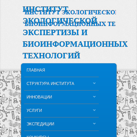
ИНСТИТУТ
ЭКОЛОГИЧЕСКОЙ
ЭКСПЕРТИЗЫ И
БИОИНФОРМАЦИОННЫХ
ТЕХНОЛОГИЙ
MAIN MENU
SKIP TO PRIMARY CONTENT
SKIP TO SECONDARY CONTENT
ГЛАВНАЯ
СТРУКТУРА ИНСТИТУТА
ИННОВАЦИИ
УСЛУГИ
ЭКСПЕДИЦИИ