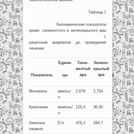
Таблица 1
Биохимические показатели
крови синежелтого и зеленокрылого ары
с
кишечным акариазом до проведения
лечения
Едини-
Сине-
Зелено-
Норма
желтый
кры
лый
ара
ара
Показатель
цы
референтн
Мочевина
ммоль/
2,679
2,754
0,3-3,3
л
Креатинин
мкмоль/
125,4
36,40
20-59
л
Амилаза
Е/л
476,1
284,7
панреат.