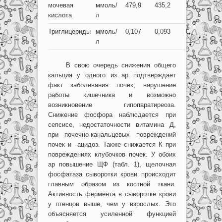
мочевая
ммоль/
479,9
435,2
109-231
кислота
л
Триглицериды
ммоль/
0,107
0,093
0,758-1,414
л
В свою очередь снижения общего
кальция у одного из ар подтверждает
факт заболевания почек, нарушение
работы кишечника и возможно
возникновение гипопаратиреоза.
Снижение фосфора наблюдается при
сепсисе, недостаточности витамина Д,
при почечно-канальцевых повреждений
почек и ацидоз. Также снижается К при
повреждениях клубочков почек. У обоих
ар повышение ЩФ (табл. 1), щелочная
фосфатаза сыворотки крови происходит
главным образом из костной ткани.
Активность фермента в сыворотке крови
у птенцов выше, чем у взрослых. Это
объясняется усиленной функцией