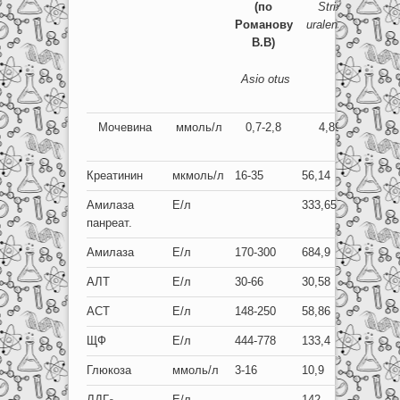
(по
Strix
Романову
uralensis
В.В)
Asio
otus
Мочевина
ммоль/л
0,7-2,8
4,89
Креатинин
мкмоль/л
16-35
56,14
Амилаза
Е/л
333,65
панреат.
Амилаза
Е/л
170-300
684,9
АЛТ
Е/л
30-66
30,58
АСТ
Е/л
148-250
58,86
ЩФ
Е/л
444-778
133,4
Глюкоза
ммоль/л
3-16
10,9
ЛДГ
Е/л
142