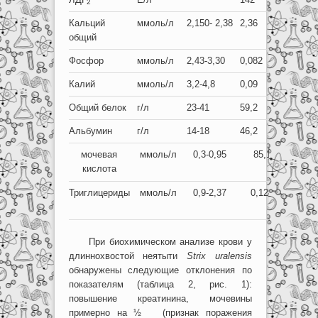
2
Кальций
ммоль/л
2,150- 2,38
2,36
общий
Фосфор
ммоль/л
2,43-3,30
0,082
Калий
ммоль/л
3,2-4,8
0,09
Общий белок
г/л
23-41
59,2
Альбумин
г/л
14-18
46,2
мочевая
ммоль/л
0,3-0,95
85,1
кислота
Триглицериды
ммоль/л
0,9-2,37
0,124
При биохимическом анализе крови у
длиннохвостой неятыти
Strix
uralensis
обнаружены следующие отклонения по
показателям (таблица 2, рис. 1):
повышение креатинина, мочевины
примерно на ½ (признак поражения