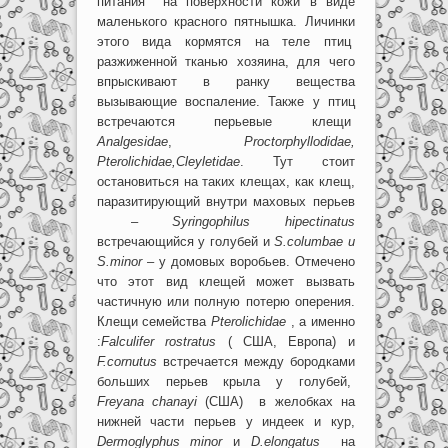
питания на поверхности кожи в виде
маленького красного пятнышка. Личинки
этого вида кормятся на теле птиц
разжиженной тканью хозяина, для чего
впрыскивают в ранку вещества
вызывающие воспаление. Также у птиц
встречаются перьевые клещи
Analgesidae
,
Proctorphyllodidae
,
Pterolichidae
,
Cleyletidae
. Тут стоит
остановиться на таких клещах, как клещ,
паразитирующий внутри маховых перьев
–
Syringophilus
hipectinatus
встречающийся у голубей и
S
.
columbae
и
S
.
minor
– у домовых воробьев. Отмечено
что этот вид клещей может вызвать
частичную или полную потерю оперения.
Клещи семейства
Pterolichidae
, а именно
:
Falculifer
rostratus
( США, Европа) и
F
.
cornutus
встречается между бородками
больших перьев крыла у голубей,
Freyana
chanayi
(США) в желобках на
нижней части перьев у индеек и кур,
Dermoglyphus
minor
и
D
.
elongatus
на