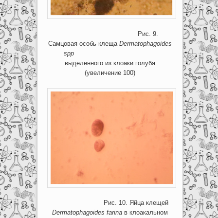
Рис. 9.
Самцовая особь клеща
Dermatophagoides
spp
выделенного из клоаки голубя
(увеличение 100)
Рис. 10. Яйца клещей
Dermatophagoides
farina
в клоакальном