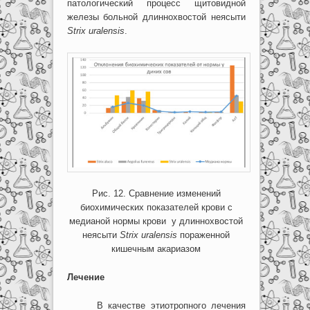
патологический процесс щитовидной
железы больной длиннохвостой неясыти
Strix
uralensis
.
Рис. 12. Сравнение изменений
биохимических показателей крови с
медианой нормы крови у длиннохвостой
неясыти
Strix
uralensis
пораженной
кишечным акариазом
Лечение
В качестве этиотропного лечения