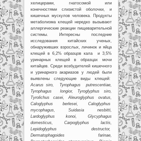
хелицерами, гнатосомой или
конечностями слизистой оболочки, и
кишечных мускулов человека. Продукты
метаболизма клещей нередко вызывают
аллергические реакции пищеварительной
системы. Интересны последние
исследования китайских ученых,
обнаруживших взрослых, личинок и яйца
клещей в 6,2% образцов кала и 3,5%
уринарных клещей в образцах мочи
китайцев. Среди возбудителей кишечного
и уринарного акариазов у людей были
выявлены следующие виды клещей:
Acarus
siro
,
Tyrophagus
putrescentiae
,
Tyrophagus
longior
, Tyroglyphus siro,
Туrоlichus casei,
Aleuroglyphus
ovatus
,
Caloglyphus
berlesei
,
Caloglyphus
mycophagus
,
Suidasia
nesbitti
,
Lardoglyphus
konoi
,
Glycyphagus
domesticus
,
Carpoglyphus
lactis
,
Lepidoglyphus
destructor
,
Dermatophagoides
farinae
,