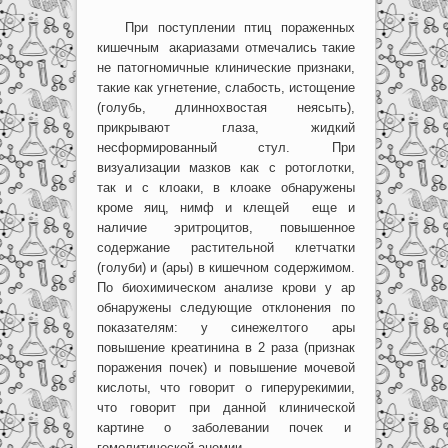
При поступлении птиц пораженных
кишечным акариазами отмечались такие
не патогномичные клинические признаки,
такие как угнетение, слабость, истощение
(голубь, длиннохвостая неясыть),
прикрывают глаза, жидкий
несформированный стул. При
визуализации мазков как с ротоглотки,
так и с клоаки, в клоаке обнаружены
кроме яиц, нимф и клещей еще и
наличие эритроцитов, повышенное
содержание растительной клетчатки
(голуби) и (ары) в кишечном содержимом.
По биохимическом анализе крови у ар
обнаружены следующие отклонения по
показателям: у синежелтого ары
повышение креатинина в 2 раза (признак
поражения почек) и повышение мочевой
кислоты, что говорит о гиперурекимии,
что говорит при данной клинической
картине о заболевании почек и
гемолитической анемии.