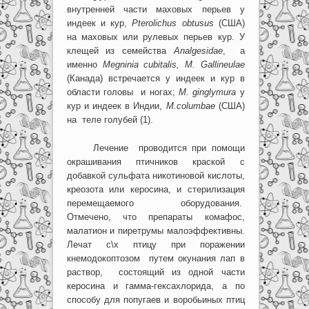
внутренней части маховых перьев у
индеек и кур,
Pterolichus
obtusus
(США)
на маховых или рулевых перьев кур. У
клещей из семейства
Analgesidae
, а
именно
Megninia
cubitalis
,
M
.
Gallineulae
(Канада) встречается у индеек и кур в
области головы и ногах;
M
.
ginglymura
у
кур и индеек в Индии,
M
.
columbae
(США)
на теле голубей (1).
Лечение проводится при помощи
окрашивания птичников краской с
добавкой сульфата никотиновой кислоты,
креозота или керосина, и стерилизация
перемещаемого оборудования.
Отмечено, что препараты комафос,
малатион и пиретрумы малоэффективны.
Лечат с\х птицу при поражении
кнемодокоптозом путем окунания лап в
раствор, состоящий из одной части
керосина и гамма-гексахлорида, а по
способу для попугаев и воробьиных птиц