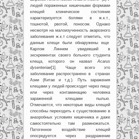
людей пораженных кишечными формами
клещей клиническое состояние
характеризуется болями в ж.к.т.,
тошнотой, рвотой, поносом. Однако
несмотря на малоизученность акарозного
заболевания ж.к.т следует отметить, что
данные клещи были обнаружены еще
Карлом Линнем увидевший в
экскрементах своего больного студента
клеща, которого он назвал
Acarus
dysenteriae
[1]. Чаще всего это
заболевание распространено в странах
Азии (Китае и т.д.). Путь заражения
клещами у людей происходит через пищу
или через контаминацию человека
зараженной клещами пылью.
Отмечается, что некоторые виды клещей
способны переходить к существованию в
анаэробных условиях кишечника и даже
самостоятельно там размножаться.
Патогенное воздействие клещей
опосредуется через раздражение