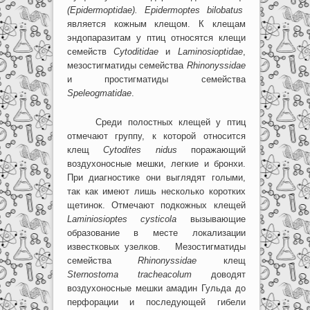
(
Epidermoptidae
).
Epidermoptes
bilobatus
является кожным клещом. К клещам
эндопаразитам у птиц относятся клещи
семейств
Cytoditidae
и
Laminosioptidae
,
мезостигматиды семейства
Rhinonyssidae
и простигматиды семейства
Speleogmatidae
.
Среди полостных клещей у птиц
отмечают группу, к которой относится
клещ
Cytodites
nidus
поражающий
воздухоносные мешки, легкие и бронхи.
При диагностике они выглядят голыми,
так как имеют лишь несколько коротких
щетинок. Отмечают подкожных клещей
Laminiosioptes
cysticola
вызывающие
образование в месте локализации
известковых узелков. Mезостигматиды
семейства
Rhinonyssidae
клещ
Sternostoma tracheacolum
доводят
воздухоносные мешки амадин Гульда до
перфорации и последующей гибели