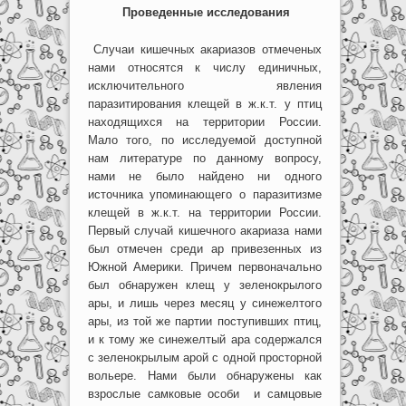
Проведенные исследования
Случаи кишечных акариазов отмеченых
нами относятся к числу единичных,
исключительного явления
паразитирования клещей в ж.к.т. у птиц
находящихся на территории России.
Мало того, по исследуемой доступной
нам литературе по данному вопросу,
нами не было найдено ни одного
источника упоминающего о паразитизме
клещей в ж.к.т. на территории России.
Первый случай кишечного акариаза нами
был отмечен среди ар привезенных из
Южной Америки. Причем первоначально
был обнаружен клещ у зеленокрылого
ары, и лишь через месяц у синежелтого
ары, из той же партии поступивших птиц,
и к тому же синежелтый ара содержался
с зеленокрылым арой с одной просторной
вольере. Нами были обнаружены как
взрослые самковые особи и самцовые