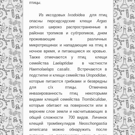
птицы.
Из иксодовых
Ixodoidea
для птиц
опасны персидсидские клещи
Argas
persicus
широко распространенные в
районах тропиков и субтропиков, днем
проживающие в различных
микротрещинах и нападающие на птиц в
ночное время, и питающиеся их кровью.
Также отмечаются у птиц клещи
семейства
Laelaptidae
в частности
Haemolaelaps
casalis
. Встречаются в
подстилке и клещи семейства
Uropodidae
,
которые питаются грибками и безвредны
для с/х птицы. Отмечена
инвазированность птиц некоторыми
видами клещей семейства
Trombiculidae
,
которые обитают на поверхности или в
верхнем слое земли и насчитывающих в
общей сложности 700 видов. Личинок
клещей тромбекулидов
Neoschongastia
americana
можно обнаружить после