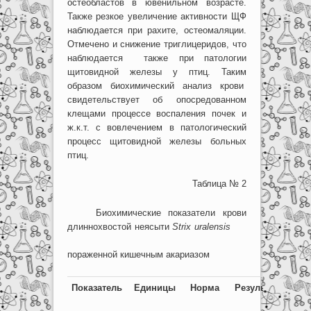
остеобластов в ювенильном возрасте.
Также резкое увеличение активности ЩФ
наблюдается при рахите, остеомаляции.
Отмечено и снижение триглицеридов, что
наблюдается также при патологии
щитовидной железы у птиц. Таким
образом биохимический анализ крови
свидетельствует об опосредованном
клещами процессе воспаления почек и
ж.к.т. с вовлечением в патологический
процесс щитовидной железы больных
птиц.
Таблица № 2
Биохимические показатели крови
длиннохвостой неясыти
Strix
uralensis
пораженной кишечным акариазом
Показатель
Единицы
Норма
Результат