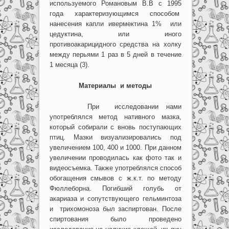
используемого Романовым В.В с 1995
года характеризующимся способом
нанесения капли ивермектина 1% или
цедуктина, или иного
противоакарицидного средства на холку
между перьями 1 раз в 5 дней в течение
1 месяца (3).
Материалы и методы
При исследовании нами
употреблялся метод нативного мазка,
который собирали с вновь поступающих
птиц. Мазки визуализировались под
увеличением 100, 400 и 1000. При данном
увеличении проводилась как фото так и
видеосъемка. Также употреблялся способ
обогащения смывов с ж.к.т. по методу
Фюллеборна. Погибший голубь от
акариаза и сопутствующего гельминтоза
и трихомоноза был заспиртован. После
спиртования было проведено