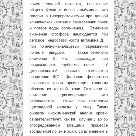
почек средней тяжести), повышение
общего белка и белка альбумина, что
говорит о гиперпротеинемии при данной
клинической картине о заболевании почек
и потере воды организмом. Отмечено
снижение фосфора наблюдается при
сепсисе, недостаточности витамина Д,
при почечно-канальцевых повреждений
почек и ацидозе. Также отмечено
снижение К, что происходит при
повреждениях клубочков почек. У
длиннохвостой неясыти отмечается
понижение ЩФ. Щелочная фосфатаза
сыворотки крови происходит главным
образом из костной ткани. Отмечено и
снижение триглицеридов, что
наблюдается также при патологии
щитовидной железы у птиц. Таким
образом биохимический анализ крови
свидетельствует, как ив случае у ар об
опосредованном клещами процессе
воспаления почек и ж.к.т. со влечением в