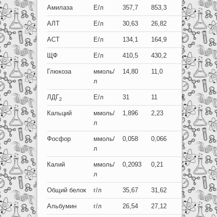
Амилаза
Е/л
357,7
853,3
276-594
АЛТ
Е/л
30,63
26,82
22-105
АСТ
Е/л
134,1
164,9
58-206
ЩФ
Е/л
410,5
430,2
25-152
Глюкоза
ммоль/
14,80
11,0
л
ЛДГ
Е/л
31
11
66-166
2
Кальций
ммоль/
1,896
2,23
2,2-2,8
л
Фосфор
ммоль/
0,058
0,066
1,3-4,8
л
Калий
ммоль/
0,2093
0,21
2,1-4,5
л
Общий белок
г/л
35,67
31,62
33-53
Альбумин
г/л
26,54
27,12