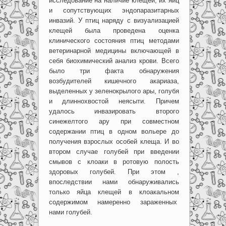
исследование на наличие клещей, их яиц
и сопутствующих эндопаразитарных
инвазий. У птиц наряду с визуализацией
клещей была проведена оценка
клинического состояния птиц методами
ветеринарной медицины включающей в
себя биохимический анализ крови. Всего
было три факта обнаружения
возбудителей кишечного акариаза,
выделенных у зеленокрылого ары, голубя
и длиннохвостой неясыти. Причем
удалось инвазировать второго
синежелтого ару при совместном
содержании птиц в одном вольере до
получения взрослых особей клеща. И во
втором случае голубей при введении
смывов с клоаки в ротовую полость
здоровых голубей. При этом ,
впоследствии нами обнаруживались
только яйца клещей в клоакальном
содержимом намеренно зараженных
нами голубей.