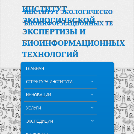
ИНСТИТУТ
ЭКОЛОГИЧЕСКОЙ
ЭКСПЕРТИЗЫ И
БИОИНФОРМАЦИОННЫХ
ТЕХНОЛОГИЙ
MAIN MENU
SKIP TO PRIMARY CONTENT
SKIP TO SECONDARY CONTENT
ГЛАВНАЯ
СТРУКТУРА ИНСТИТУТА
ИННОВАЦИИ
УСЛУГИ
ЭКСПЕДИЦИИ