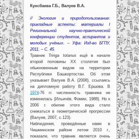
Кунсбаева Г.Б., Валуев В.А.
// Экология и природопользование:
прикладные аспекты: материалы I
Региональной научно-практической
конференции студентов, аспирантов и
молодых учёных. – Уфа: Изд-во БГПУ,
2011. – С. 45.
Травник
Tringa totanus
ещё в начале
второй половины XX столетия был
обыкновенным видом на территории
Республики Башкортостан. Об этом
указывает Валуев В.А. (2008), ссылаясь
на дипломную работу В.Г. Ершова. В
1974
-76 гг. численность травника не
изменилась (Ильичёв, Фомин, 1988). Но к
2006 г. обилие этого вида стало
снижаться в геометрической прогрессии
(Валуев, 2007, с.123).
Наблюдения, проведённые нами в
Чишминском районе летом 2010 г.,
показали, что травник является очень