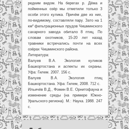
редким видом. На берегах р. Дёма и
пойменных озёр мы отметили только 3
особи этого кулика. Причём две из них,
по-видимому, составляли пару. Зато на 1
км² фильтрационных прудов Чишминского
сахарного завода обитало 8 птиц. По
словам охотников, 15-20 лет назад
травники встречались почти на всех
озёрах Чишминского района.
Литература:
Валуев В.А. Экология куликов
Башкортостана и аспекты их охраны.
Уфа: Гилем. 2007. 156 с.
Валуев В.А. Экология птиц
Башкортостана. Уфа: Гилем, 2008. 712 с.
Ильичёв В.Д., Фомин В.Е. Орнитофауна и
изменение среды (на примере Южно-
Уральского региона). М.: Наука. 1988. 247
с.