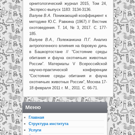
орнитологический журнал 2015, Том 24,
Экспресс-выпуск 1183: 3134-3136.
Валуев В.А.
Понижающий коэффициент к
методике Ю.С. Равкина (1967) // Вестник
охотоведения. Т. 14, № 3, 2017. С. 177-
185.
Валуев В.А., Полежанкина П.Г.
Анализ
антропогенного влияния на боровую дичь
в Башкортостане // “Состояние среды
обитания и фауна охотничьих животных
России”. Материалы V Всероссийской
научно-практической конференции
“Состояние среды обитания и фауна
охотничьих животных России”, Москва 17-
18 февраля 2011 г. М., 2011. С. 66-71.
Меню
Главная
Структура института
Услуги