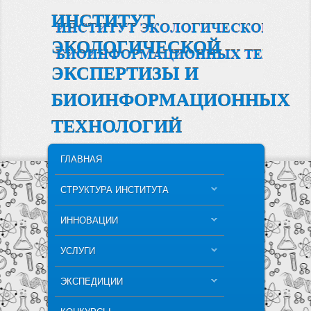
ИНСТИТУТ
ЭКОЛОГИЧЕСКОЙ
ЭКСПЕРТИЗЫ И
БИОИНФОРМАЦИОННЫХ
ТЕХНОЛОГИЙ
MAIN MENU
SKIP TO PRIMARY CONTENT
SKIP TO SECONDARY CONTENT
ГЛАВНАЯ
СТРУКТУРА ИНСТИТУТА
ИННОВАЦИИ
УСЛУГИ
ЭКСПЕДИЦИИ