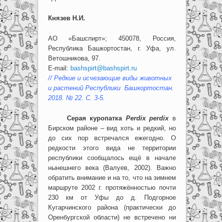
Князев Н.И.
АО «Башспирт»; 450078, Россия,
Республика Башкортостан, г. Уфа, ул.
Ветошникова, 97.
E-mail:
bashspirt@bashspirt.ru
// Редкие и исчезающие виды животных
и растений Республики Башкортостан.
2018. № 22. С. 3-5.
Серая куропатка
Perdix perdix
в
Бирском районе – вид хоть и редкий, но
до сих пор встречался ежегодно. О
редкости этого вида не территории
республики сообщалось ещё в начале
нынешнего века (Валуев, 2002). Важно
обратить внимание и на то, что на зимнем
маршруте 2002 г. протяжённостью почти
230 км от Уфы до д. Подгорное
Кугарчинского района (практически до
Оренбургской области) не встречено ни