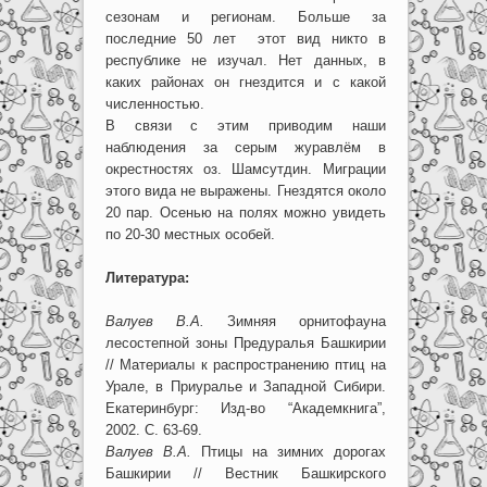
сезонам и регионам. Больше за
последние 50 лет этот вид никто в
республике не изучал. Нет данных, в
каких районах он гнездится и с какой
численностью.
В связи с этим приводим наши
наблюдения за серым журавлём в
окрестностях оз. Шамсутдин. Миграции
этого вида не выражены. Гнездятся около
20 пар. Осенью на полях можно увидеть
по 20-30 местных особей.
Литература:
Валуев В.А.
Зимняя орнитофауна
лесостепной зоны Предуралья Башкирии
// Материалы к распространению птиц на
Урале, в Приуралье и Западной Сибири.
Екатеринбург: Изд-во “Академкнига”,
2002. С. 63-69.
Валуев В.А.
Птицы на зимних дорогах
Башкирии // Вестник Башкирского