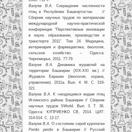
Валуев В.А.
Сокращение численности
птиц в Республике Башкортостан //
Сборник научных трудов по материалам
международной научно-практической
конференции “Перспективные инновации
в науке, образовании, производстве и
транспорте 2011”. Том 24. Медицина,
ветеринария и фармацевтика, биология,
сельское хозяйство. – Одесса:
Черноморье, 2011. 77-79.
Валуев В.А.
Динамика журавлей на
территории Башкирии (XIX-XXI вв.) //
Журавли Евразии (биология, охрана,
управление). 2011а. Вып. 4. М. С. 319-
321.
Валуев В.А.
К гнездящимся видам птиц
Иглинского района Башкирии // Сборник
научных трудов SWorld. Вып. 3. Т. 36.
Одесса: КУПРИЕНКО СВ, 2014. ЦИТ:
314-014. С. 12-17.
Валуев В.А.
О состоянии серой куропатки
Perdix perdix
в Башкирии // Русский