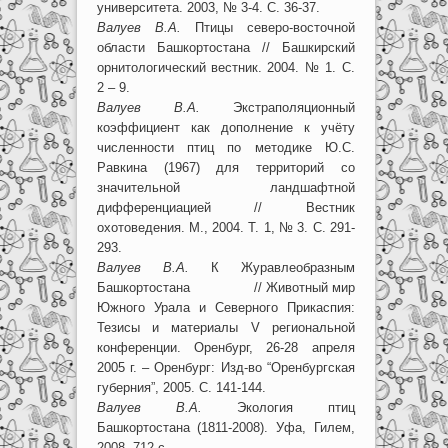
университета. 2003, № 3-4. С. 36-37.
Валуев В.А.
Птицы северо-восточной
области Башкортостана // Башкирский
орнитологический вестник. 2004. № 1. С.
2 – 9.
Валуев В.А.
Экстраполяционный
коэффициент как дополнение к учёту
численности птиц по методике Ю.С.
Равкина (1967) для территорий со
значительной ландшафтной
дифференциацией // Вестник
охотоведения. М., 2004. Т. 1, № 3. С. 291-
293.
Валуев В.А.
К Журавлеобразным
Башкортостана // Животный мир
Южного Урала и Северного Прикаспия:
Тезисы и материалы V региональной
конференции. Оренбург, 26-28 апреля
2005 г. – Оренбург: Изд-во “Оренбургская
губерния”, 2005. С. 141-144.
Валуев В.А.
Экология птиц
Башкортостана (1811-2008). Уфа, Гилем,
2008. 712 с.