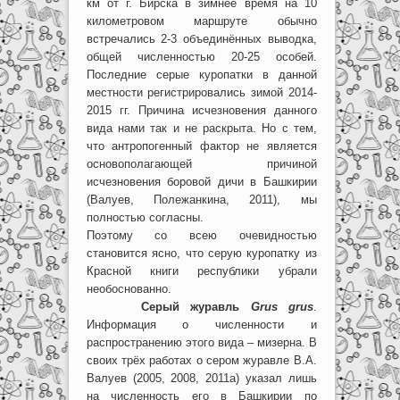
км от г. Бирска в зимнее время на 10
километровом маршруте обычно
встречались 2-3 объединённых выводка,
общей численностью 20-25 особей.
Последние серые куропатки в данной
местности регистрировались зимой 2014-
2015 гг. Причина исчезновения данного
вида нами так и не раскрыта. Но с тем,
что антропогенный фактор не является
основополагающей причиной
исчезновения боровой дичи в Башкирии
(Валуев, Полежанкина, 2011), мы
полностью согласны.
Поэтому со всею очевидностью
становится ясно, что серую куропатку из
Красной книги республики убрали
необоснованно.
Серый журавль
Grus grus
.
Информация о численности и
распространению этого вида – мизерна. В
своих трёх работах о сером журавле В.А.
Валуев (2005, 2008, 2011а) указал лишь
на численность его в Башкирии по