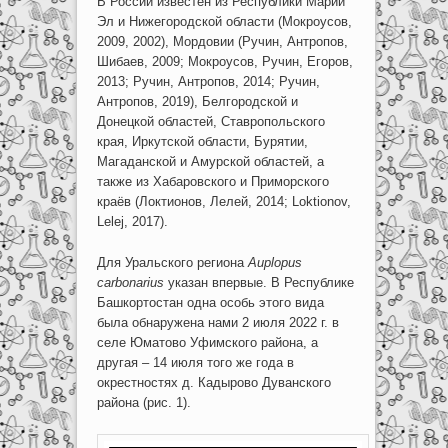
В России известен из Республики Марий
Эл и Нижегородской области (Мокроусов,
2009, 2002), Мордовии (Ручин, Aнтрoпов,
Шибаев, 2009; Мокроусов, Ручин, Егоров,
2013; Ручин, Aнтрoпов, 2014; Ручин,
Aнтрoпов, 2019), Белгородской и
Донецкой областей, Ставропольского
края, Иркутской области, Бурятии,
Магаданской и Амурской областей, а
также из Хабаровского и Приморского
краёв (Локтионов, Лелей, 2014; Loktionov,
Lelej, 2017).
Для Уральского региона
Auplopus
carbonarius
указан впервые. В Республике
Башкортостан одна особь этого вида
была обнаружена нами 2 июля 2022 г. в
селе Юматово Уфимского района, а
другая – 14 июля того же года в
окрестностях д. Кадырово Дуванского
района (рис. 1).