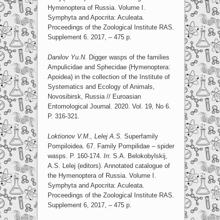
Hymenoptera of Russia. Volume I.
Symphyta and Apocrita: Aculeata.
Proceedings of the Zoological Institute RAS.
Supplement 6. 2017, – 475 p.
Danilov
Yu.N.
Digger wasps of the families
Ampulicidae and Sphecidae (Hymenoptera:
Apoidea) in the collection of the Institute of
Systematics and Ecology of Animals,
Novosibirsk, Russia // Euroasian
Entomological Journal. 2020. Vol. 19, No 6.
P. 316-321.
Loktionov V.M., Lelej A.S.
Superfamily
Pompiloidea. 67. Family Pompilidae – spider
wasps. P. 160-174.
In
: S.A. Belokobylskij,
A.S. Lelej (editors). Annotated catalogue of
the Hymenoptera of Russia. Volume I.
Symphyta and Apocrita: Aculeata.
Proceedings of the Zoological Institute RAS.
Supplement 6, 2017, – 475 p.