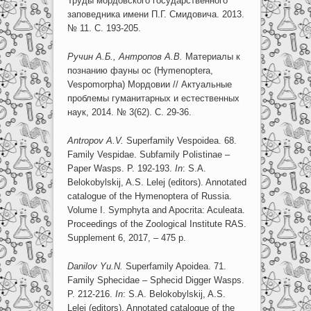
Труды мордовского государственного
заповедника имени П.Г. Смидовича. 2013.
№ 11. С. 193-205.
Ручин A.Б., Aнтрoпов A.B.
Материалы к
познанию фауны ос (Hymenoptera,
Vespomorpha) Мордовии // Актуальные
проблемы гуманитарных и естественных
наук, 2014. № 3(62). С. 29-36.
Antropov
A.V.
Superfamily Vespoidea. 68.
Family Vespidae. Subfamily Polistinae –
Paper Wasps. P. 192-193.
In
: S.A.
Belokobylskij, A.S. Lelej (editors). Annotated
catalogue of the Hymenoptera of Russia.
Volume I. Symphyta and Apocrita: Aculeata.
Proceedings of the Zoological Institute RAS.
Supplement 6, 2017, – 475 p.
Danilov
Yu.N.
Superfamily Apoidea. 71.
Family Sphecidae – Sphecid Digger Wasps.
P. 212-216.
In
: S.A. Belokobylskij, A.S.
Lelej (editors). Annotated catalogue of the