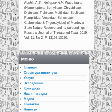
Ruchin
A.B.,
Antropov
A.V.
Wasp fauna
(Hymenoptera: Bethylidae, Chrysididae,
Dryinidae, Tiphiidae, Mutillidae, Scoliidae,
Pompilidae, Vespidae, Sphecidae,
Crabronidae & Trigonalyidae) of Mordovia
State Nature Reserve and its suroundings in
Russia // Journal of Threatened Taxa. 2019.
Vol. 11, No 2. P. 13195-13250.
Меню
Главная
Структура института
Услуги
Экспедиции
Конкурсы
Наши награды
Медиа
Контакты
Новости