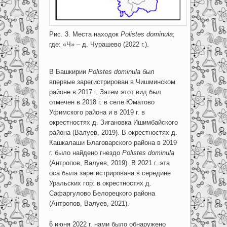
Рис. 3. Места находок
Polistes dominula
;
где: «Ч» – д. Чурашево (2022 г.).
В Башкирии
Polistes
dominula
был
впервые зарегистрирован в Чишминском
районе в 2017 г. Затем этот вид был
отмечен в 2018 г. в селе Юматово
Уфимского района и в 2019 г. в
окрестностях д. Зигановка Ишимбайского
района (Валуев, 2019). В окрестностях д.
Кашкалаши Благоварского района в 2019
г. было найдено гнездо
Polistes
dominula
(Антропов, Валуев, 2019). В 2021 г. эта
оса была зарегистрирована в середине
Уральских гор: в окрестностях д.
Сафаргулово Белорецкого района
(Антропов, Валуев, 2021).
6 июня 2022 г. нами было обнаружено