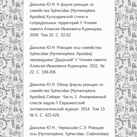
Данилов
Ю.Н.
К фауне роющих ос
семейства Sphecidae (Hymenoptera
Apoidea) Кулундинской степи и
сопредельных территорий // Чтения
памяти Алексея Ивановича Куренцова.
2009. Том 20. С. 52-62.
Данилов
Ю.Н.
Роющие осы семейства
Sphecidae (Hymenoptera: Apoidea)
заповедника “Даурский” // Чтения памяти
Алексея Ивановича Куренцова. 2011. №
22. С. 199-206.
Данилов
Ю.Н.
Обзор фауны роющих ос
семейства Sphecidae (Hymenoptera:
Apoidea) Сибири. Часть 1. Аннированный
список видов // Евразиатский
энтомологический журнал. 2014. Том 13.
№ 5. С. 422-429.
Данилов
Ю.Н., Чернышёв С.Э.
Роющие
осы (Hymenoptera: Sphecidae, Crabronidae)