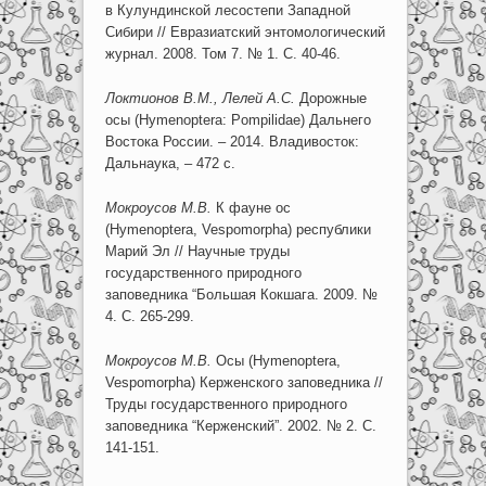
в Кулундинской лесостепи Западной
Сибири // Евразиатский энтомологический
журнал. 2008. Том 7. № 1. С. 40-46.
Локтионов В.М., Лелей А.С.
Дорожные
осы (Hymenoptera: Pompilidae) Дальнего
Востока России. – 2014. Владивосток:
Дальнаука, – 472 с.
Мокроусов
М.В.
К фауне ос
(Hymenoptera, Vespomorpha) республики
Марий Эл // Научные труды
государственного природного
заповедника “Большая Кокшага. 2009. №
4. С. 265-299.
Мокроусов
М.В.
Осы (Hymenoptera,
Vespomorpha) Керженского заповедника //
Труды государственного природного
заповедника “Керженский”. 2002. № 2. С.
141-151.