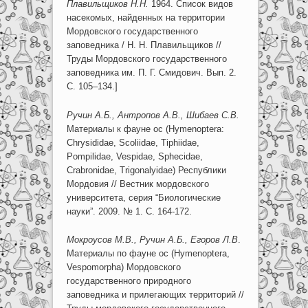
Плавильщиков Н.Н.
1964. Список видов
насекомых, найденных на территории
Мордовского государственного
заповедника / Н. Н. Плавильщиков //
Труды Мордовского государственного
заповедника им. П. Г. Смидович. Вып. 2.
С. 105
–
134.]
Ручин
A
.Б.,
A
нтр
o
пов
A
.
B
., Шибаев
C
.
B
.
Материалы к фауне ос (Hymenoptera:
Chrysididae, Scoliidae, Tiphiidae,
Pompilidae, Vespidae, Sphecidae,
Crabronidae, Trigonalyidae) Республики
Мордовия // Вестник мордовского
университета, серия “Биологические
науки”. 2009. № 1. С. 164-172.
Мокроусов М.В., Ручин A.Б., Егоров Л.В
.
Материалы по фауне ос (Hymenoptera,
Vespomorpha) Мордовского
государственного природного
заповедника и прилегающих территорий //