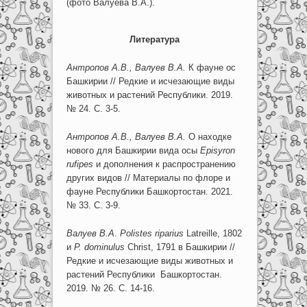
(фото Валуева В.А.).
Литература
Антропов А.В., Валуев В.А.
К фауне ос
Башкирии // Редкие и исчезающие виды
животных и растений Республики. 2019.
№ 24. С. 3-5.
Антропов А.В., Валуев В.А.
О находке
нового для Башкирии вида осы
Episyron
rufipes
и дополнения к распространению
других видов // Материалы по флоре и
фауне Республики Башкортостан. 2021.
№ 33. С. 3-9.
Валуев В.А
.
Polistes
riparius
Latreille, 1802
и
P
.
dominulus
Christ, 1791 в Башкирии //
Редкие и исчезающие виды животных и
растений Республики Башкортостан.
2019. № 26. С. 14-16.