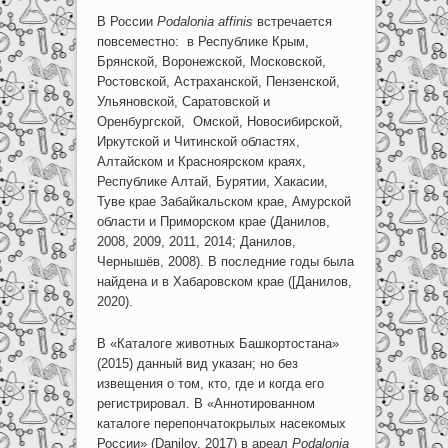
В России
Podalonia
affinis
встречается
повсеместно: в Республике Крым,
Брянской, Воронежской, Московской,
Ростовской, Астраханской, Пензенской,
Ульяновской, Саратовской и
Оренбургской, Омской, Новосибирской,
Иркутской и Читинской областях,
Алтайском и Красноярском краях,
Республике Алтай, Бурятии, Хакасии,
Туве крае Забайкальском крае, Амурской
области и Приморском крае (Данилов,
2008, 2009, 2011, 2014; Данилов,
Чернышёв, 2008). В последние годы была
найдена и в Хабаровском крае ([Данилов,
2020).
В «Каталоге животных Башкортостана»
(2015) данный вид указан; но без
извещения о том, кто, где и когда его
регистрировал. В «Аннотированном
каталоге перепончатокрылых насекомых
России» (Danilov, 2017) в ареал
Podalonia