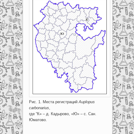
Рис. 1. Места регистраций
Auplopus
carbonarius
,
где “К» – д. Кадырово, «Ю» – с. Сан.
Юматово.