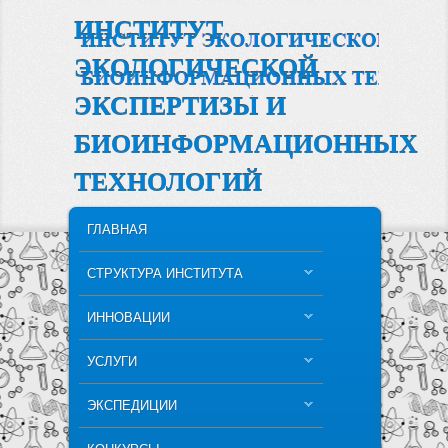
ИНСТИТУТ
ЭКОЛОГИЧЕСКОЙ
ЭКСПЕРТИЗЫ И
БИОИНФОРМАЦИОННЫХ
ТЕХНОЛОГИЙ
MAIN MENU
SKIP TO PRIMARY CONTENT
SKIP TO SECONDARY CONTENT
ГЛАВНАЯ
СТРУКТУРА ИНСТИТУТА
ИННОВАЦИИ
УСЛУГИ
ЭКСПЕДИЦИИ