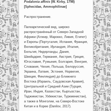
Podalonia
affinis
(
W
.
Kirby
, 1798)
[
Sphecidae
,
Ammophilinae
]
Распространение.
Палеарктический вид, широко
распространённый от Северо-Западной
Африки (Алжир, Марокко, Ливия, Египет)
и Европы (Португалия, Испания, Франция,
Великобритания, Ирландия, Италия,
Бельгия, Нидерланды, Дания,
Швейцария, Германия, Австрия, Греция,
Югославия, Румыния, Болгария, Венгрия,
Словакия, Чехия, Польша, Белоруссия,
Украина, Латвия, Эстония, Норвегия,
Швеция, Финляндия) до Ближнего
Востока (Израиль, Саудовская Аравия),
Центральной и Средней Азии (Турция,
Иран, Индия, Казахстан, Кыргызстан,
Таджикистан, Узбекистан, Туркменистан),
а также в Монголии, на Северо-Востоке
Китая и в Корее (Danilov, 2017).