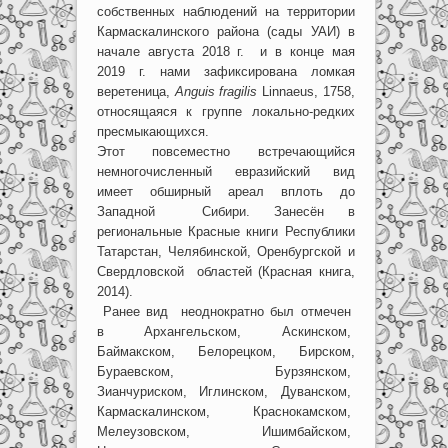
собственных наблюдений на территории
Кармаскалинского района (сады УАИ) в
начале августа 2018 г. и в конце мая
2019 г. нами зафиксирована ломкая
веретеница,
Anguis fragilis
Linnaeus, 1758,
относящаяся к группе локально-редких
пресмыкающихся.
Этот повсеместно встречающийся
немногочисленный евразийский вид
имеет обширный ареал вплоть до
Западной Сибири. Занесён в
региональные Красные книги Республики
Татарстан, Челябинской, Оренбургской и
Свердловской областей (Красная книга,
2014).
Ранее вид неоднократно был отмечен
в Архангельском, Аскинском,
Баймакском, Белорецком, Бирском,
Бураевском, Бурзянском,
Зианчуриском, Иглинском, Дуванском,
Кармаскалинском, Краснокамском,
Мелеузовском, Ишимбайском,