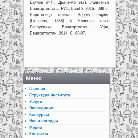
Баянов М.Г., Дьяченко И.П.
Животные
Башкортостана: РИЦ БашГУ, 2016.- 388 с.
Веретеница ломкая
Anguis fragilis
(Linnaeus, 1758) // Красная книга
Республики Башкортостан. Уфа,
Башкортостан, 2014. С. 86-87.
Меню
Главная
Структура института
Услуги
Экспедиции
Конкурсы
Наши награды
Медиа
Контакты