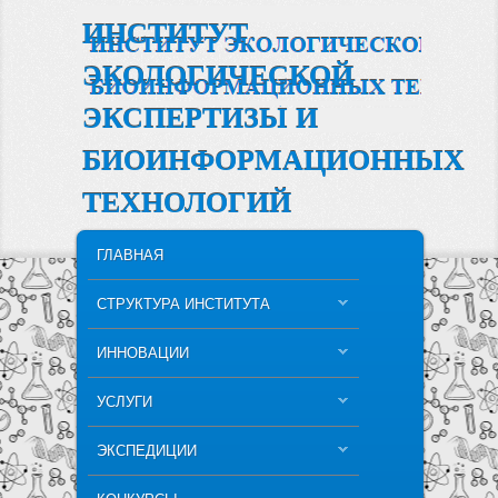
ИНСТИТУТ
ЭКОЛОГИЧЕСКОЙ
ЭКСПЕРТИЗЫ И
БИОИНФОРМАЦИОННЫХ
ТЕХНОЛОГИЙ
MAIN MENU
SKIP TO PRIMARY CONTENT
SKIP TO SECONDARY CONTENT
ГЛАВНАЯ
СТРУКТУРА ИНСТИТУТА
ИННОВАЦИИ
УСЛУГИ
ЭКСПЕДИЦИИ