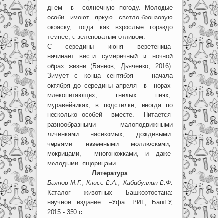
днем в солнечную погоду. Молодые
особи имеют яркую светло-бронзовую
окраску, тогда как взрослые гораздо
темнее, с зеленоватым отливом.
С середины июня веретеница
начинает вести сумеречный и ночной
образ жизни (Баянов, Дьяченко, 2016).
Зимует с конца сентября — начала
октября до середины апреля в норах
млекопитающих, гнилых пнях,
муравейниках, в подстилке, иногда по
несколько особей вместе. Питается
разнообразными малоподвижными
личинками насекомых, дождевыми
червями, наземными моллюсками,
мокрицами, многоножками, и даже
молодыми ящерицами.
Литература
Баянов М.Г., Книсс В.А., Хабибуллин В.Ф.
Каталог животных Башкортостана:
научное издание. –Уфа: РИЦ БашГУ,
2015.- 350 с.