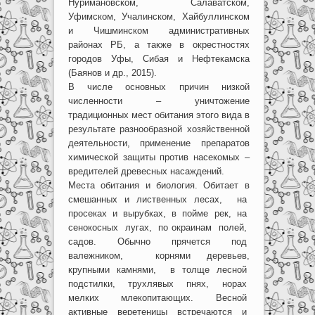
Нуримановском, Салаватском,
Уфимском, Учалинском, Хайбуллинском
и Чишминском административных
районах РБ, а также в окрестностях
городов Уфы, Сибая и Нефтекамска
(Баянов и др., 2015).
В числе основных причин низкой
численности – уничтожение
традиционных мест обитания этого вида в
результате разнообразной хозяйственной
деятельности, применение препаратов
химической защиты против насекомых –
вредителей древесных насаждений.
Места обитания и биология. Обитает в
смешанных и лиственных лесах, на
просеках и вырубках, в пойме рек, на
сенокосных лугах, по окраинам полей,
садов. Обычно прячется под
валежником, корнями деревьев,
крупными камнями, в толще лесной
подстилки, трухлявых пнях, норах
мелких млекопитающих. Весной
активные веретеницы встречаются и